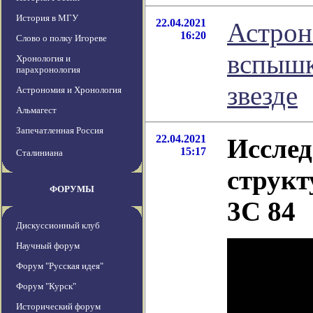
История в МГУ
22.04.2021
Астрон
16:20
Слово о полку Игореве
вспышк
Хронология и
парахронология
звезде
Астрономия и Хронология
Альмагест
Запечатленная Россия
22.04.2021
Исслед
15:17
Сталиниана
структ
ФОРУМЫ
3C 84
Дискуссионный клуб
Научный форум
Форум "Русская идея"
Форум "Курск"
Исторический форум