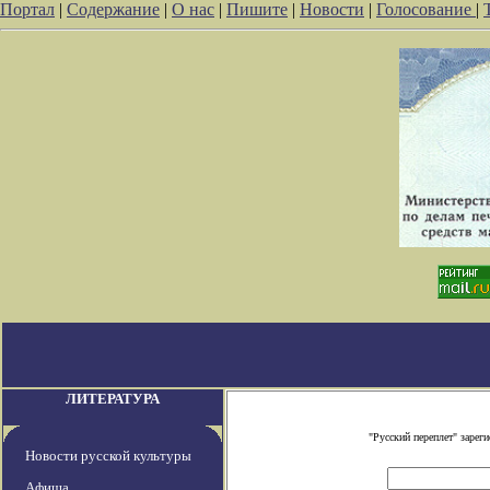
Портал
|
Содержание
|
О нас
|
Пишите
|
Новости
|
Голосование
|
ЛИТЕРАТУРА
"Русский переплет" заре
Новости русской культуры
Афиша