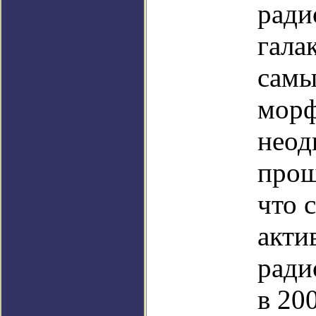
ради
гала
самы
морф
неод
прош
что 
акти
ради
в 20