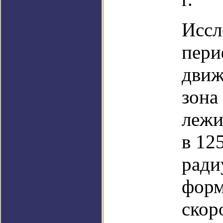
Иссл
пери
движ
зона
лежи
в 12
ради
форм
скор