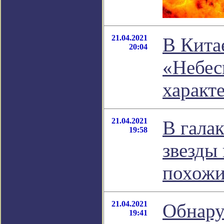
21.04.2021
В Кита
20:04
«Небес
характ
21.04.2021
В гала
19:58
звезды
похожи
21.04.2021
Обнару
19:41