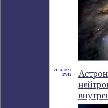
21.04.2021
Астрон
17:41
нейтро
внутре