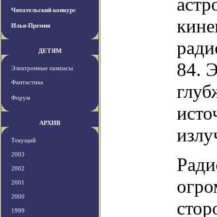
астр
Читательский конкурс
кине
Илья-Премия
ради
ДЕТЯМ
84. 
Электронные пампасы
Фантастика
глуб
Форум
исто
АРХИВ
излу
Текущий
2003
Ради
2002
огро
2001
2000
стор
1999