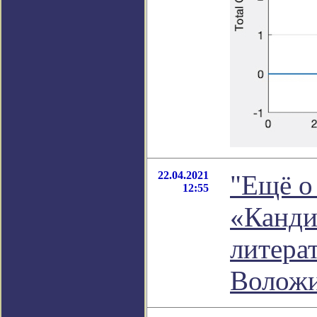
22.04.2021
"Ещё о
12:55
«Канди
литера
Волож