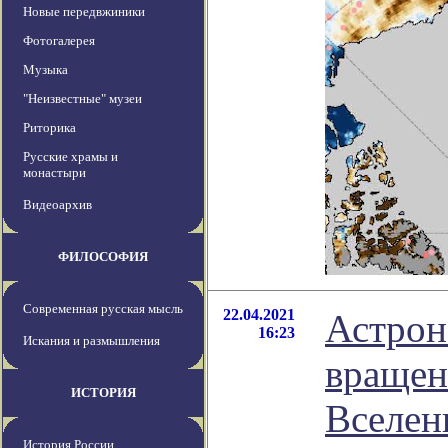
Новые передвжиники
Фотогалерея
Музыка
"Неизвестные" музеи
Риторика
Русские храмы и
монастыри
Видеоархив
ФИЛОСОФИЯ
Современная русская мысль
22.04.2021
Астрон
16:23
Искания и размышления
вращен
ИСТОРИЯ
Вселен
История России