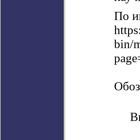
По и
https
bin/
page
Обоз
В