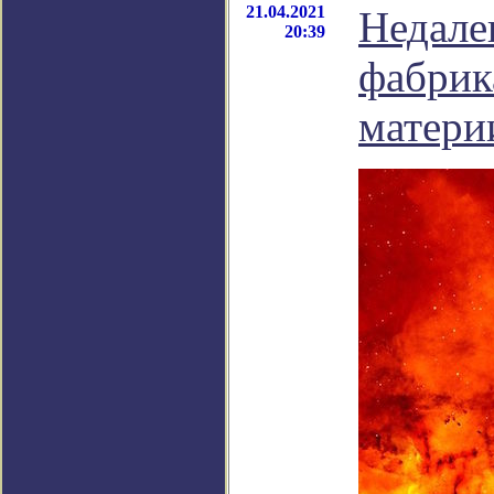
21.04.2021
Недале
20:39
фабрик
матери