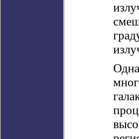
излу
смещ
град
излу
Одна
мног
гала
проц
высо
реги