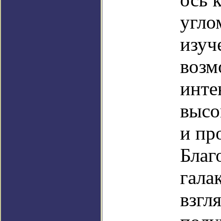
угло
изуч
возм
инте
высо
и пр
Благ
гала
взгл