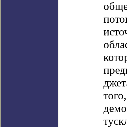
обще
пото
исто
обла
кото
пред
джет
того
демо
туск