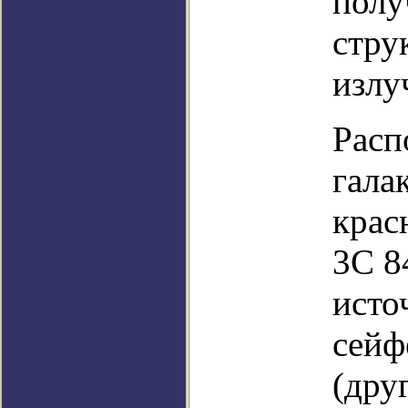
полу
стру
излу
Расп
гала
крас
3C 8
исто
сейф
(дру