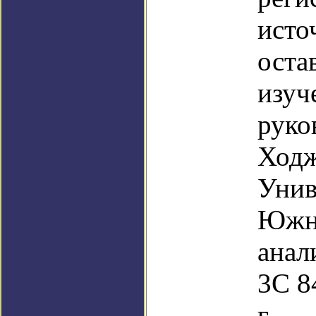
исто
оста
изуч
руко
Ходж
Унив
Южна
анал
3C 8
г.