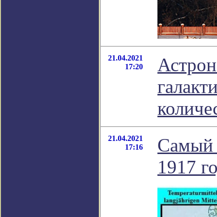
21.04.2021
Астрон
17:20
галакт
количе
21.04.2021
Самый 
17:16
1917 г