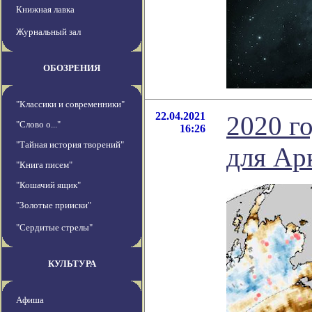
Книжная лавка
Журнальный зал
ОБОЗРЕНИЯ
"Классики и современники"
22.04.2021
2020 г
"Слово о..."
16:26
"Тайная история творений"
для Ар
"Книга писем"
"Кошачий ящик"
"Золотые прииски"
"Сердитые стрелы"
КУЛЬТУРА
Афиша