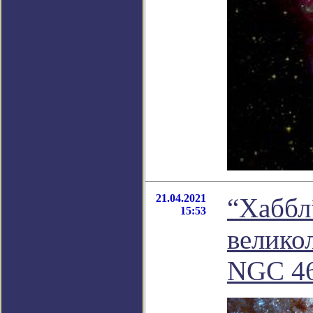
21.04.2021
“Хаббл
15:53
велико
NGC 4