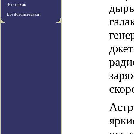
дыры
Фотоархив
Все фотоматериалы
гала
гене
джет
ради
заря
скор
Астр
ярки
ось 