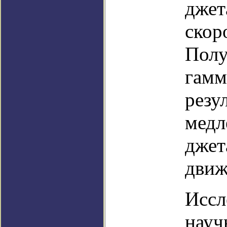
джет
скор
Полу
гамм
резу
медл
джет
движ
Иссл
науч