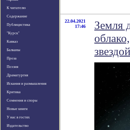
К читателю
Содержание
22.04.2021
Земля 
Публицистика
17:46
"Курск"
облако
Кавказ
звездо
Балканы
Проза
Поэзия
Драматургия
Искания и размышления
Критика
Сомнения и споры
Новые книги
У нас в гостях
Издательство