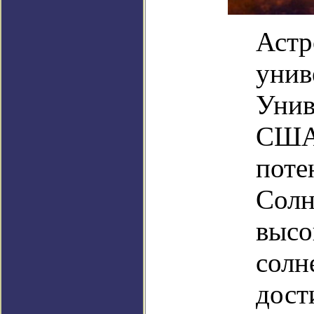
Астр
унив
Унив
США 
поте
Солн
высо
солн
дост