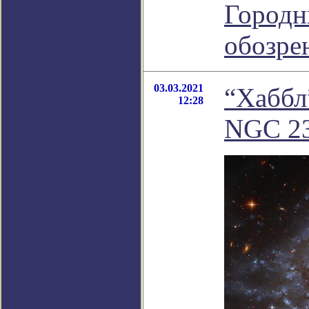
Городн
обозре
03.03.2021
“Хаббл
12:28
NGC 2