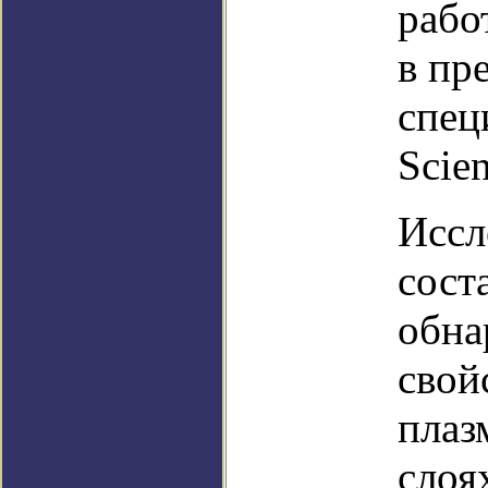
рабо
в пр
спец
Scie
Иссл
сост
обна
свой
плаз
слоя