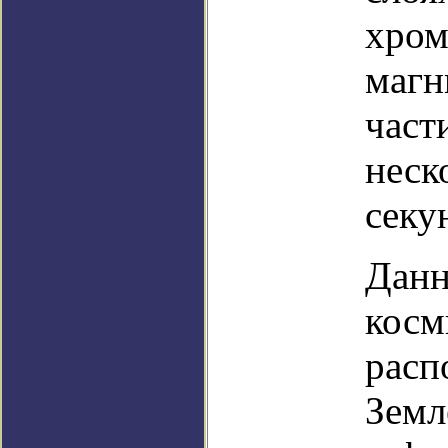
хром
магн
част
неск
секу
Данн
косм
расп
Земл