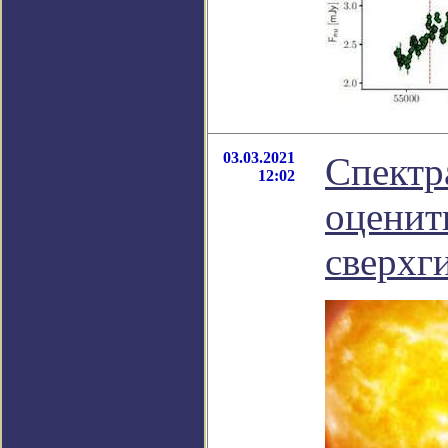
03.03.2021
Спектр
12:02
оценит
сверхг