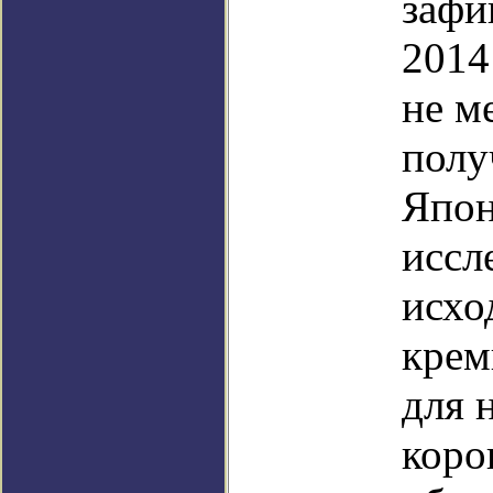
зафи
2014
не м
полу
Япон
иссл
исхо
крем
для 
коро