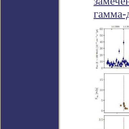
замече
гамма-