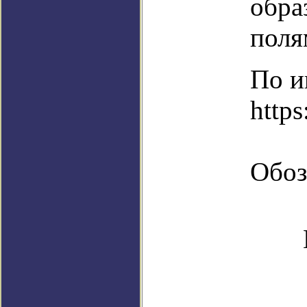
обра
поля
По и
https
Обоз