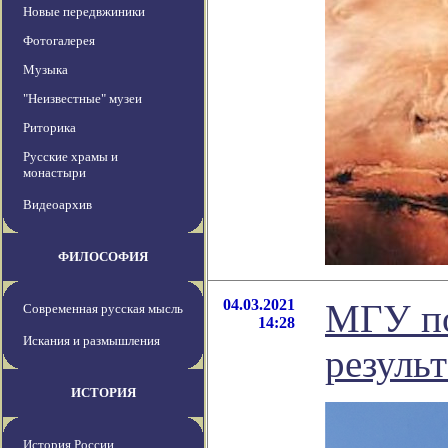
Новые передвжиники
Фотогалерея
Музыка
"Неизвестные" музеи
Риторика
Русские храмы и
монастыри
Видеоархив
ФИЛОСОФИЯ
04.03.2021
МГУ по
Современная русская мысль
14:28
Искания и размышления
резуль
ИСТОРИЯ
История России