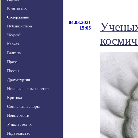
К читателю
Содержание
04.03.2021
Ученых
Публицистика
15:05
"Курск"
космич
Кавказ
Балканы
Проза
Поэзия
Драматургия
Искания и размышления
Критика
Сомнения и споры
Новые книги
У нас в гостях
Издательство