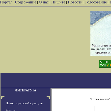
Портал
|
Содержание
|
О нас
|
Пишите
|
Новости
|
Голосование
|
ЛИТЕРАТУРА
"Русский переплет"
Новости русской культуры
Афиша