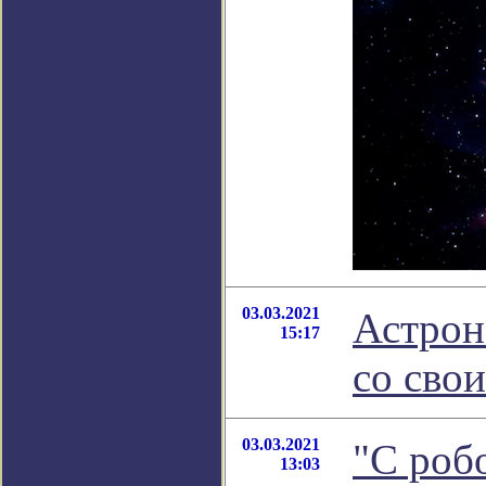
03.03.2021
Астрон
15:17
со сво
03.03.2021
"С роб
13:03