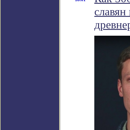
славян 
древне