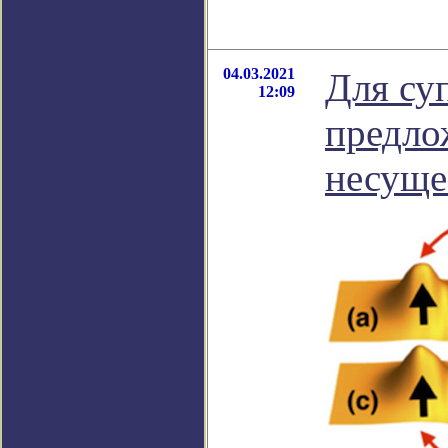
04.03.2021
Для су
12:09
предло
несуще