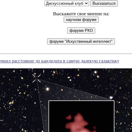
Выскажите свое мнение на:
очнил расстояние до кандидата в самую далекую галактику