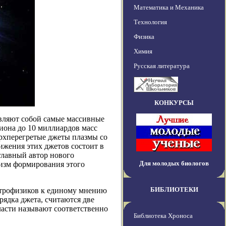
Математика и Механика
Технология
Физика
Химия
Русская литература
КОНКУРСЫ
вляют собой самые массивные
иона до 10 миллиардов масс
ерхперегретые джеты плазмы со
ижения этих джетов состоит в
главный автор нового
Для молодых биологов
изм формирования этого
БИБЛИОТЕКИ
строфизиков к единому мнению
рядка джета, считаются две
бласти называют соответственно
Библиотека Хроноса