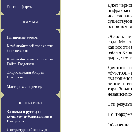
Джет черной
Детский форум
инфракрасно
исследован
существующи
КЛУБЫ
основном в
Область шир
Пятничные вечера
года. Молек
Клуб любителей творчества
как все эти
Достоевского
работа Харв
дыры, чем с
Клуб любителей творчества
Гайто Газданова
Для того ч
Энциклопедия Андрея
«бутстрэп» 
Платонова
являющейся
линий, поч
Мастерская перевода
тора. Значи
независимо
КОНКУРСЫ
Эти результ
За вклад в русскую
По информац
культуру публикациями в
Интернете
Обозрение 
Литературный конкурс