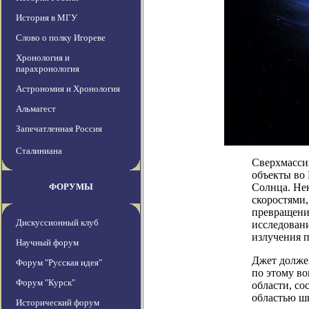
История в МГУ
Слово о полку Игореве
Хронология и
парахронология
Астрономия и Хронология
Альмагест
Запечатленная Россия
Сталиниана
Сверхмасси
объекты во 
ФОРУМЫ
Солнца. Не
скоростями,
превращении
Дискуссионный клуб
исследован
излучения п
Научный форум
Джет долже
Форум "Русская идея"
по этому во
Форум "Курск"
области, со
областью ш
Исторический форум