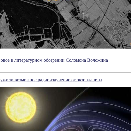
новое в литературном обозрении Соломона Воложина
ужили возможное радиоизлучение от экзопланеты