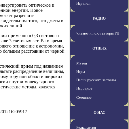
Научпоп
онвертировать оптическое и
енной энергии. Новое
могает разрешить
РАДИО
видетельства того, что джеты в
оких линий.
Читают и поют авторы РП
нии примерно в 0,3 светового
ыше 3 световых лет. В то время
еющего отношение к астрономии,
ОТДЫХ
но большем расстоянии от черной
Музеи
истический прием под названием
льтате распределение величины,
Игры
ному тору или области широких
Песни русского застолья
ргии внутри молекулярного
стические методы, является
Народное
Смешное
0201216205917
О НАС
Редколлегия