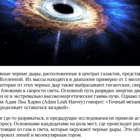
вные черные дыры, расположенные в центрах галактик, предста
Вселенной. Их массы находятся в диапазоне примерно от 1 милл
которые из этих черных дыр также выбрасывают гигантские, св
 близкими к скорости света. Основной путь разрядки энергии дв
 ее в экстремально высокоэнергетические гамма-лучи. Однако 
ия Адам Лиа Харви (Adam Leah Harvey) говорит: «Точный механ
родолжает оставаться загадкой».
н где-то разряжаться, и предыдущие исследования не привели а
просу. Основными кандидатами на роль мест, где происходит раз
стоящие из газа и света, которые окружают черные дыры. Эти о
ироких линий и молекулярным тором.