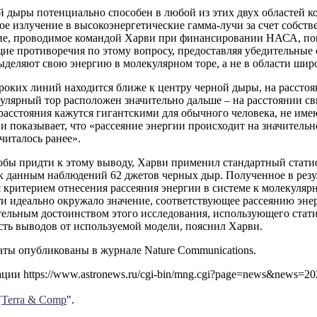
 дыры потенциально способен в любой из этих двух областей к
е излучение в высокоэнергетические гамма-лучи за счет собств
ие, проводимое командой Харви при финансировании НАСА, по
е противоречия по этому вопросу, предоставляя убедительные с
ыделяют свою энергию в молекулярном торе, а не в области шир
оких линий находится ближе к центру черной дыры, на расстоя
улярный тор расположен значительно дальше – на расстоянии св
 расстояния кажутся гигантскими для обычного человека, не им
и показывает, что «рассеяние энергии происходит на значитель
читалось ранее».
тобы придти к этому выводу, Харви применил стандартный стат
к данным наблюдений 62 джетов черных дыр. Полученное в резу
 критерием отнесения рассеяния энергии в системе к молекуляр
ти идеально окружало значение, соответствующее рассеянию эне
тельным достоинством этого исследования, использующего стати
сть выводов от используемой модели, пояснил Харви.
аты опубликованы в журнале Nature Communications.
ии https://www.astronews.ru/cgi-bin/mng.cgi?page=news&news=2
"
Terra & Comp
".