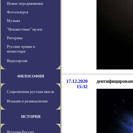
Новые передвжиники
Фотогалерея
Музыка
"Неизвестные" музеи
Риторика
Русские храмы и
монастыри
Видеоархив
ФИЛОСОФИЯ
17.12.2020
дентифицировано
15:32
Современная русская мысль
Искания и размышления
ИСТОРИЯ
История России