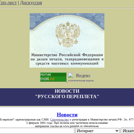
Топ-лист
|
Дискуссия
НОВОСТИ
"РУССКОГО ПЕРЕПЛЕТА"
Новости
й переплет" зарегистрирован как СМИ.
Свидетельство
о регистрации в Министерстве печати РФ: Эл. #77
5 февраля 2001 года. При полном или частичном использовании
материалов ссылка на www.pereplet.ru обязательна.