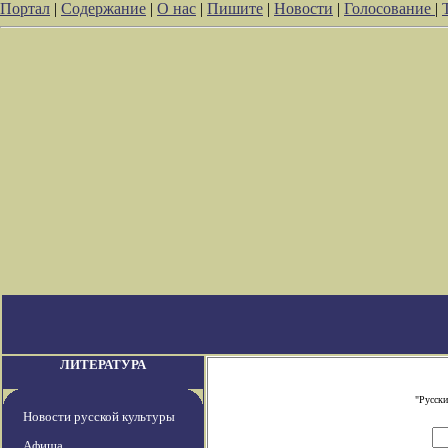
Портал
|
Содержание
|
О нас
|
Пишите
|
Новости
|
Голосование
|
ЛИТЕРАТУРА
"Русски
Новости русской культуры
Афиша