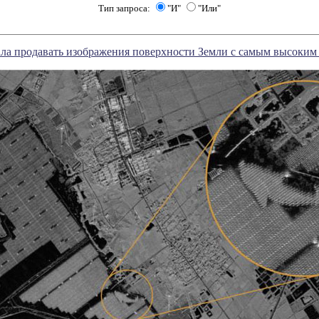
Тип запроса:
"И"
"Или"
чала продавать изображения поверхности Земли с самым высоки