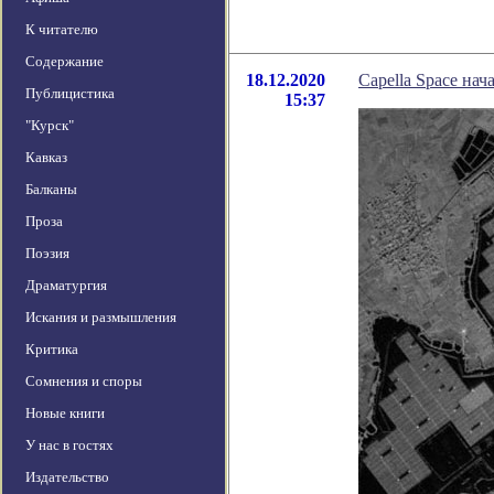
К читателю
Содержание
18.12.2020
Capella Space на
Публицистика
15:37
"Курск"
Кавказ
Балканы
Проза
Поэзия
Драматургия
Искания и размышления
Критика
Сомнения и споры
Новые книги
У нас в гостях
Издательство