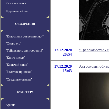
Книжная лавка
Журнальный зал
ОБОЗРЕНИЯ
"Классики и современники"
"Слово о..."
17.12.2020
"Тревожность" - 
"Тайная история творений"
20:54
"Книга писем"
"Кошачий ящик"
17.12.2020
Астрономы обнар
15:43
"Золотые прииски"
"Сердитые стрелы"
КУЛЬТУРА
Афиша