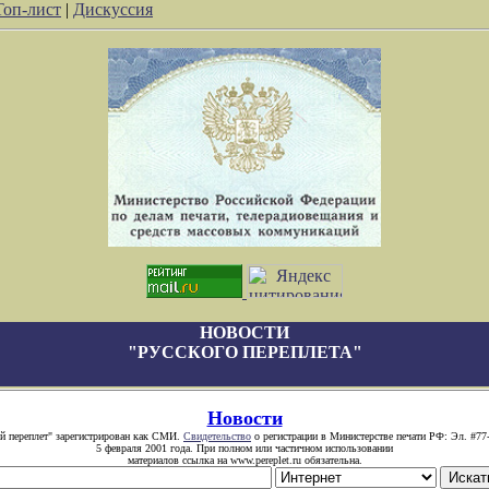
Топ-лист
|
Дискуссия
НОВОСТИ
"РУССКОГО ПЕРЕПЛЕТА"
Новости
й переплет" зарегистрирован как СМИ.
Свидетельство
о регистрации в Министерстве печати РФ: Эл. #77
5 февраля 2001 года. При полном или частичном использовании
материалов ссылка на www.pereplet.ru обязательна.