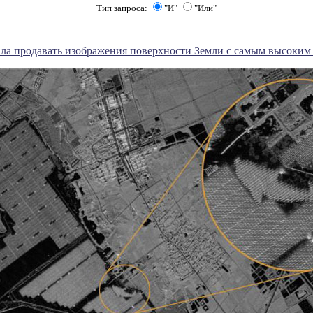
Тип запроса:
"И"
"Или"
чала продавать изображения поверхности Земли с самым высоки