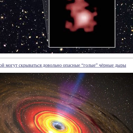
ой могут скрываться довольно опасные “голые” чёрные дыры