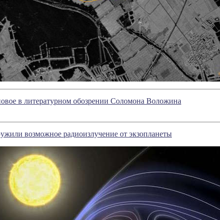
новое в литературном обозрении Соломона Воложина
ужили возможное радиоизлучение от экзопланеты