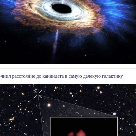
очнил расстояние до кандидата в самую далекую галактику