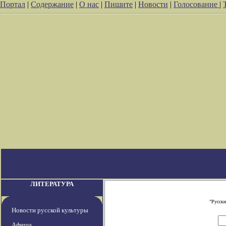
Портал
|
Содержание
|
О нас
|
Пишите
|
Новости
|
Голосование
|
ЛИТЕРАТУРА
"Русски
Новости русской культуры
Афиша