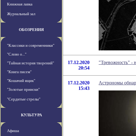
Книжная лавка
Журнальный зал
ОБОЗРЕНИЯ
"Классики и современники"
"Слово о..."
17.12.2020
"Тревожность" - 
"Тайная история творений"
20:54
"Книга писем"
"Кошачий ящик"
17.12.2020
Астрономы обнар
15:43
"Золотые прииски"
"Сердитые стрелы"
КУЛЬТУРА
Афиша