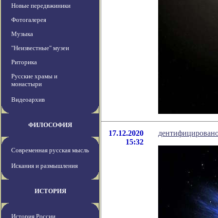
Новые передвжиники
Фотогалерея
Музыка
"Неизвестные" музеи
Риторика
Русские храмы и
монастыри
Видеоархив
ФИЛОСОФИЯ
17.12.2020
дентифицировано
15:32
Современная русская мысль
Искания и размышления
ИСТОРИЯ
История России