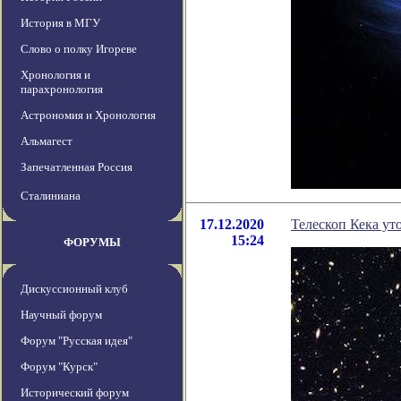
История в МГУ
Слово о полку Игореве
Хронология и
парахронология
Астрономия и Хронология
Альмагест
Запечатленная Россия
Сталиниана
17.12.2020
Телескоп Кека ут
15:24
ФОРУМЫ
Дискуссионный клуб
Научный форум
Форум "Русская идея"
Форум "Курск"
Исторический форум