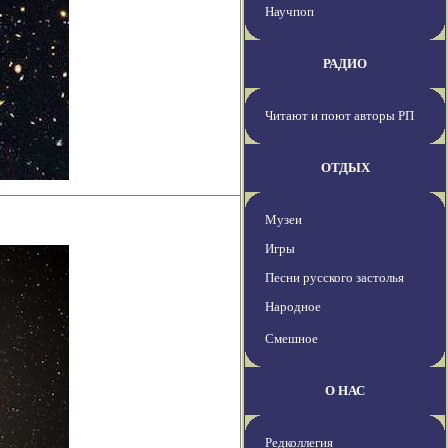
Научпоп
РАДИО
Читают и поют авторы РП
ОТДЫХ
Музеи
Игры
Песни русского застолья
Народное
Смешное
О НАС
Редколлегия