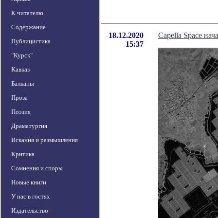
К читателю
Содержание
18.12.2020
Capella Space на
Публицистика
15:37
"Курск"
Кавказ
Балканы
Проза
Поэзия
Драматургия
Искания и размышления
Критика
Сомнения и споры
Новые книги
У нас в гостях
Издательство