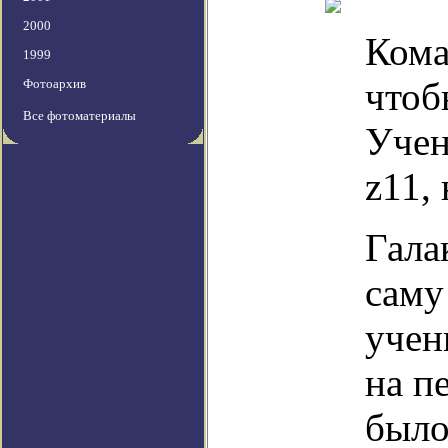
2000
Кома
1999
чтоб
Фотоархив
Все фотоматериалы
Учен
z11, 
Гала
саму
учен
на п
было