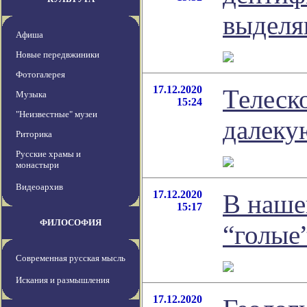
выделя
Афиша
Новые передвжиники
Фотогалерея
17.12.2020
Телеск
Музыка
15:24
"Неизвестные" музеи
далеку
Риторика
Русские храмы и
монастыри
Видеоархив
17.12.2020
В наше
15:17
ФИЛОСОФИЯ
“голые
Современная русская мысль
Искания и размышления
17.12.2020