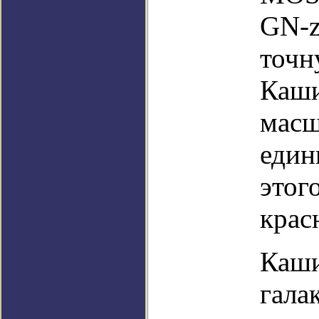
GN-z
точн
Каши
масш
един
этог
крас
Каши
гала