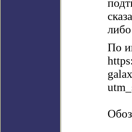
подт
сказ
либо
По и
https
gala
utm_
Обоз