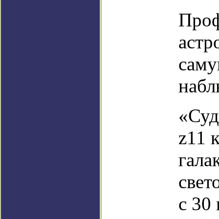
Проф
астр
саму
набл
«Суд
z11 
гала
свет
с 30