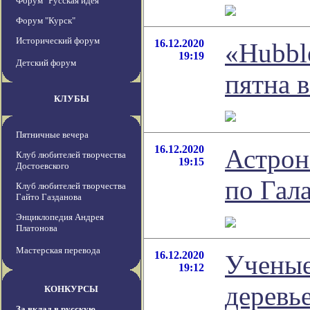
Форум "Русская идея"
Форум "Курск"
Исторический форум
16.12.2020
«Hubbl
19:19
Детский форум
пятна 
КЛУБЫ
Пятничные вечера
16.12.2020
Астрон
Клуб любителей творчества
19:15
Достоевского
по Гал
Клуб любителей творчества
Гайто Газданова
Энциклопедия Андрея
Платонова
Мастерская перевода
16.12.2020
Ученые
19:12
деревь
КОНКУРСЫ
За вклад в русскую