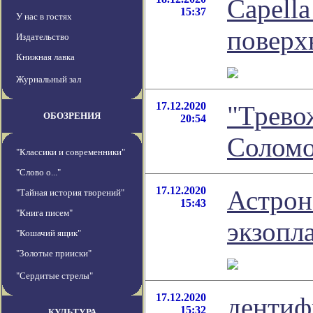
Capell
15:37
У нас в гостях
поверх
Издательство
Книжная лавка
Журнальный зал
17.12.2020
"Трево
ОБОЗРЕНИЯ
20:54
Соломо
"Классики и современники"
"Слово о..."
17.12.2020
Астрон
"Тайная история творений"
15:43
"Книга писем"
экзопл
"Кошачий ящик"
"Золотые прииски"
"Сердитые стрелы"
17.12.2020
дентиф
15:32
КУЛЬТУРА