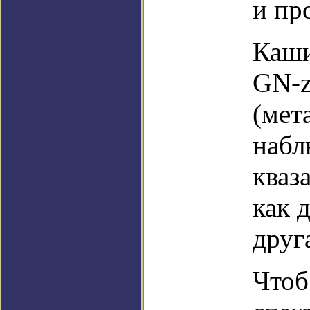
и пр
Каши
GN-z
(мет
набл
кваз
как 
друг
Чтоб