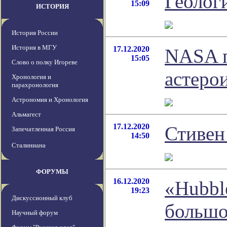
Геолог
15:09
ИСТОРИЯ
История России
История в МГУ
17.12.2020
NASA п
15:05
Слово о полку Игореве
астеро
Хронология и
парахронология
Астрономия и Хронология
Альмагест
17.12.2020
Стивен
Запечатленная Россия
14:50
Сталиниана
ФОРУМЫ
16.12.2020
«Hubbl
19:23
Дискуссионный клуб
большо
Научный форум