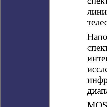
спек
лини
теле
Напо
спек
инте
иссл
инфр
диап
MOSF