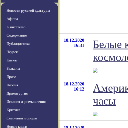
Новости русской культуры
Афиша
К читателю
Содержание
18.12.2020
Белые 
Публицистика
16:31
"Курск"
космол
Кавказ
Балканы
Проза
18.12.2020
Америк
Поэзия
16:12
Драматургия
часы
Искания и размышления
Критика
Сомнения и споры
Новые книги
18.12.2020