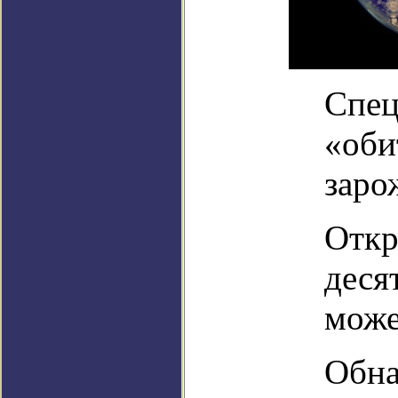
Спец
«оби
зар
Откр
деся
може
Обна