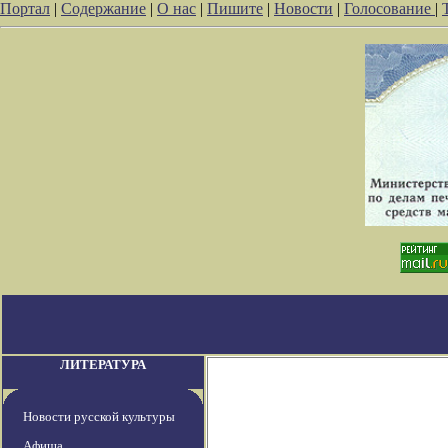
Портал
|
Содержание
|
О нас
|
Пишите
|
Новости
|
Голосование
|
ЛИТЕРАТУРА
Новости русской культуры
Афиша