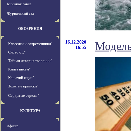
Книжная лавка
Журнальный зал
ОБОЗРЕНИЯ
16.12.2020
Модель
"Классики и современники"
16:55
"Слово о..."
"Тайная история творений"
"Книга писем"
"Кошачий ящик"
"Золотые прииски"
"Сердитые стрелы"
КУЛЬТУРА
Афиша