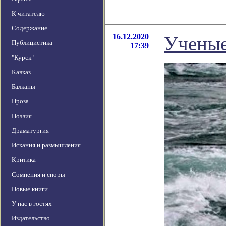
К читателю
Содержание
16.12.2020
Ученые
Публицистика
17:39
"Курск"
Кавказ
Балканы
Проза
Поэзия
Драматургия
Искания и размышления
Критика
Сомнения и споры
Новые книги
У нас в гостях
Издательство