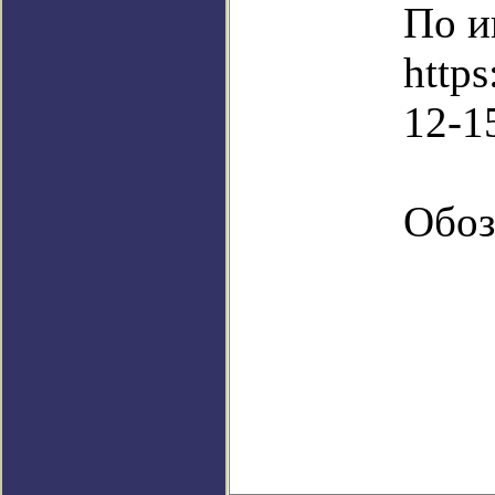
По и
http
12-1
Обоз