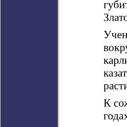
губи
Злат
Учен
вокр
карл
каза
раст
К со
года