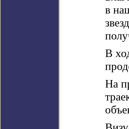
в на
звез
полу
В хо
прод
На п
трае
объе
Визу