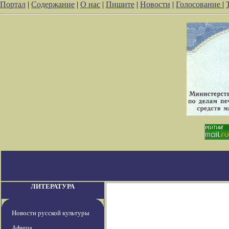
Портал
|
Содержание
|
О нас
|
Пишите
|
Новости
|
Голосование
|
ЛИТЕРАТУРА
Новости русской культуры
Афиша