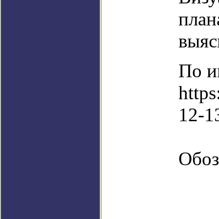
план
выяс
По и
http
12-1
Обоз