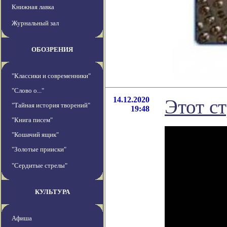
Книжная лавка
Журнальный зал
ОБОЗРЕНИЯ
"Классики и современники"
"Слово о..."
14.12.2020
Этот с
"Тайная история творений"
19:48
"Книга писем"
"Кошачий ящик"
"Золотые прииски"
"Сердитые стрелы"
КУЛЬТУРА
Афиша