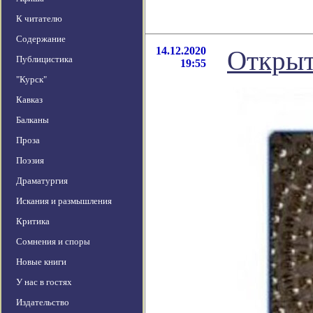
К читателю
Содержание
14.12.2020
Открыт
Публицистика
19:55
"Курск"
Кавказ
Балканы
Проза
Поэзия
Драматургия
Искания и размышления
Критика
Сомнения и споры
Новые книги
У нас в гостях
Издательство