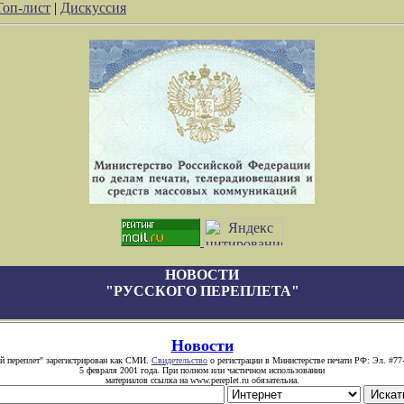
Топ-лист
|
Дискуссия
НОВОСТИ
"РУССКОГО ПЕРЕПЛЕТА"
Новости
й переплет" зарегистрирован как СМИ.
Свидетельство
о регистрации в Министерстве печати РФ: Эл. #77
5 февраля 2001 года. При полном или частичном использовании
материалов ссылка на www.pereplet.ru обязательна.