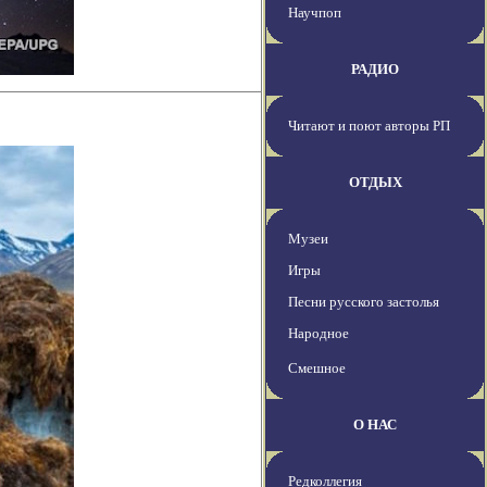
Научпоп
РАДИО
Читают и поют авторы РП
ОТДЫХ
Музеи
Игры
Песни русского застолья
Народное
Смешное
О НАС
Редколлегия