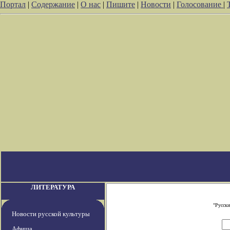
Портал
|
Содержание
|
О нас
|
Пишите
|
Новости
|
Голосование
|
ЛИТЕРАТУРА
"Русски
Новости русской культуры
Афиша