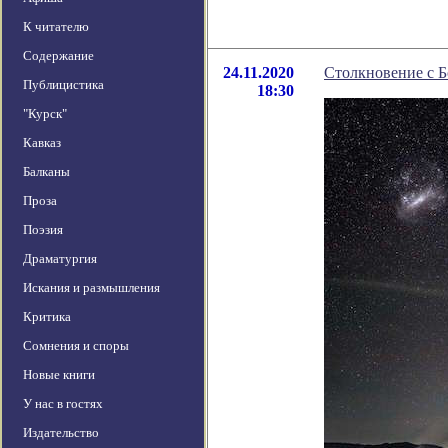
К читателю
Содержание
24.11.2020
Столкновение с 
Публицистика
18:30
"Курск"
Кавказ
Балканы
Проза
Поэзия
Драматургия
Искания и размышления
Критика
Сомнения и споры
Новые книги
У нас в гостях
Издательство