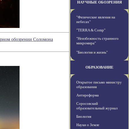
НАУЧНЫЕ ОБОЗРЕНИЯ
"Физические явления на
небесах"
"TERRA & Comp"
"Неизбежность странного
атурном обозрении Соломона
микромира"
"Биология и жизнь"
ОБРАЗОВАНИЕ
Открытое письмо министру
образования
Антиреформа
Соросовский
образовательный журнал
Биология
Науки о Земле