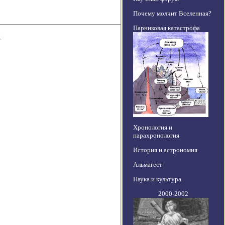
Почему молчит Вселенная?
Парниковая катастрофа
и
Хронология и
парахронология
История и астрономия
Альмагест
Наука и культура
2000-2002