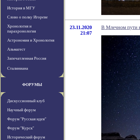
История в МГУ
Слово о полку Игореве
Хронология и
23.11.2020
В Млечном пути 
парахронология
21:07
Астрономия и Хронология
Альмагест
Запечатленная Россия
Сталиниана
ФОРУМЫ
Дискуссионный клуб
Научный форум
Форум "Русская идея"
Форум "Курск"
Исторический форум