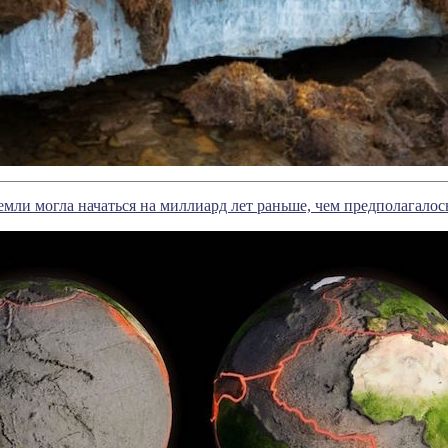
емли могла начаться на миллиард лет раньше, чем предполагалос