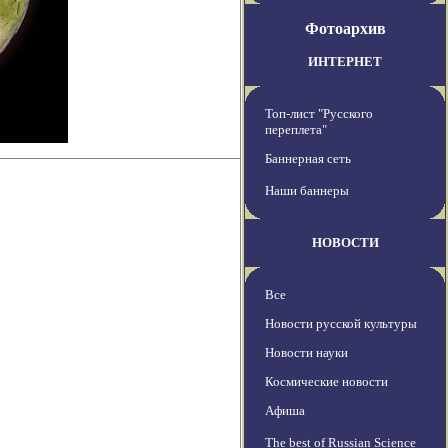
Фотоархив
ИНТЕРНЕТ
Топ-лист "Русского
переплета"
Баннерная сеть
Наши баннеры
НОВОСТИ
Все
Новости русской культуры
Новости науки
Космические новости
Афиша
The best of Russian Science