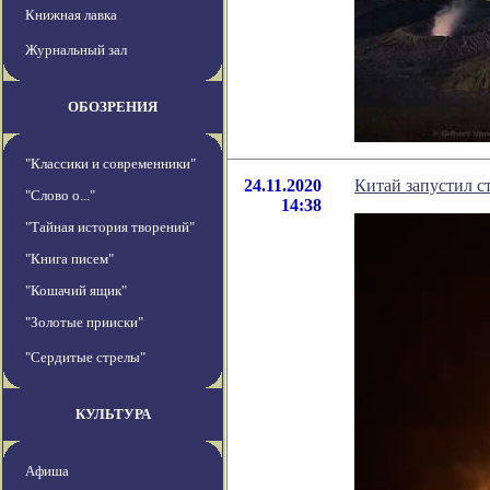
Книжная лавка
Журнальный зал
ОБОЗРЕНИЯ
"Классики и современники"
24.11.2020
Китай запустил с
"Слово о..."
14:38
"Тайная история творений"
"Книга писем"
"Кошачий ящик"
"Золотые прииски"
"Сердитые стрелы"
КУЛЬТУРА
Афиша