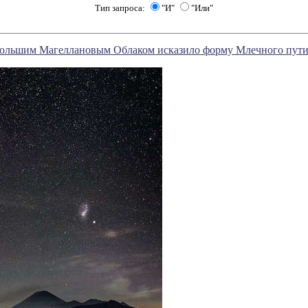
Тип запроса:
"И"
"Или"
Большим Магеллановым Облаком исказило форму Млечного пут