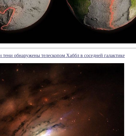
и тени обнаружены телескопом Хаббл в соседней галактике