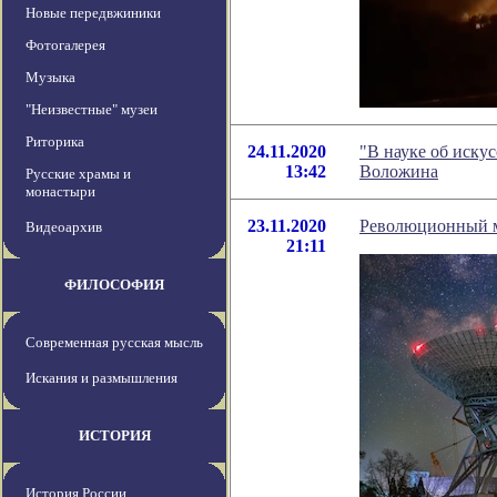
Новые передвжиники
Фотогалерея
Музыка
"Неизвестные" музеи
Риторика
24.11.2020
"В науке об иску
13:42
Воложина
Русские храмы и
монастыри
23.11.2020
Революционный м
Видеоархив
21:11
ФИЛОСОФИЯ
Современная русская мысль
Искания и размышления
ИСТОРИЯ
История России