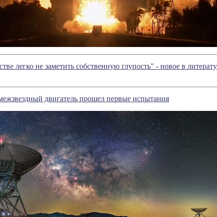
сстве легко не заметить собственную глупость" - новое в литер
ежзвездный двигатель прошел первые испытания