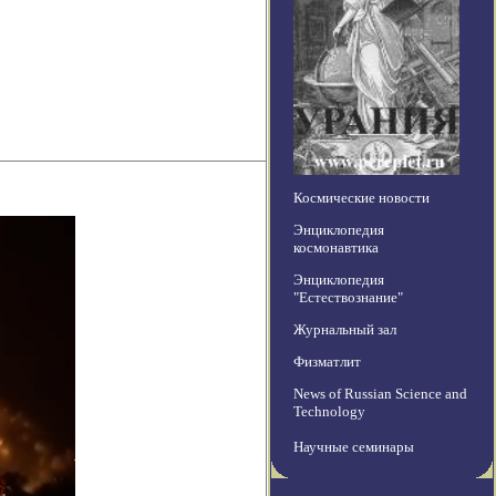
Космические новости
Энциклопедия
космонавтика
Энциклопедия
"Естествознание"
Журнальный зал
Физматлит
News of Russian Science and
Technology
Научные семинары