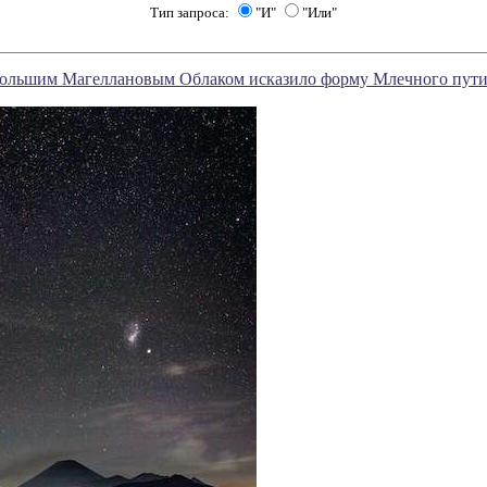
Тип запроса:
"И"
"Или"
Большим Магеллановым Облаком исказило форму Млечного пут