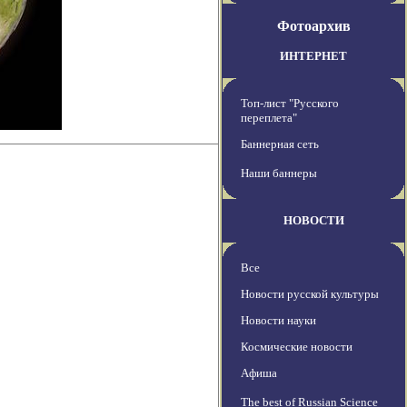
Фотоархив
ИНТЕРНЕТ
Топ-лист "Русского
переплета"
Баннерная сеть
Наши баннеры
НОВОСТИ
Все
Новости русской культуры
Новости науки
Космические новости
Афиша
The best of Russian Science