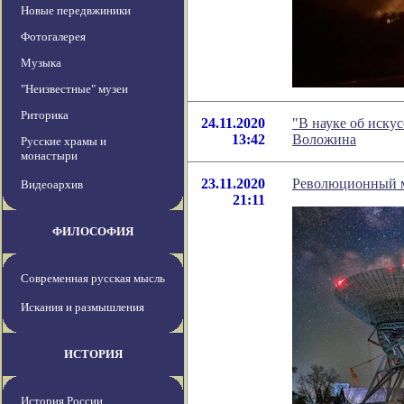
Новые передвжиники
Фотогалерея
Музыка
"Неизвестные" музеи
Риторика
24.11.2020
"В науке об иску
13:42
Воложина
Русские храмы и
монастыри
23.11.2020
Революционный м
Видеоархив
21:11
ФИЛОСОФИЯ
Современная русская мысль
Искания и размышления
ИСТОРИЯ
История России