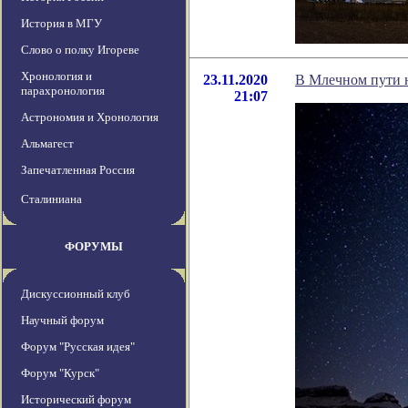
История в МГУ
Слово о полку Игореве
Хронология и
23.11.2020
В Млечном пути 
парахронология
21:07
Астрономия и Хронология
Альмагест
Запечатленная Россия
Сталиниана
ФОРУМЫ
Дискуссионный клуб
Научный форум
Форум "Русская идея"
Форум "Курск"
Исторический форум