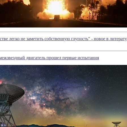
сстве легко не заметить собственную глупость" - новое в литер
ежзвездный двигатель прошел первые испытания