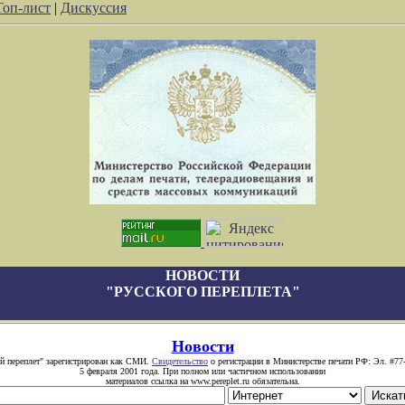
Топ-лист
|
Дискуссия
НОВОСТИ
"РУССКОГО ПЕРЕПЛЕТА"
Новости
й переплет" зарегистрирован как СМИ.
Свидетельство
о регистрации в Министерстве печати РФ: Эл. #77
5 февраля 2001 года. При полном или частичном использовании
материалов ссылка на www.pereplet.ru обязательна.