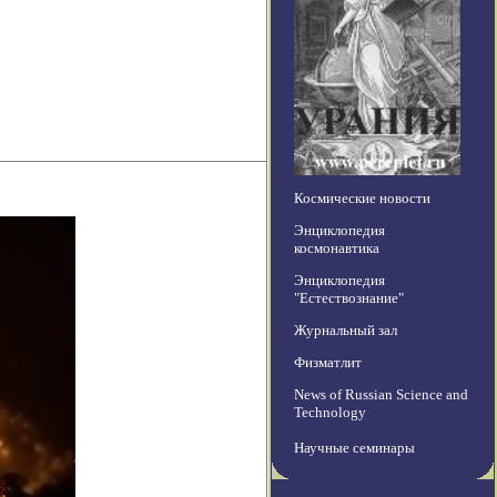
Космические новости
Энциклопедия
космонавтика
Энциклопедия
"Естествознание"
Журнальный зал
Физматлит
News of Russian Science and
Technology
Научные семинары