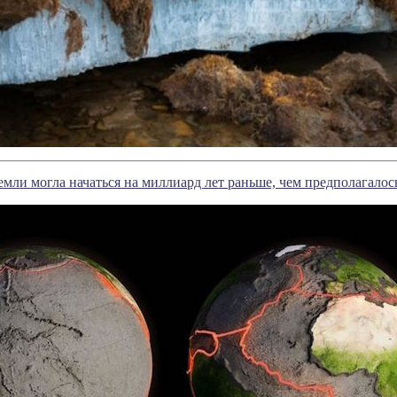
емли могла начаться на миллиард лет раньше, чем предполагалос