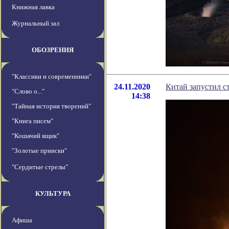
Книжная лавка
Журнальный зал
ОБОЗРЕНИЯ
"Классики и современники"
24.11.2020
Китай запустил с
"Слово о..."
14:38
"Тайная история творений"
"Книга писем"
"Кошачий ящик"
"Золотые прииски"
"Сердитые стрелы"
КУЛЬТУРА
Афиша