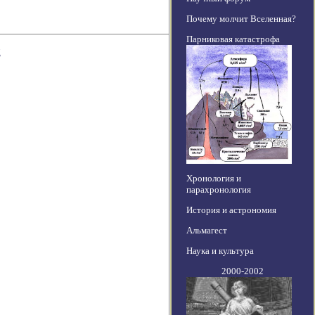
Почему молчит Вселенная?
Парниковая катастрофа
и
Хронология и
парахронология
История и астрономия
Альмагест
Наука и культура
2000-2002