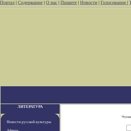
Портал
|
Содержание
|
О нас
|
Пишите
|
Новости
|
Голосование
|
ЛИТЕРАТУРА
"Русски
Новости русской культуры
Афиша