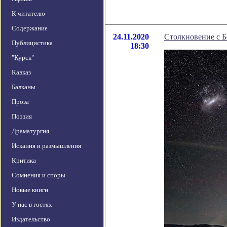
К читателю
Содержание
24.11.2020
Столкновение с 
Публицистика
18:30
"Курск"
Кавказ
Балканы
Проза
Поэзия
Драматургия
Искания и размышления
Критика
Сомнения и споры
Новые книги
У нас в гостях
Издательство