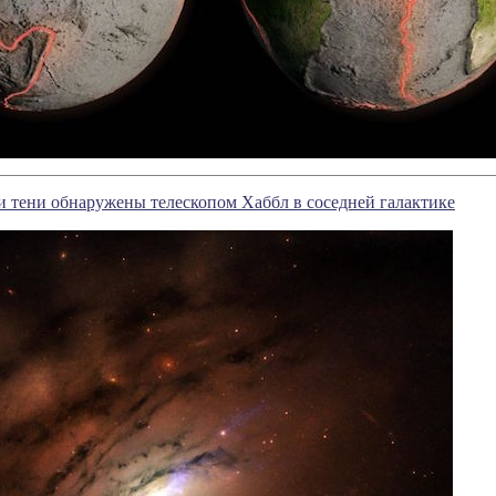
и тени обнаружены телескопом Хаббл в соседней галактике