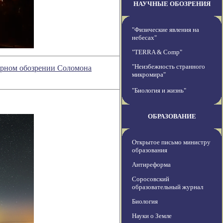
НАУЧНЫЕ ОБОЗРЕНИЯ
"Физические явления на
небесах"
"TERRA & Comp"
"Неизбежность странного
атурном обозрении Соломона
микромира"
"Биология и жизнь"
ОБРАЗОВАНИЕ
Открытое письмо министру
образования
Антиреформа
Соросовский
образовательный журнал
Биология
Науки о Земле