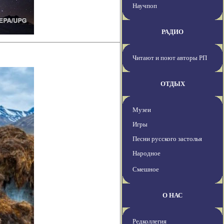
Научпоп
РАДИО
Читают и поют авторы РП
ОТДЫХ
Музеи
Игры
Песни русского застолья
Народное
Смешное
О НАС
Редколлегия