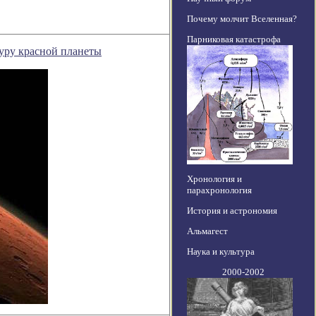
Почему молчит Вселенная?
Парниковая катастрофа
уру красной планеты
Хронология и
парахронология
История и астрономия
Альмагест
Наука и культура
2000-2002