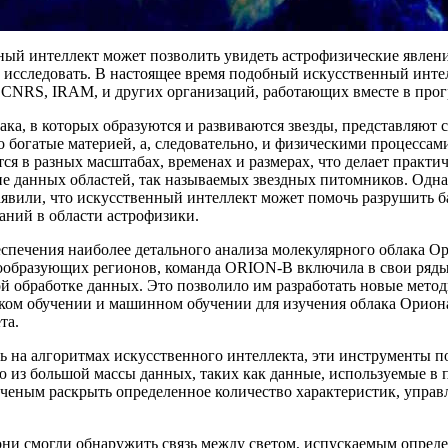
ый интеллект может позволить увидеть астрофизические явлени
 исследовать. В настоящее время подобный искусственный инте
 CNRS, IRAM, и других организаций, работающих вместе в про
ака, в которых образуются и развиваются звезды, представляют
 богатые материей, а, следовательно, и физическими процессам
ся в разных масштабах, временах и размерах, что делает практ
е данных областей, так называемых звездных питомников. Одн
вили, что искусственный интеллект может помочь разрушить ба
аний в области астрофизики.
спечения наиболее детального анализа молекулярного облака О
дообразующих регионов, команда ORION-B включила в свои ряд
й обработке данных. Это позволило им разработать новые мето
ком обучении и машинном обучении для изучения облака Ориона
та.
 на алгоритмах искусственного интеллекта, эти инструменты п
 из большой массы данных, таких как данные, используемые в 
ученым раскрыть определенное количество характеристик, упр
они смогли обнаружить связь между светом, испускаемым опред