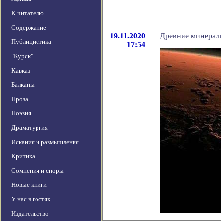
К читателю
Содержание
19.11.2020
Древние минерал
Публицистика
17:54
"Курск"
Кавказ
Балканы
Проза
Поэзия
Драматургия
Искания и размышления
Критика
Сомнения и споры
Новые книги
У нас в гостях
Издательство