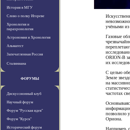
История в МГУ
Слово о полку Игореве
Искусственн
невозможно
Хронология и
учёными из
парахронология
Газовые обл
Астрономия и Хронология
чрезвычайно
Альмагест
переплетают
исследовани
Запечатленная Россия
ORION-B зая
их исследов
Сталиниана
С целью обе
Земле звез
ФОРУМЫ
на массивно
статистичес
частотах све
Дискуссионный клуб
Научный форум
Основываясь
информацию
Форум "Русская идея"
позволило 
Ориона.
Форум "Курск"
Исторический форум
Например, 