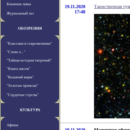
Книжная лавка
19.11.2020
Таинственная тум
17:48
Журнальный зал
ОБОЗРЕНИЯ
"Классики и современники"
"Слово о..."
"Тайная история творений"
"Книга писем"
"Кошачий ящик"
"Золотые прииски"
"Сердитые стрелы"
КУЛЬТУРА
Афиша
19.11.2020
Машинное обучен