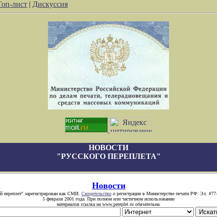
Топ-лист
|
Дискуссия
НОВОСТИ
"РУССКОГО ПЕРЕПЛЕТА"
Новости
й переплет" зарегистрирован как СМИ.
Свидетельство
о регистрации в Министерстве печати РФ: Эл. #77
5 февраля 2001 года. При полном или частичном использовании
материалов ссылка на www.pereplet.ru обязательна.