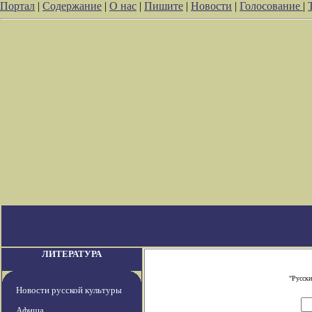
Портал
|
Содержание
|
О нас
|
Пишите
|
Новости
|
Голосование
|
ЛИТЕРАТУРА
"Русски
Новости русской культуры
Афиша