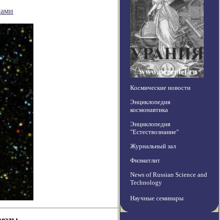
дами
Космические новости
Энциклопедия
космонавтика
Энциклопедия
"Естествознание"
Журнальный зал
Физматлит
News of Russian Science and
Technology
Научные семинары
везды