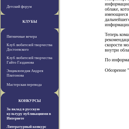
информацией
Детский форум
облаке, кот
имеющиеся в
дальнейшег
КЛУБЫ
информации
Теперь кома
Пятничные вечера
рекомендаци
скорости мо
Клуб любителей творчества
Достоевского
внутри обла
Клуб любителей творчества
По информац
Гайто Газданова
Обозрение 
Энциклопедия Андрея
Платонова
Мастерская перевода
КОНКУРСЫ
За вклад в русскую
культуру публикациями в
Интернете
Литературный конкурс