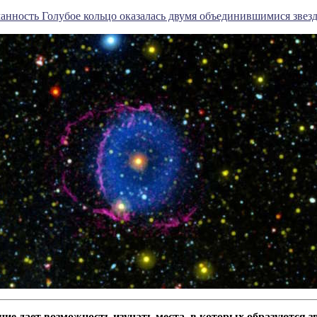
анность Голубое кольцо оказалась двумя объединившимися звез
ие дает возможность изучать места, в которых образуются з