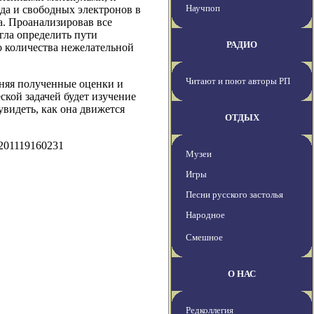
Научпоп
да и свободных электронов в
а. Проанализировав все
гла определить пути
РАДИО
 количества нежелательной
Читают и поют авторы РП
еняя полученные оценки и
ской задачей будет изучение
увидеть, как она движется
ОТДЫХ
0201119160231
Музеи
Игры
Песни русского застолья
Народное
Смешное
О НАС
Редколлегия