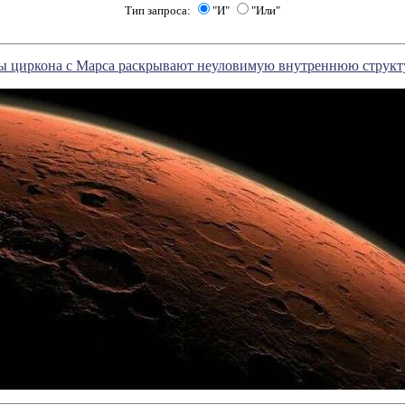
Тип запроса:
"И"
"Или"
ы циркона с Марса раскрывают неуловимую внутреннюю структ