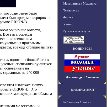
Математика и Механика
Технология
я, которые ранее было
ллект был продемонстрирован
Физика
грамме ORION-B.
Химия
 собой обширные области,
Русская литература
и. Все эти процессы
ически невозможным
ако ученые из программы
рьеры, все еще стоящие на пути
КОНКУРСЫ
риона, одного из ближайших к
ы ученых, специализирующихся
ды, основанные на
, сделанных на 240 000
Для молодых биологов
озволяют извлекать новую
проекте ORION-B. Это
БИБЛИОТЕКИ
авляющих молекулярным облаком
Библиотека Хроноса
еленными молекулами, и