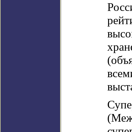
Росс
рейт
высо
хран
(объ
всем
выст
Суп
(Меж
супе