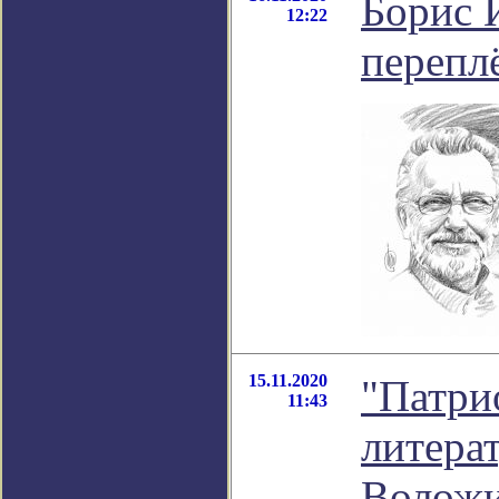
Борис 
12:22
перепл
15.11.2020
"Патрио
11:43
литера
Волож