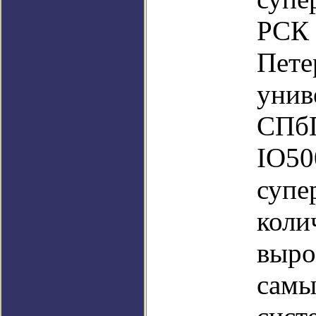
РСК 
Пете
унив
СПбП
IO50
супе
коли
выро
самы