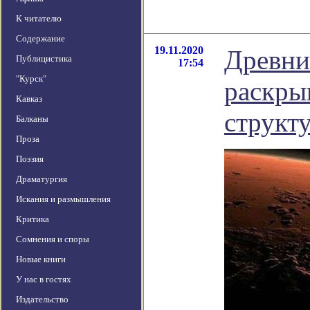
К читателю
Содержание
19.11.2020
Древни
Публицистика
17:54
"Курск"
раскры
Кавказ
структ
Балканы
Проза
Поэзия
Драматургия
Искания и размышления
Критика
Сомнения и споры
Новые книги
У нас в гостях
Издательство