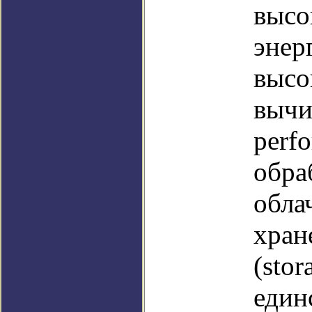
высо
энер
высо
вычи
perf
обра
обла
хран
(sto
един