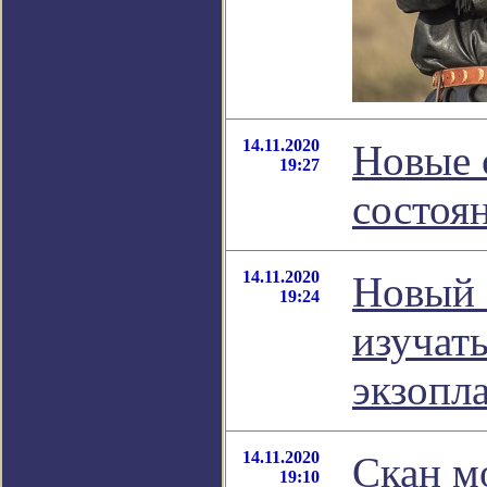
14.11.2020
Новые 
19:27
состоя
14.11.2020
Новый 
19:24
изучат
экзопл
14.11.2020
Скан м
19:10