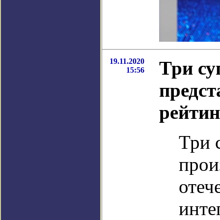
19.11.2020
Три с
15:56
предст
рейтин
Три 
прои
отеч
инте