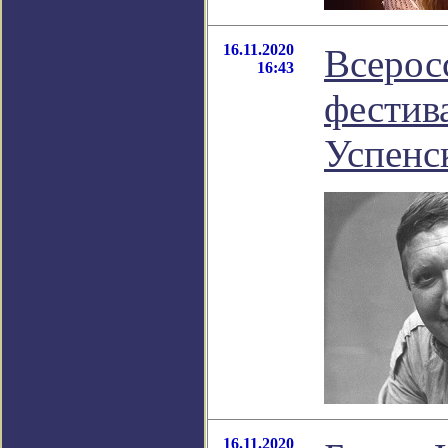
16.11.2020
Всерос
16:43
фестив
Успенс
16.11.2020