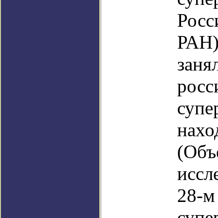
Росс
РАН)
заня
росс
супе
нахо
(Объ
иссл
28-м
супе