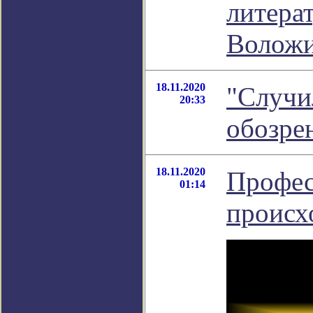
литера
Волож
18.11.2020
"Случи
20:33
обозре
18.11.2020
Профес
01:14
происх