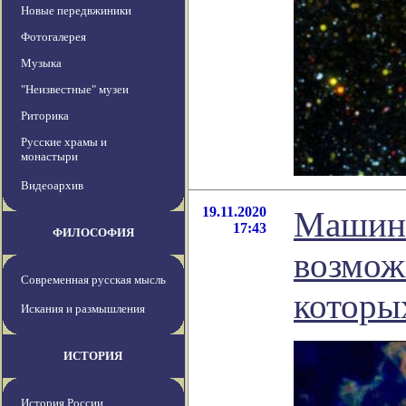
Новые передвжиники
Фотогалерея
Музыка
"Неизвестные" музеи
Риторика
Русские храмы и
монастыри
Видеоархив
19.11.2020
Машинн
17:43
ФИЛОСОФИЯ
возможн
Современная русская мысль
которы
Искания и размышления
ИСТОРИЯ
История России