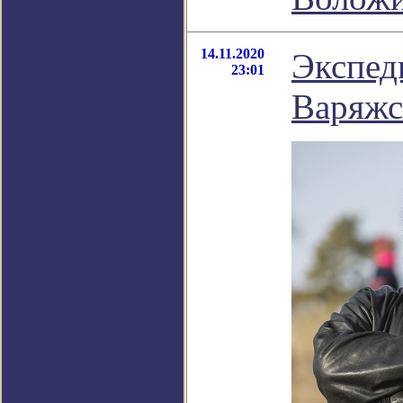
14.11.2020
Экспед
23:01
Варяжс