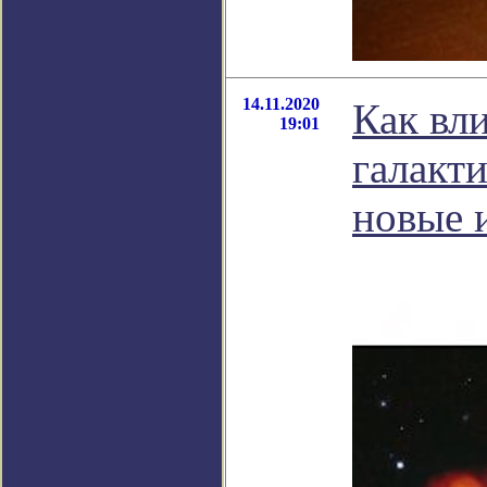
14.11.2020
Как вл
19:01
галакт
новые 