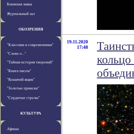
Книжная лавка
Журнальный зал
ОБОЗРЕНИЯ
19.11.2020
Таинст
"Классики и современники"
17:48
"Слово о..."
кольцо
"Тайная история творений"
объеди
"Книга писем"
"Кошачий ящик"
"Золотые прииски"
"Сердитые стрелы"
КУЛЬТУРА
Афиша