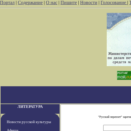
Портал
|
Содержание
|
О нас
|
Пишите
|
Новости
|
Голосование
|
ЛИТЕРАТУРА
"Русский переплет" заре
Новости русской культуры
Афиша