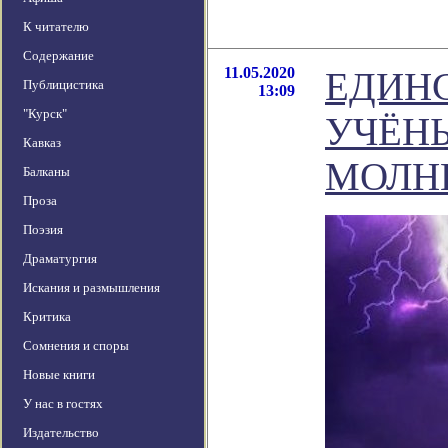
К читателю
Содержание
11.05.2020
ЕДИНС
Публицистика
13:09
"Курск"
УЧЁН
Кавказ
МОЛН
Балканы
Проза
Поэзия
Драматургия
Искания и размышления
Критика
Сомнения и споры
Новые книги
У нас в гостях
Издательство