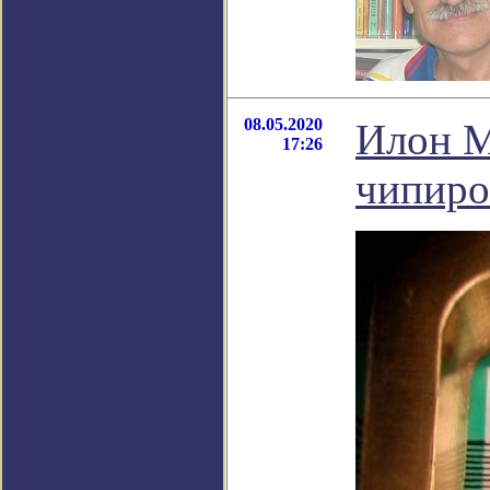
08.05.2020
Илон М
17:26
чипиро