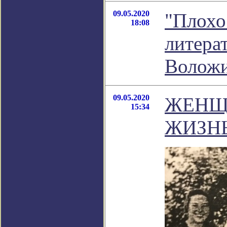
09.05.2020
"Плохо 
18:08
литера
Волож
09.05.2020
ЖЕНЩ
15:34
ЖИЗНЬ