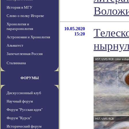
Волож
История в МГУ
Слово о полку Игореве
Хронология и
10.05.2020
парахронология
Телеск
15:20
Астрономия и Хронология
нырнул
Альмагест
Запечатленная Россия
Сталиниана
ФОРУМЫ
Дискуссионный клуб
Научный форум
Форум "Русская идея"
Форум "Курск"
Исторический форум