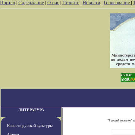
Портал
|
Содержание
|
О нас
|
Пишите
|
Новости
|
Голосование
|
ЛИТЕРАТУРА
"Русский переплет" 
Новости русской культуры
Афиша