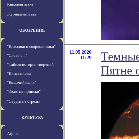
Книжная лавка
Журнальный зал
ОБОЗРЕНИЯ
"Классики и современники"
11.05.2020
Темные
"Слово о..."
11:29
"Тайная история творений"
Пятне 
"Книга писем"
"Кошачий ящик"
"Золотые прииски"
"Сердитые стрелы"
КУЛЬТУРА
Афиша