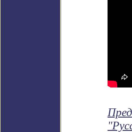
Пред
"Рус