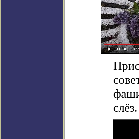
Прис
сове
фаши
слёз