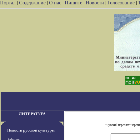
Портал
|
Содержание
|
О нас
|
Пишите
|
Новости
|
Голосование
|
ЛИТЕРАТУРА
"Русский переплет" заре
Новости русской культуры
Афиша