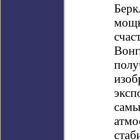
Берк
мощн
счас
Вонг
полу
изоб
эксп
самы
атмо
стаб