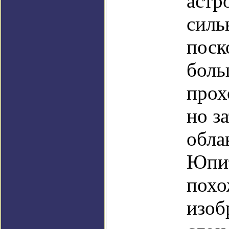
астр
силь
поск
боль
прох
но з
обла
Юпит
похо
изоб