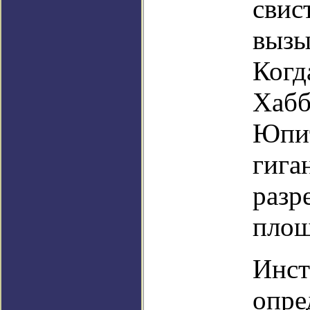
свис
вызы
Когд
Хабб
Юпит
гига
разр
площ
Инст
опре