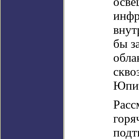
осве
инфр
внут
бы з
обла
скво
Юпит
Расс
горя
подт