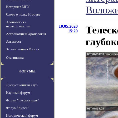
Волож
История в МГУ
Слово о полку Игореве
Хронология и
10.05.2020
парахронология
Телеск
15:20
Астрономия и Хронология
глубок
Альмагест
Запечатленная Россия
Сталиниана
ФОРУМЫ
Дискуссионный клуб
Научный форум
Форум "Русская идея"
Форум "Курск"
Исторический форум