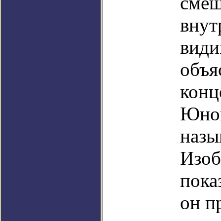
смеш
внут
види
объя
конц
Юнон
назы
Изоб
пока
он п