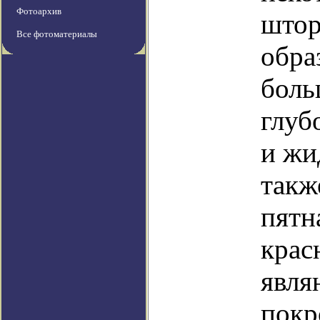
Фотоархив
штор
Все фотоматериалы
обра
боль
глуб
и жи
такж
пятн
крас
явля
покр