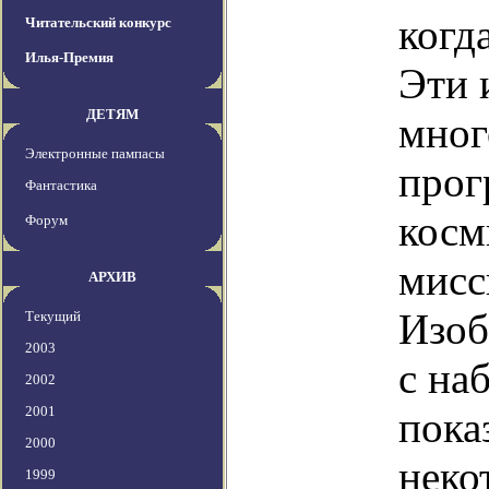
когд
Читательский конкурс
Илья-Премия
Эти 
ДЕТЯМ
мног
Электронные пампасы
прог
Фантастика
косм
Форум
мисс
АРХИВ
Изоб
Текущий
2003
с на
2002
2001
пока
2000
неко
1999