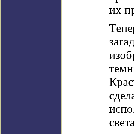
их п
Тепе
загад
изоб
темн
Крас
сдел
испо
свет