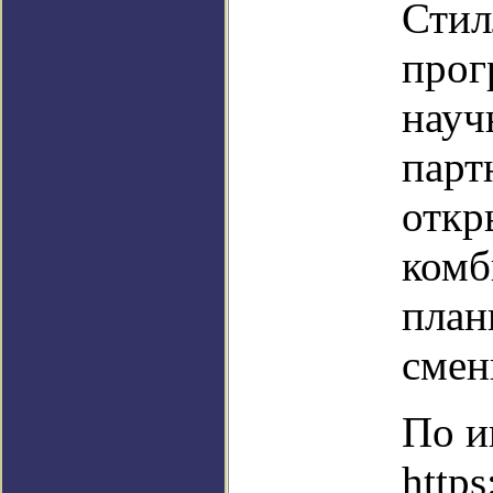
Стил
прог
науч
парт
откр
комб
план
смен
По и
https