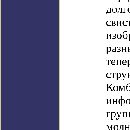
долг
свис
изоб
разн
тепе
стру
Комб
инфо
груп
молн