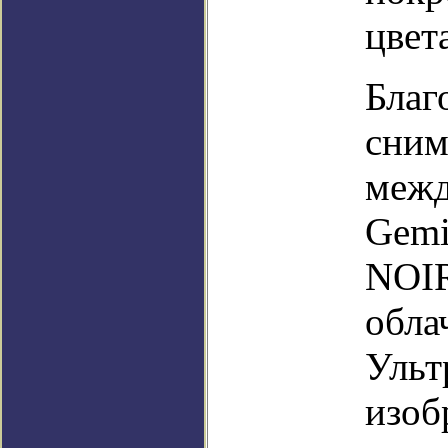
цвет
Благ
сним
межд
Gemi
NOIR
обла
Ульт
изоб