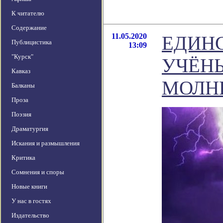
К читателю
Содержание
11.05.2020
ЕДИНС
Публицистика
13:09
"Курск"
УЧЁН
Кавказ
МОЛН
Балканы
Проза
Поэзия
Драматургия
Искания и размышления
Критика
Сомнения и споры
Новые книги
У нас в гостях
Издательство