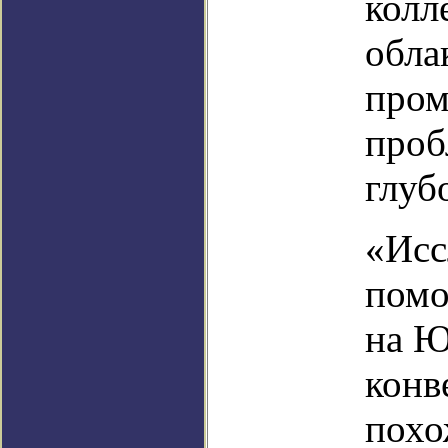
колл
обла
пром
проб
глуб
«Исс
помо
на Ю
конв
похо