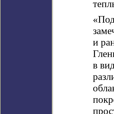
тепл
«Под
заме
и ра
Глен
в ви
разл
обла
покр
прос