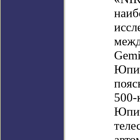
наиб
иссл
межд
Gemi
Юпит
пояс
500-
Юпит
теле
авто