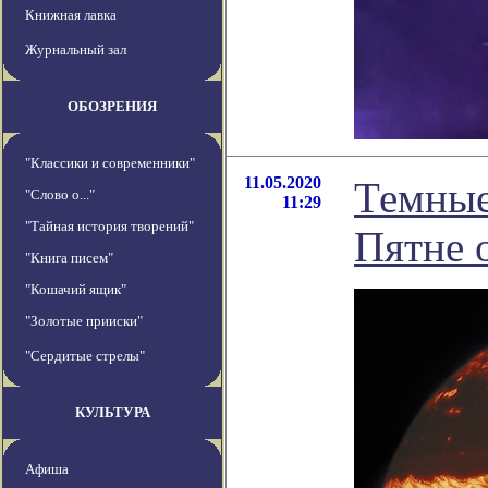
Книжная лавка
Журнальный зал
ОБОЗРЕНИЯ
"Классики и современники"
11.05.2020
Темные
"Слово о..."
11:29
"Тайная история творений"
Пятне 
"Книга писем"
"Кошачий ящик"
"Золотые прииски"
"Сердитые стрелы"
КУЛЬТУРА
Афиша