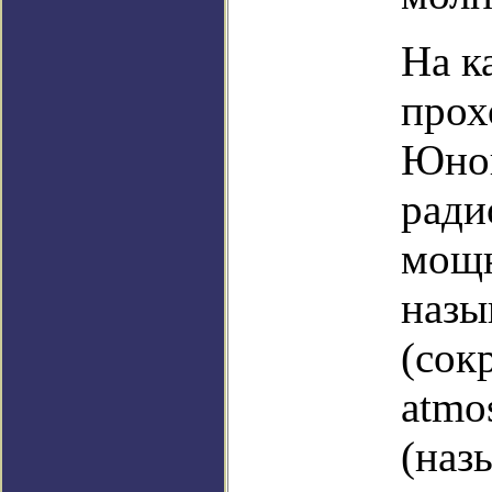
На к
прох
Юнон
ради
мощн
назы
(сок
atmo
(наз