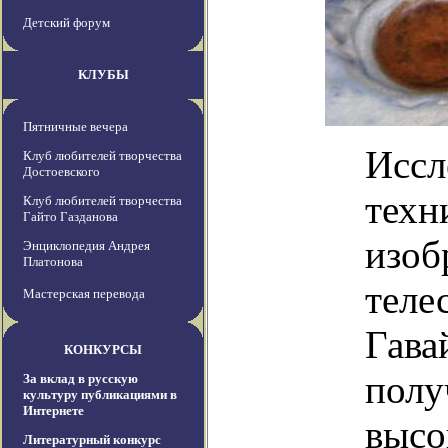
Детский форум
КЛУБЫ
Пятничные вечера
Иссл
Клуб любителей творчества
Достоевского
техн
Клуб любителей творчества
Гайто Газданова
изоб
Энциклопедия Андрея
Платонова
теле
Мастерская перевода
Гава
КОНКУРСЫ
полу
За вклад в русскую
культуру публикациями в
Интернете
высо
Литературный конкурс