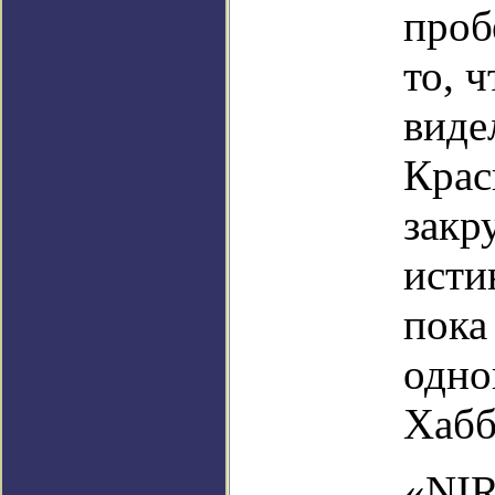
проб
то, 
виде
Крас
закр
исти
пока
одно
Хабб
«NIR