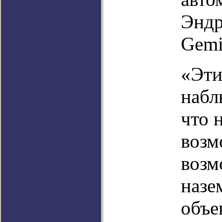
Эндр
Gemi
«Эти
набл
что 
возм
возм
назе
объе