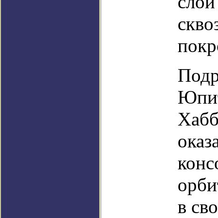
слои
скво
покр
Подр
Юпит
Хабб
оказ
конс
орби
в св