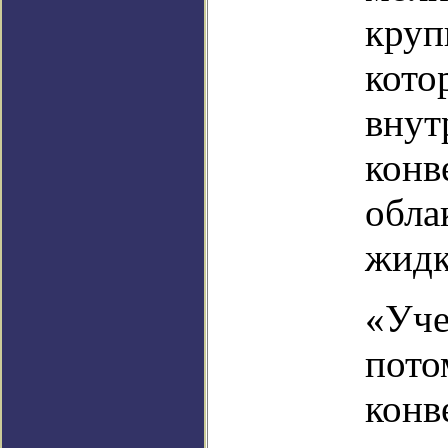
круп
кото
внут
конв
обла
жидк
«Уче
пото
конв