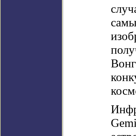
случ
самы
изоб
полу
Вонг
конк
косм
Инфр
Gemi