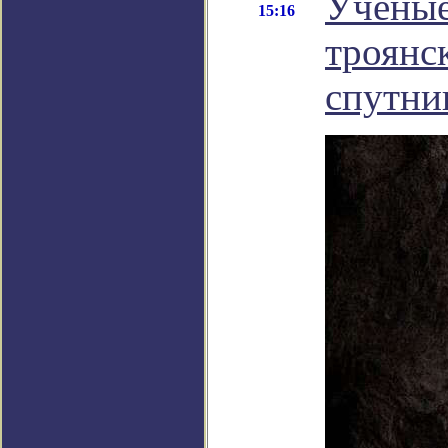
Ученые
15:16
троянс
спутни