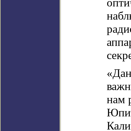
опти
набл
ради
аппа
секр
«Дан
важн
нам 
Юпит
Кали