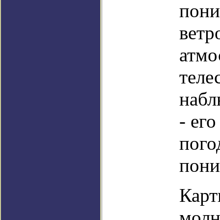
пони
ветр
атмо
теле
набл
- его
пого
пони
Карт
мол