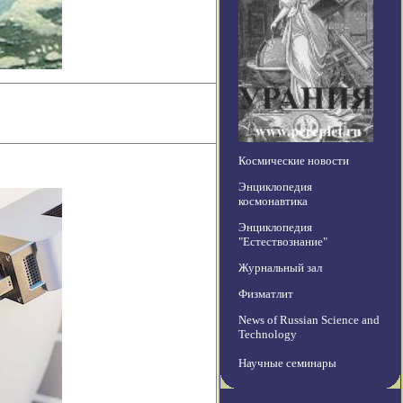
Космические новости
Энциклопедия
космонавтика
Энциклопедия
"Естествознание"
Журнальный зал
Физматлит
News of Russian Science and
Technology
Научные семинары