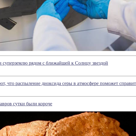
и суперземлю рядом с ближайшей к Солнцу звездой
т, что распыление диоксида серы в атмосфере поможет справит
авров сутки были короче