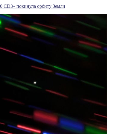
20 CD3» покинула орбиту Земли