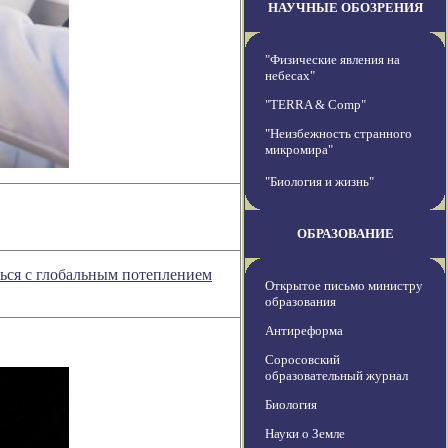
НАУЧНЫЕ ОБОЗРЕНИЯ
"Физические явления на
небесах"
"TERRA & Comp"
"Неизбежность странного
микромира"
"Биология и жизнь"
ОБРАЗОВАНИЕ
ься с глобальным потеплением
Открытое письмо министру
образования
Антиреформа
Соросовский
образовательный журнал
Биология
Науки о Земле