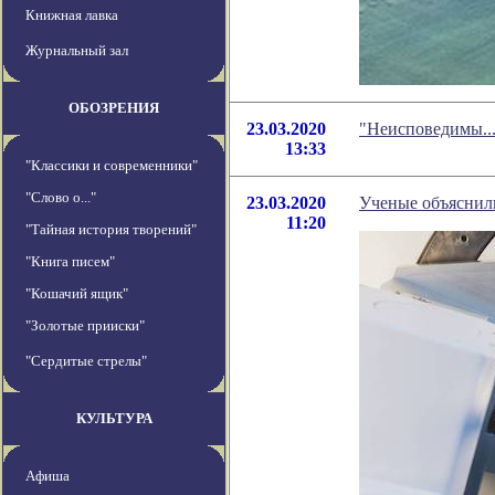
Книжная лавка
Журнальный зал
ОБОЗРЕНИЯ
23.03.2020
"Неисповедимы...
13:33
"Классики и современники"
"Слово о..."
23.03.2020
Ученые объяснили
11:20
"Тайная история творений"
"Книга писем"
"Кошачий ящик"
"Золотые прииски"
"Сердитые стрелы"
КУЛЬТУРА
Афиша