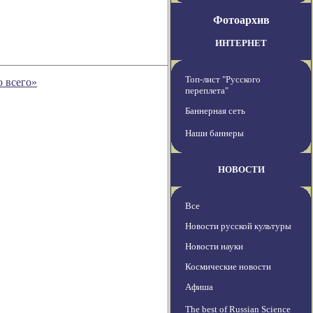
Фотоархив
ИНТЕРНЕТ
Топ-лист "Русского
 всего»
переплета"
Баннерная сеть
Наши баннеры
НОВОСТИ
Все
Новости русской культуры
Новости науки
Космические новости
Афиша
The best of Russian Science