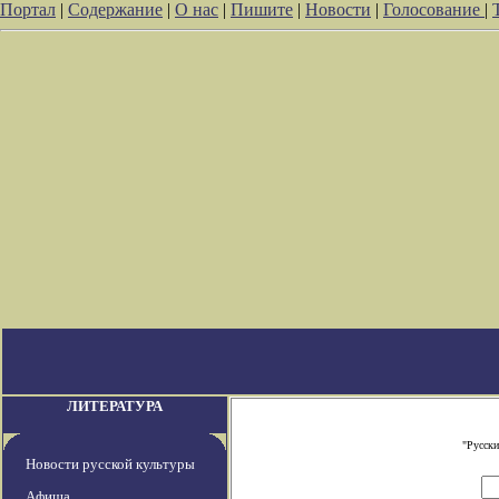
Портал
|
Содержание
|
О нас
|
Пишите
|
Новости
|
Голосование
|
ЛИТЕРАТУРА
"Русски
Новости русской культуры
Афиша