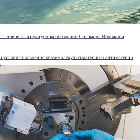
" - новое в литературном обозрении Соломона Воложина
 условия появления квазимолекул из материи и антиматерии