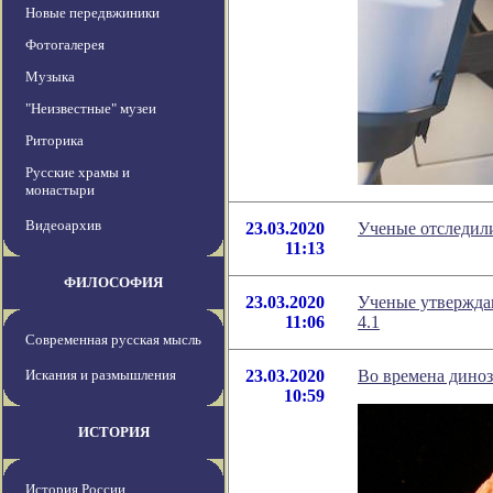
Новые передвжиники
Фотогалерея
Музыка
"Неизвестные" музеи
Риторика
Русские храмы и
монастыри
Видеоархив
23.03.2020
Ученые отследил
11:13
ФИЛОСОФИЯ
23.03.2020
Ученые утверждаю
11:06
4.1
Современная русская мысль
Искания и размышления
23.03.2020
Во времена диноз
10:59
ИСТОРИЯ
История России