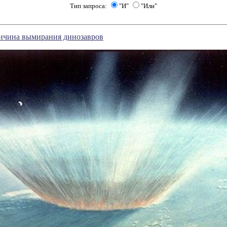
Тип запроса:
"И"
"Или"
ричина вымирания динозавров