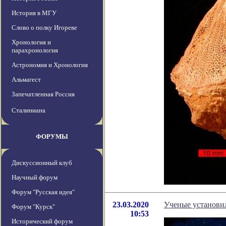
История в МГУ
Слово о полку Игореве
Хронология и
парахронология
Астрономия и Хронология
Альмагест
Запечатленная Россия
Сталиниана
ФОРУМЫ
Дискуссионный клуб
Научный форум
Форум "Русская идея"
23.03.2020
Ученые установил
Форум "Курск"
10:53
Исторический форум