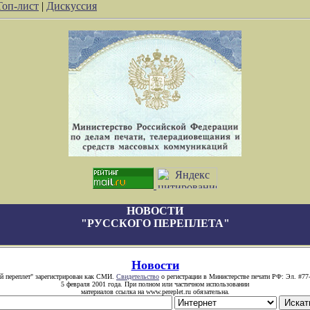
Топ-лист
|
Дискуссия
НОВОСТИ
"РУССКОГО ПЕРЕПЛЕТА"
Новости
й переплет" зарегистрирован как СМИ.
Свидетельство
о регистрации в Министерстве печати РФ: Эл. #77
5 февраля 2001 года. При полном или частичном использовании
материалов ссылка на www.pereplet.ru обязательна.