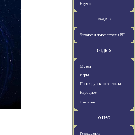
Научпоп
РАДИО
Читают и поют авторы РП
ОТДЫХ
Музеи
Игры
Песни русского застолья
Народное
Смешное
О НАС
Редколлегия