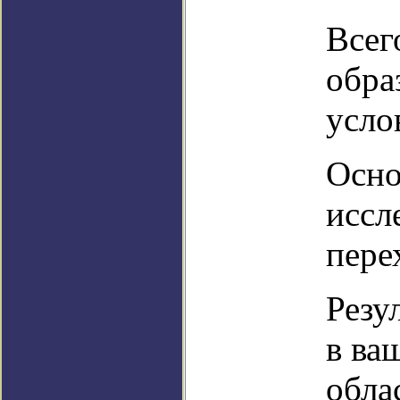
Всег
обра
усло
Осно
иссл
пере
Резу
в ва
обла