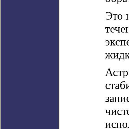
Это 
тече
эксп
жидк
Астр
стаб
запи
чист
испо