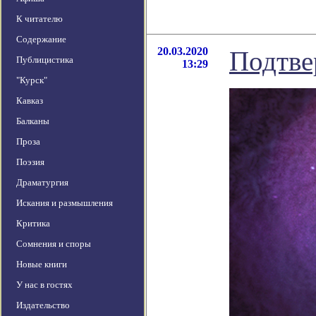
К читателю
Содержание
20.03.2020
Подтве
Публицистика
13:29
"Курск"
Кавказ
Балканы
Проза
Поэзия
Драматургия
Искания и размышления
Критика
Сомнения и споры
Новые книги
У нас в гостях
Издательство