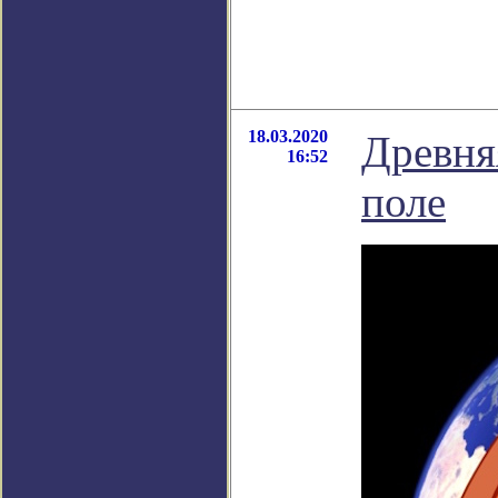
18.03.2020
Древня
16:52
поле