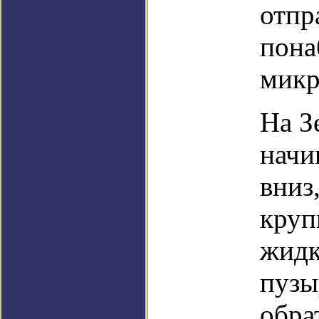
отпр
пона
микр
На З
начи
вниз
круп
жидк
пузы
обра