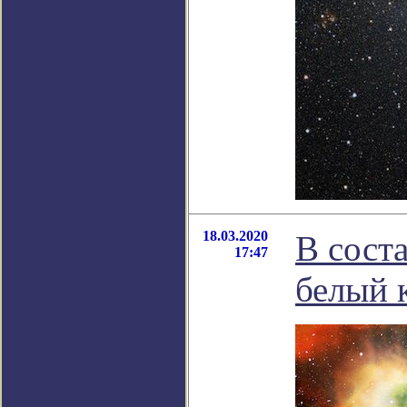
18.03.2020
В сост
17:47
белый 