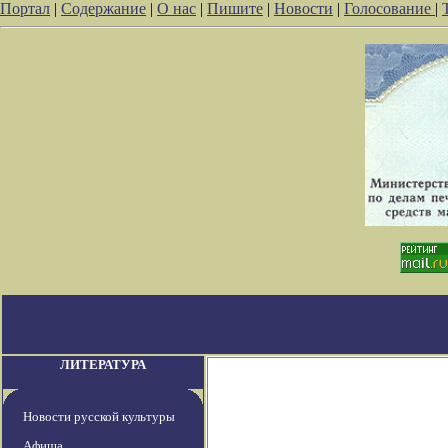
Портал
|
Содержание
|
О нас
|
Пишите
|
Новости
|
Голосование
|
ЛИТЕРАТУРА
Новости русской культуры
Афиша