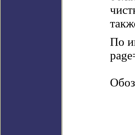
чист
такж
По и
page
Обоз