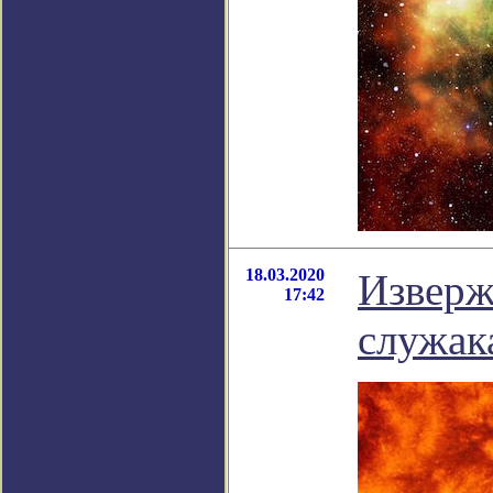
18.03.2020
Изверж
17:42
служак