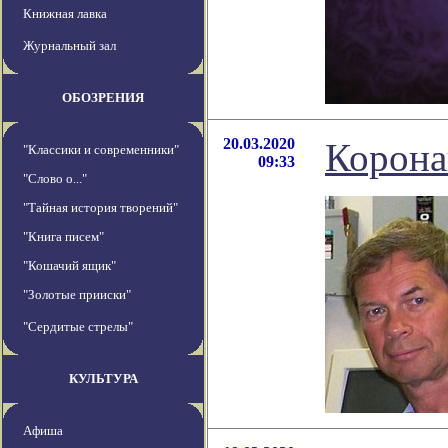
Книжная лавка
Журнальный зал
ОБОЗРЕНИЯ
20.03.2020
Корона
"Классики и современники"
09:33
"Слово о..."
"Тайная история творений"
"Книга писем"
"Кошачий ящик"
"Золотые прииски"
"Сердитые стрелы"
КУЛЬТУРА
Афиша