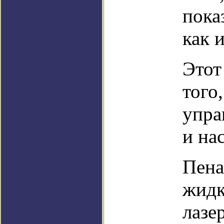
пока
как 
Этот
того
упра
и на
Пена
жидк
лазе