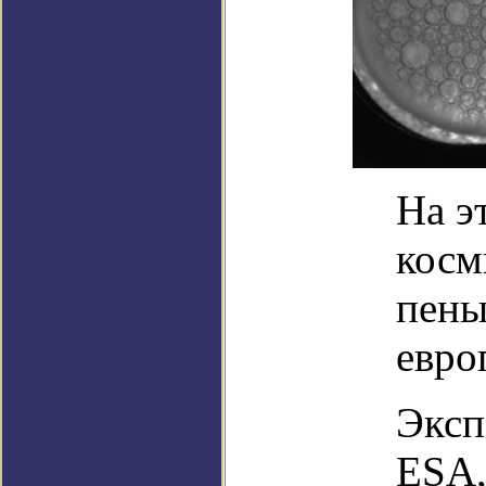
На э
косм
пены
евро
Эксп
ESA,