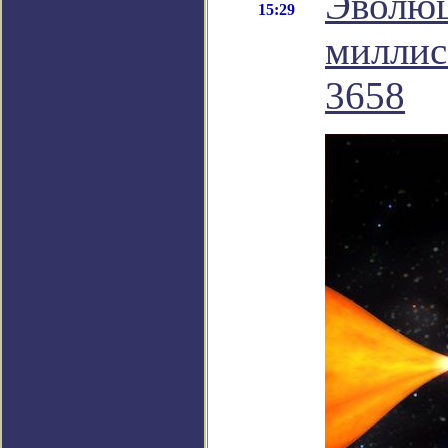
Эволюц
15:29
миллис
3658