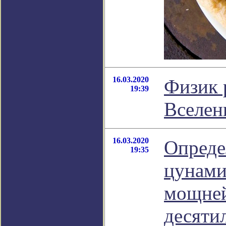
16.03.2020
Физик 
19:39
Вселен
16.03.2020
Опреде
19:35
цунами
мощней
десяти