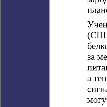
план
Учен
(США
белк
за м
пита
а те
сигн
могу