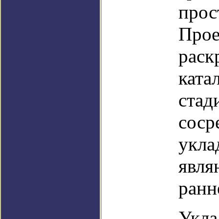
прос
Прое
раск
ката
стад
соср
укла
явля
ранн
Укла