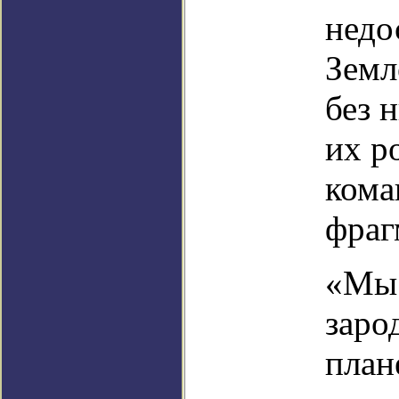
недо
Земл
без 
их р
кома
фраг
«Мы 
заро
план