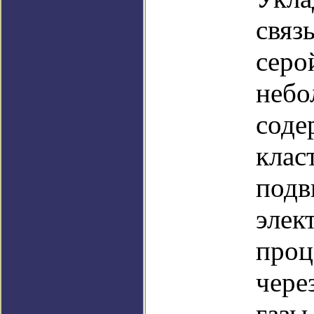
связ
серо
небо
соде
клас
подв
элек
проц
чере
газы