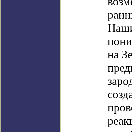
возм
ранн
Наши
пони
на З
пред
заро
созд
пров
реак