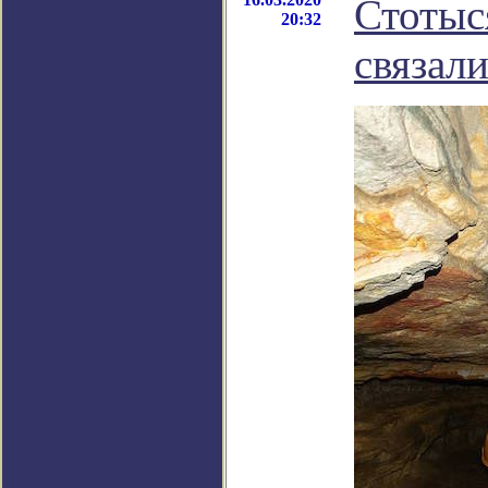
Стотыс
20:32
связал