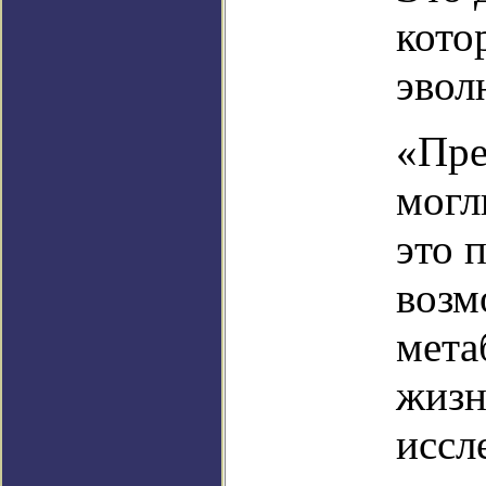
кото
эвол
«Пре
могл
это 
возм
мета
жизн
иссл