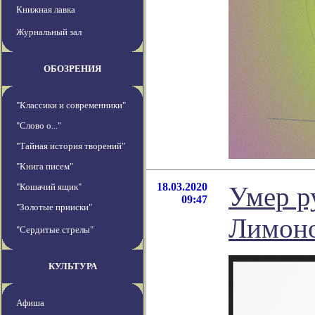
Книжная лавка
Журнальный зал
ОБОЗРЕНИЯ
"Классики и современники"
"Слово о..."
"Тайная история творений"
"Книга писем"
18.03.2020
"Кошачий ящик"
Умер р
09:47
"Золотые прииски"
Лимон
"Сердитые стрелы"
КУЛЬТУРА
Афиша