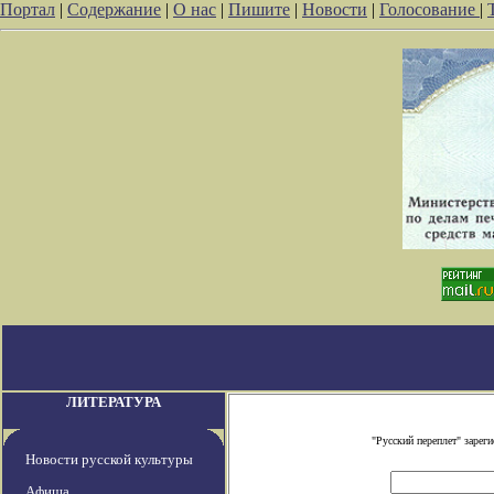
Портал
|
Содержание
|
О нас
|
Пишите
|
Новости
|
Голосование
|
ЛИТЕРАТУРА
"Русский переплет" заре
Новости русской культуры
Афиша