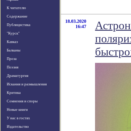
К читателю
Содержание
18.03.2020
Астрон
Публицистика
16:47
"Курск"
поляри
Кавказ
быстро
Балканы
Проза
Поэзия
Драматургия
Искания и размышления
Критика
Сомнения и споры
Новые книги
У нас в гостях
Издательство