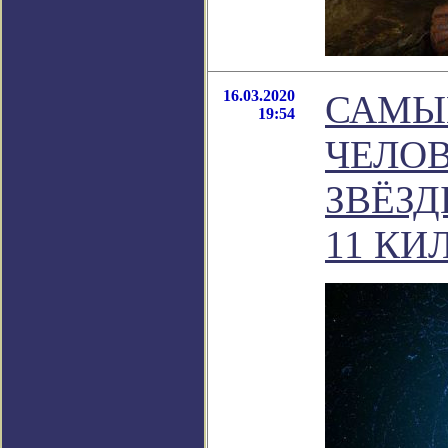
16.03.2020
САМЫ
19:54
ЧЕЛО
ЗВЁЗД
11 КИ