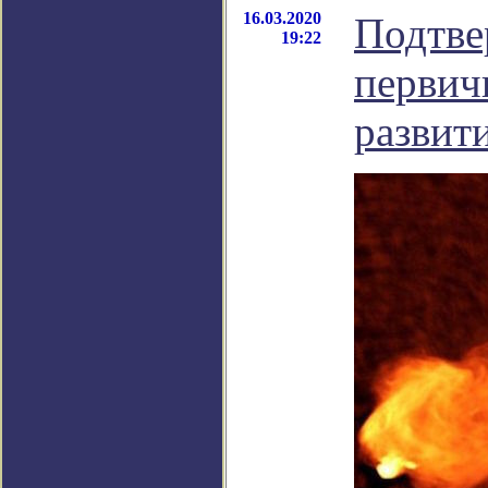
16.03.2020
Подтве
19:22
первич
развит