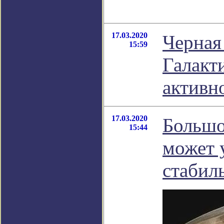
17.03.2020
Черная
15:59
Галакт
активн
17.03.2020
Большо
15:44
может 
стабил