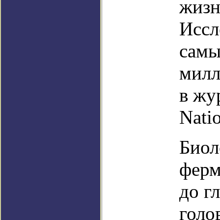
жизн
Иссл
самы
милл
в жу
Nati
Биол
ферм
до г
голо