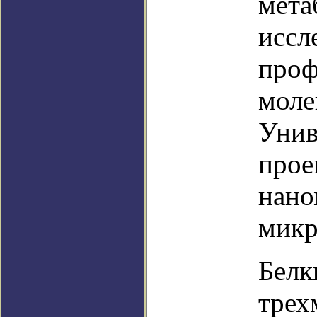
мета
иссл
проф
моле
Унив
прое
нано
микр
Белк
трех