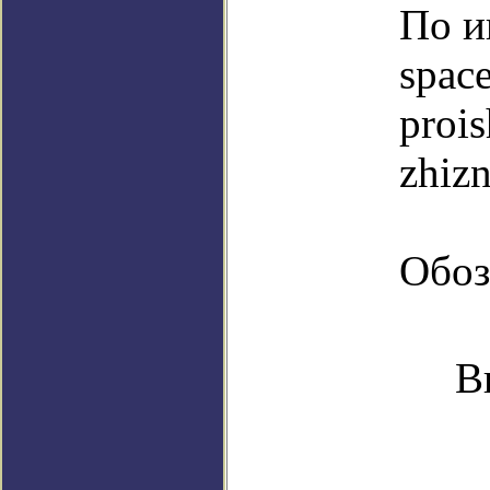
По и
space
prois
zhizn
Обоз
В