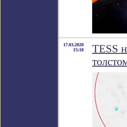
17.03.2020
TESS н
15:18
толсто