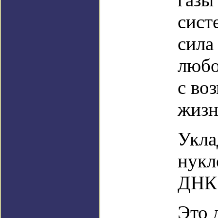
сист
сила
любо
с во
жизн
Укла
нукл
ДНК 
Это 