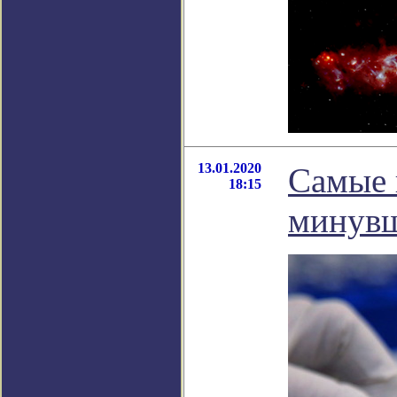
13.01.2020
Самые 
18:15
минувш