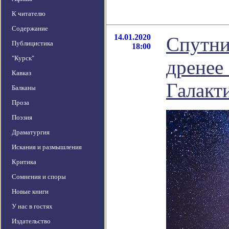
К читателю
Содержание
14.01.2020
Спутни
Публицистика
18:00
"Курск"
дренее
Кавказ
Галакт
Балканы
Проза
Поэзия
Драматургия
Искания и размышления
Критика
Сомнения и споры
Новые книги
У нас в гостях
Издательство