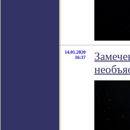
14.01.2020
Замече
16:37
необъя