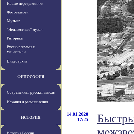
Новые передвжиники
Фотогалерея
Музыка
"Неизвестные" музеи
Риторика
Русские храмы и
монастыри
Видеоархив
ФИЛОСОФИЯ
Современная русская мысль
Искания и размышления
14.01.2020
Быстры
ИСТОРИЯ
17:25
межзве
История России