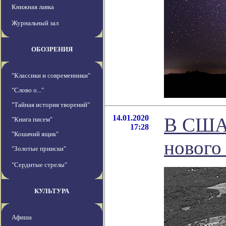
Книжная лавка
Журнальный зал
ОБОЗРЕНИЯ
"Классики и современники"
"Слово о..."
"Тайная история творений"
14.01.2020
В США 
"Книга писем"
17:28
"Кошачий ящик"
нового
"Золотые прииски"
"Сердитые стрелы"
КУЛЬТУРА
Афиша