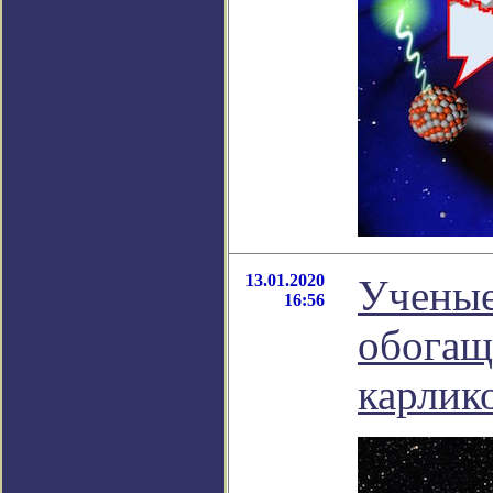
13.01.2020
Ученые
16:56
обогащ
карлик