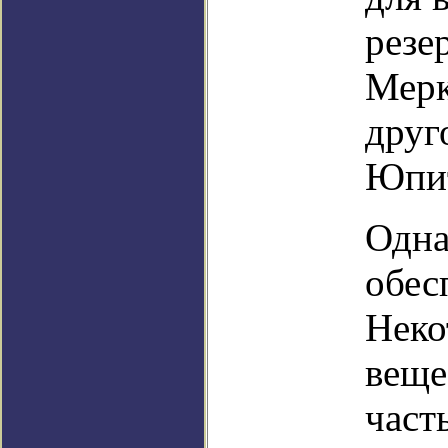
резе
Мерк
друг
Юпит
Одна
обес
Неко
веще
част