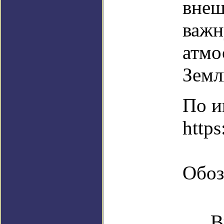
внеш
важн
атмо
Земл
По и
https
Обоз
В