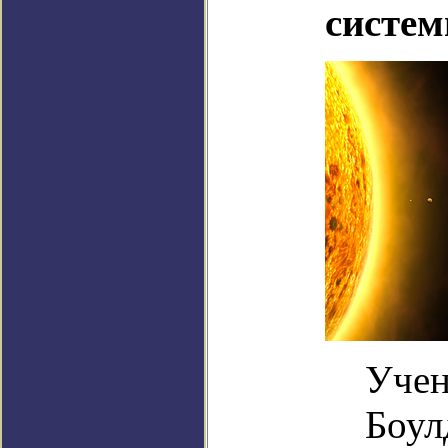
систе
Учен
Боул