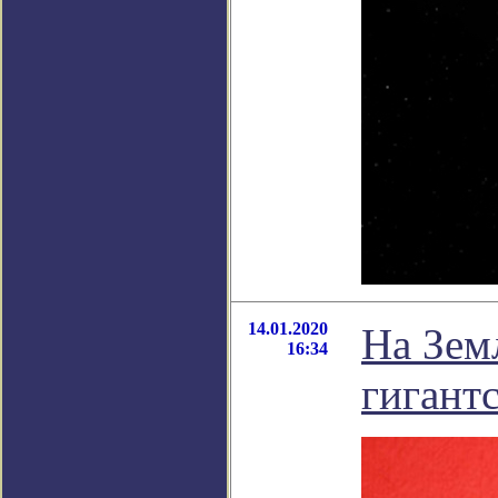
14.01.2020
На Зем
16:34
гигант