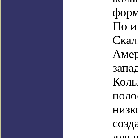
форм
По и
Скал
Амер
запа
Коль
поло
низк
созд
для 