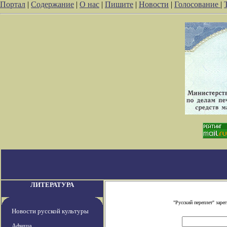
Портал
|
Содержание
|
О нас
|
Пишите
|
Новости
|
Голосование
|
ЛИТЕРАТУРА
"Русский переплет" зар
Новости русской культуры
Афиша