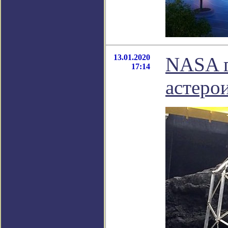
13.01.2020
NASA г
17:14
астеро