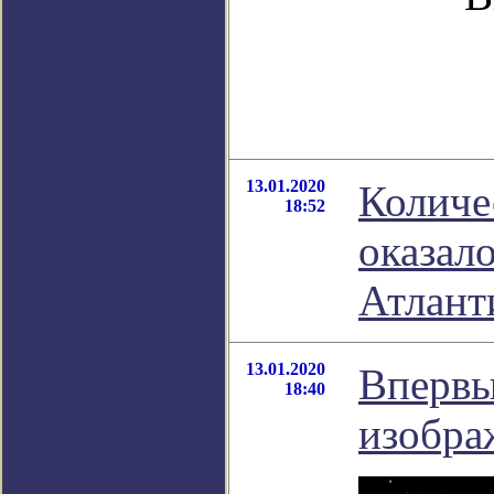
13.01.2020
Количе
18:52
оказало
Атлант
13.01.2020
Впервы
18:40
изобра