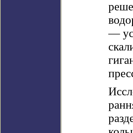
реше
водо
— ус
скал
гига
прес
Иссл
ранн
разд
коль