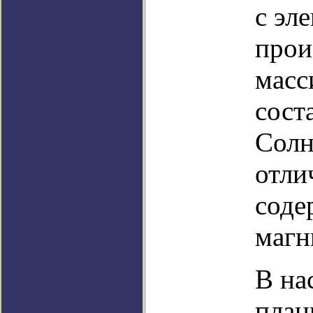
с эл
прои
масс
сост
Солн
отли
соде
магн
В на
план