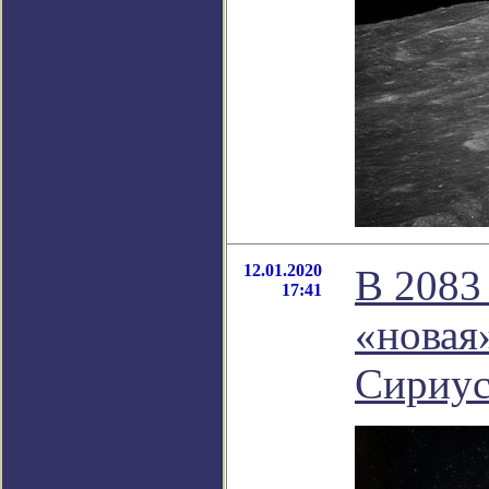
12.01.2020
В 2083
17:41
«новая»
Сириус