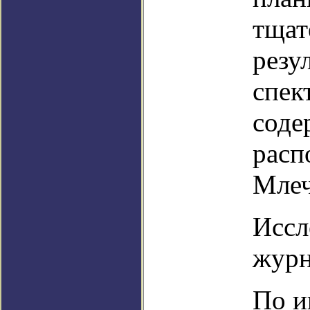
тщат
резу
спек
соде
расп
Млеч
Иссл
журн
По и