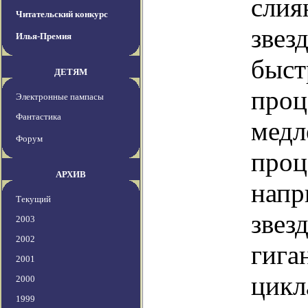
слия
Читательский конкурс
звез
Илья-Премия
быст
ДЕТЯМ
проц
Электронные пампасы
Фантастика
медл
Форум
проц
АРХИВ
напр
Текущий
звез
2003
2002
гига
2001
цикл
2000
1999