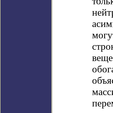
толь
нейт
асим
могу
стро
веще
обог
объя
масс
пере