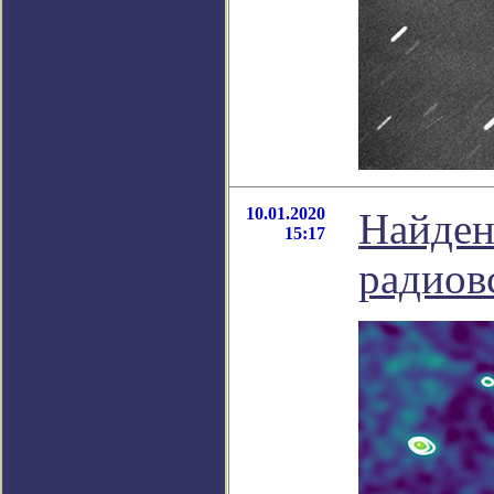
10.01.2020
Найден
15:17
радиов