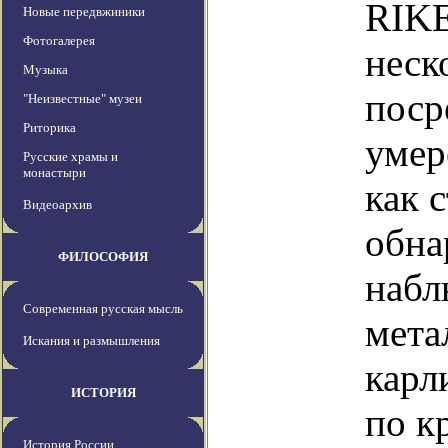
RIKE
Новые передвжиники
Фотогалерея
неск
Музыка
поср
"Неизвестные" музеи
Риторика
умер
Русские храмы и
монастыри
как 
Видеоархив
обна
ФИЛОСОФИЯ
набл
Современная русская мысль
мета
Искания и размышления
карл
ИСТОРИЯ
по к
История России