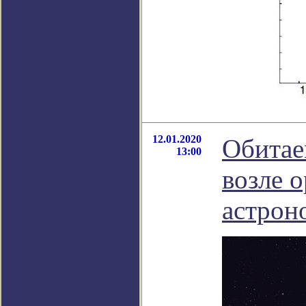
12.01.2020
Обитае
13:00
возле 
астрон