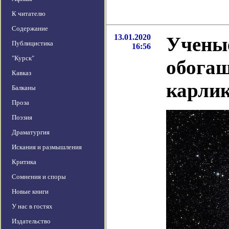
К читателю
Содержание
13.01.2020
Учены
Публицистика
16:56
"Курск"
обогащ
Кавказ
карли
Балканы
Проза
Поэзия
Драматургия
Искания и размышления
Критика
Сомнения и споры
Новые книги
У нас в гостях
Издательство