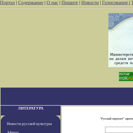
Портал
|
Содержание
|
О нас
|
Пишите
|
Новости
|
Голосование
|
ЛИТЕРАТУРА
"Русский переплет" заре
Новости русской культуры
Афиша