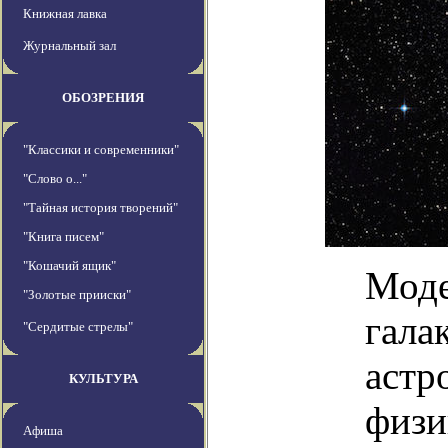
Книжная лавка
Журнальный зал
ОБОЗРЕНИЯ
"Классики и современники"
"Слово о..."
"Тайная история творений"
"Книга писем"
"Кошачий ящик"
Моде
"Золотые прииски"
гала
"Сердитые стрелы"
астр
КУЛЬТУРА
физи
Афиша