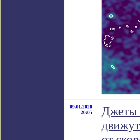
09.01.2020
Джеты 
20:05
движут
от скор