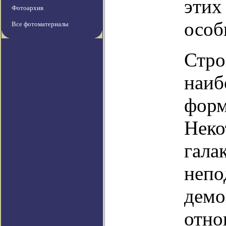
этих
Фотоархив
особ
Все фотоматериалы
Стро
наиб
форм
Неко
гала
непо
демо
отно