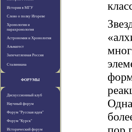
класс
История в МГУ
Слово о полку Игореве
Звез
Хронология и
парахронология
«алх
Астрономия и Хронология
мног
Альмагест
Запечатленная Россия
элем
Сталиниана
форм
ФОРУМЫ
реак
Дискуссионный клуб
Одна
Научный форум
Форум "Русская идея"
боле
Форум "Курск"
пор 
Исторический форум