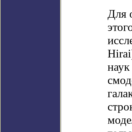
Для 
этог
иссл
Hira
наук
смод
гала
стро
моде