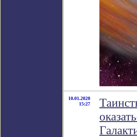
10.01.2020
Таинст
15:27
оказат
Галакт