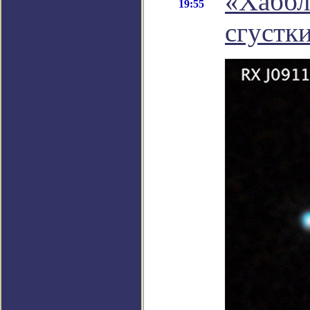
«Хаббл
19:55
сгустк