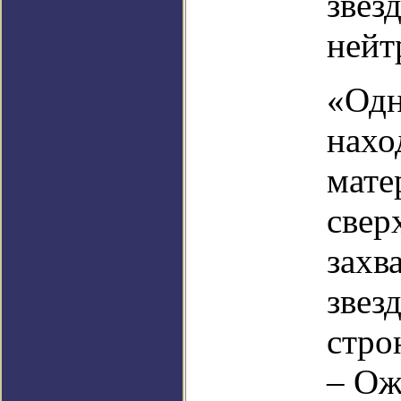
звез
нейт
«Одн
нахо
мате
свер
захв
звез
стро
– Ож