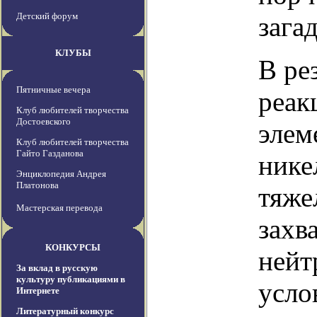
Детский форум
зага
КЛУБЫ
В ре
Пятничные вечера
реак
Клуб любителей творчества
Достоевского
элем
Клуб любителей творчества
Гайто Газданова
нике
Энциклопедия Андрея
Платонова
тяже
Мастерская перевода
захв
КОНКУРСЫ
нейт
За вклад в русскую
культуру публикациями в
усло
Интернете
Литературный конкурс