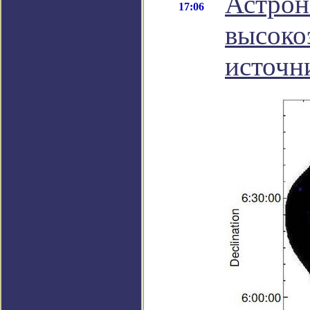
Астрон
17:06
высоко
источн