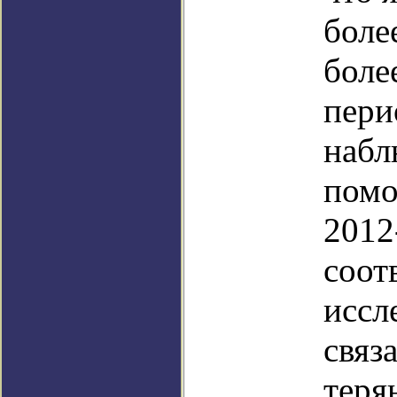
боле
боле
пери
набл
помо
2012-
соот
иссл
связ
теря