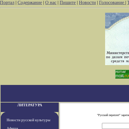
Портал
|
Содержание
|
О нас
|
Пишите
|
Новости
|
Голосование
|
ЛИТЕРАТУРА
"Русский переплет" заре
Новости русской культуры
Афиша