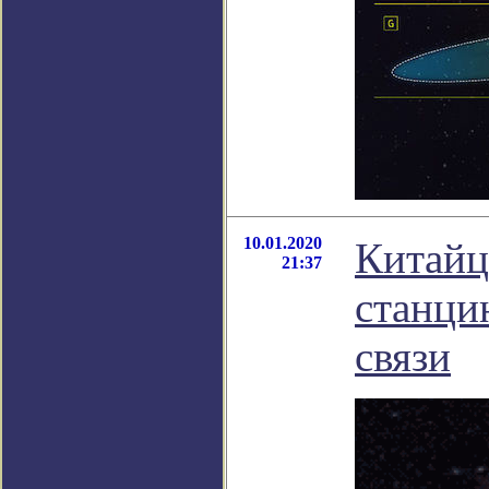
10.01.2020
Китайц
21:37
станци
связи