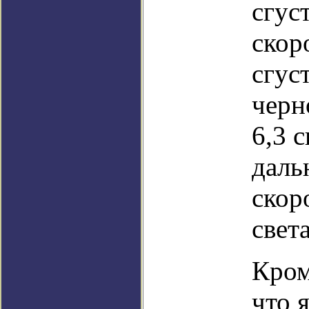
сгус
скор
сгус
черн
6,3 с
даль
скор
света
Кром
что 