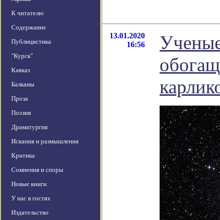
К читателю
Содержание
13.01.2020
Ученые
Публицистика
16:56
"Курск"
обогащ
Кавказ
карлик
Балканы
Проза
Поэзия
Драматургия
Искания и размышления
Критика
Сомнения и споры
Новые книги
У нас в гостях
Издательство