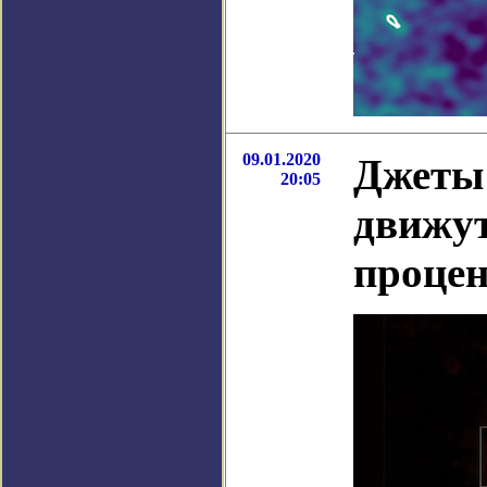
09.01.2020
Джеты 
20:05
движут
процен