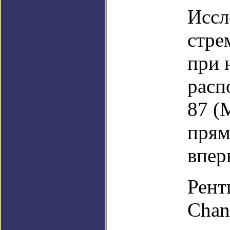
Иссл
стре
при 
расп
87 (
прям
впер
Рент
Chan