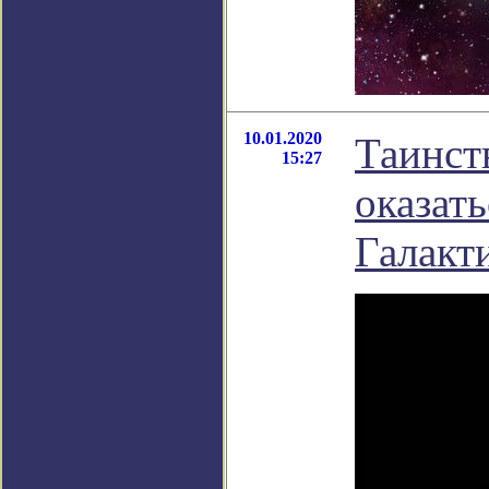
10.01.2020
Таинст
15:27
оказат
Галакт