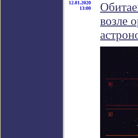
12.01.2020
Обитае
13:00
возле 
астрон