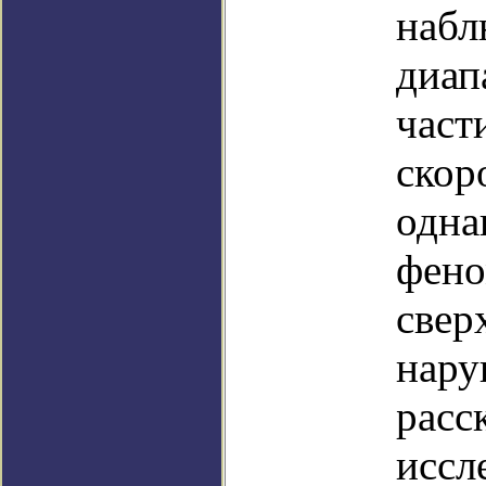
набл
диап
част
скор
одна
фено
свер
нару
расс
иссл