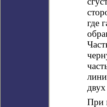
сгус
стор
где 
обра
Част
черн
част
лини
двух
При 