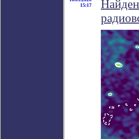
Найден
15:17
радиов