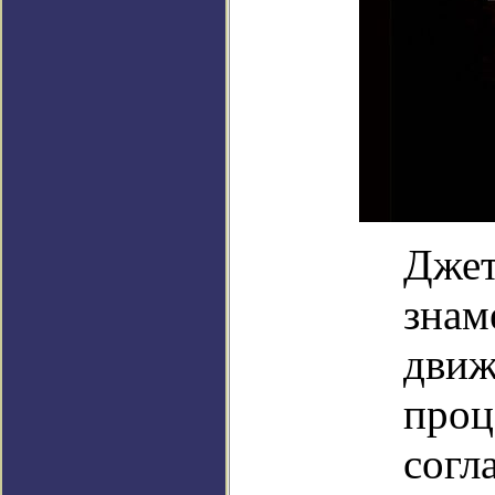
Джет
знам
движ
проц
согл