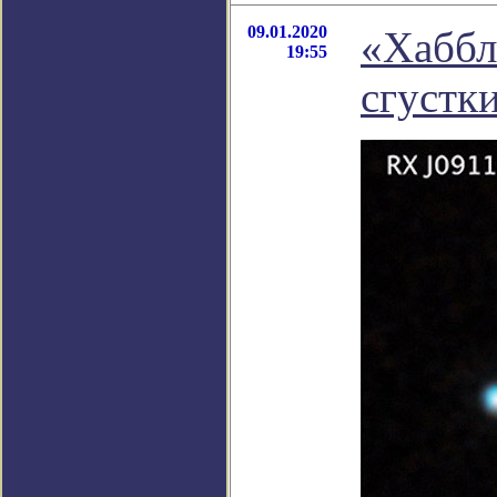
09.01.2020
«Хаббл
19:55
сгустк