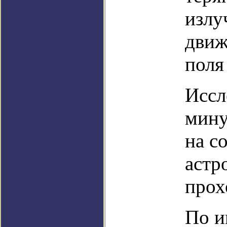
излу
движ
поля
Иссл
мину
на с
астр
прох
По и