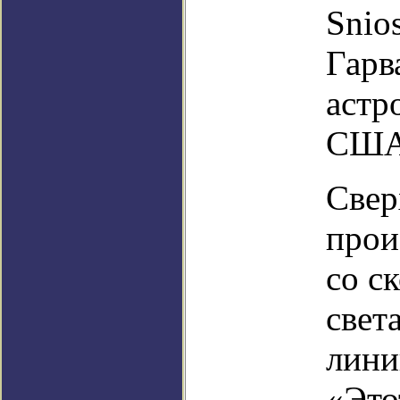
Snio
Гарв
астр
США,
Свер
прои
со с
свет
лини
«Это