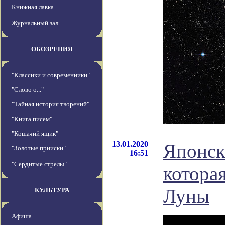
Книжная лавка
Журнальный зал
ОБОЗРЕНИЯ
"Классики и современники"
"Слово о..."
"Тайная история творений"
"Книга писем"
"Кошачий ящик"
13.01.2020
Японск
"Золотые прииски"
16:51
"Сердитые стрелы"
которая
Луны
КУЛЬТУРА
Афиша