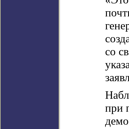
почт
гене
созд
со с
указ
заяв
Набл
при 
демо