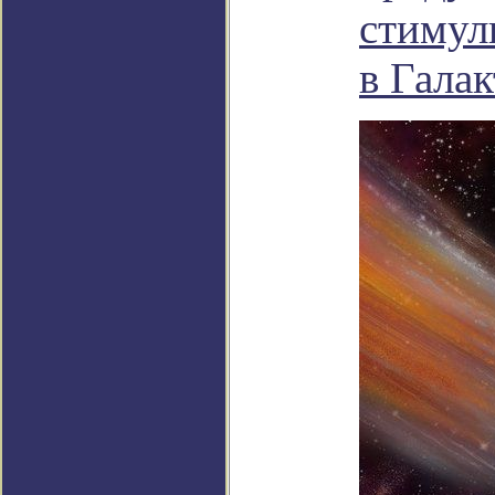
стимул
в Гала