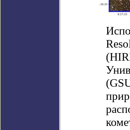
Испо
Reso
(HIR
Унив
(GSU
прир
расп
коме