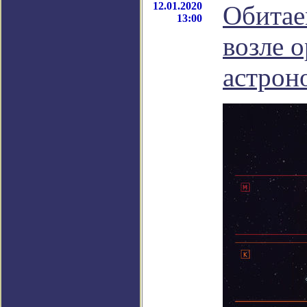
12.01.2020
Обитае
13:00
возле 
астрон