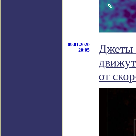
09.01.2020
Джеты 
20:05
движут
от скор