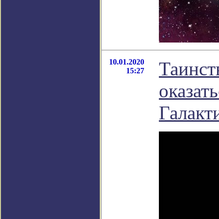
10.01.2020
Таинст
15:27
оказат
Галакт