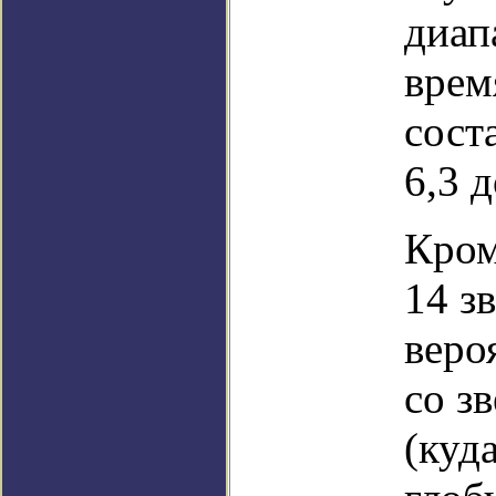
диап
врем
сост
6,3 
Кром
14 з
веро
со з
(куд