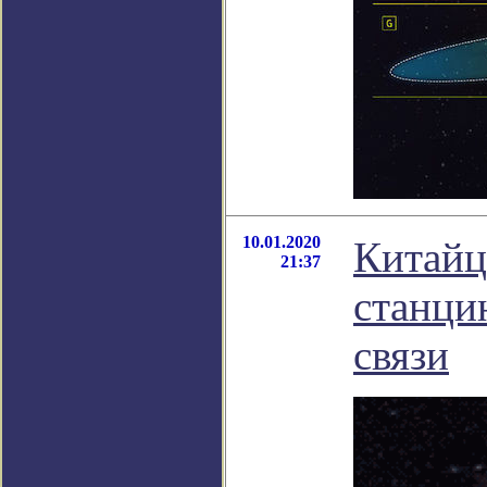
10.01.2020
Китайц
21:37
станци
связи