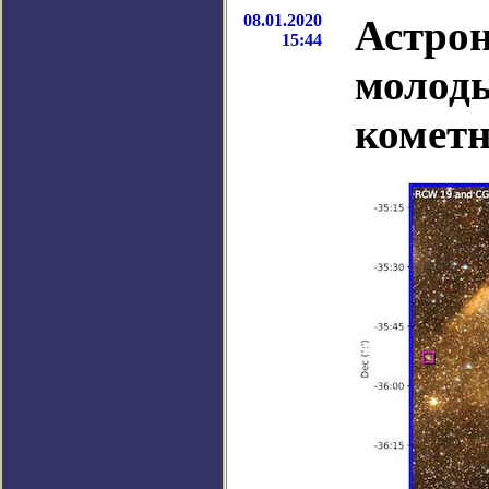
08.01.2020
Астро
15:44
молоды
комет