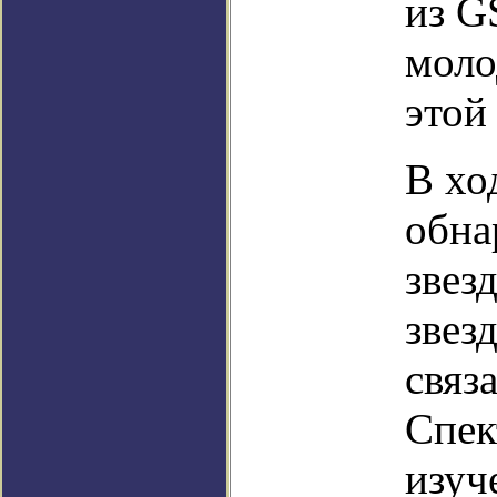
из G
моло
этой
В хо
обна
звез
звез
связ
Спек
изуч