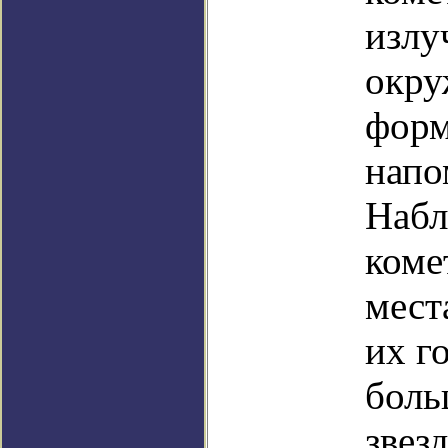
излу
окру
форм
напо
Набл
коме
мест
их г
боль
звезд