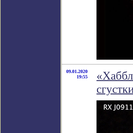
09.01.2020
«Хаббл
19:55
сгустк