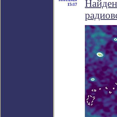
Найден
15:17
радиов