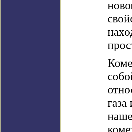
ново
свой
нахо
прос
Коме
собо
отно
газа
наше
коме