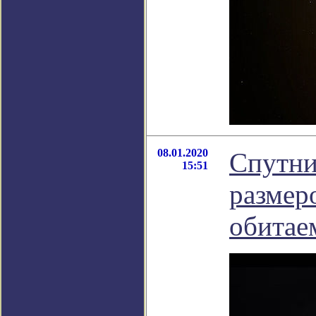
08.01.2020
Спутни
15:51
размер
обитае