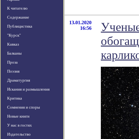
К читателю
Содержание
13.01.2020
Ученые
Публицистика
16:56
"Курск"
обогащ
Кавказ
карлик
Балканы
Проза
Поэзия
Драматургия
Искания и размышления
Критика
Сомнения и споры
Новые книги
У нас в гостях
Издательство