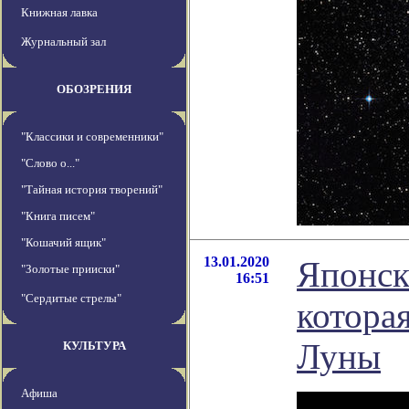
Книжная лавка
Журнальный зал
ОБОЗРЕНИЯ
"Классики и современники"
"Слово о..."
"Тайная история творений"
"Книга писем"
"Кошачий ящик"
13.01.2020
Японск
"Золотые прииски"
16:51
"Сердитые стрелы"
которая
Луны
КУЛЬТУРА
Афиша