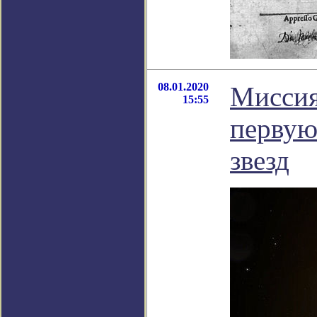
08.01.2020
Миссия
15:55
первую
звезд