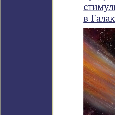
стимул
в Гала