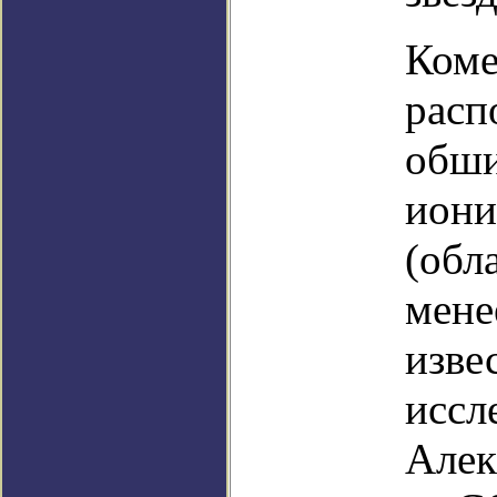
Коме
расп
обши
иони
(обл
мене
изве
иссл
Алек