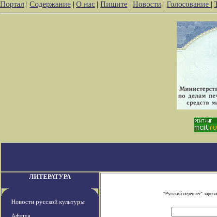
Портал
|
Содержание
|
О нас
|
Пишите
|
Новости
|
Голосование
|
ЛИТЕРАТУРА
"Русский переплет" заре
Новости русской культуры
Афиша