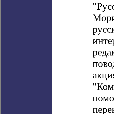
"Рус
Мори
русс
инте
реда
пово
акци
"Ком
помо
пере