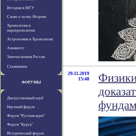
История в МГУ
Слово о полку Игореве
Хронология и
парахронология
Астрономия и Хронология
Альмагест
Запечатленная Россия
Сталиниана
29.11.2019
Физики
15:48
ФОРУМЫ
доказа
Дискуссионный клуб
фундам
Научный форум
Форум "Русская идея"
Форум "Курск"
Исторический форум