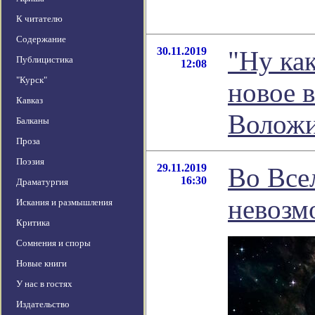
К читателю
Содержание
30.11.2019
"Ну как
Публицистика
12:08
"Курск"
новое 
Кавказ
Волож
Балканы
Проза
Поэзия
29.11.2019
Во Все
16:30
Драматургия
невозм
Искания и размышления
Критика
Сомнения и споры
Новые книги
У нас в гостях
Издательство