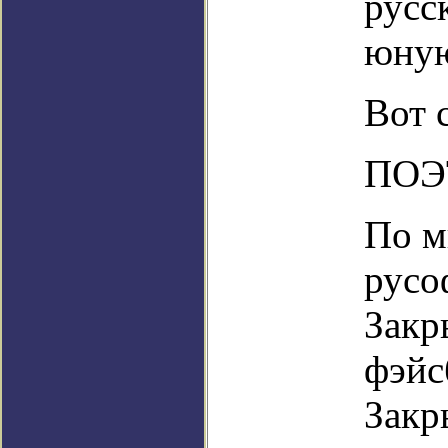
русск
юну
Вот 
ПОЭ
По м
русо
Закр
фэйс
Закр