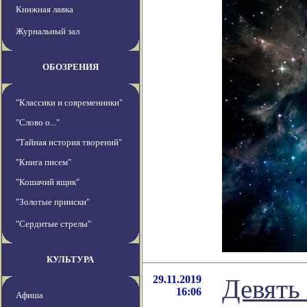
Книжная лавка
Журнальный зал
ОБОЗРЕНИЯ
"Классики и современники"
"Слово о..."
"Тайная история творений"
"Книга писем"
"Кошачий ящик"
"Золотые прииски"
"Сердитые стрелы"
КУЛЬТУРА
29.11.2019
Девять 
16:06
Афиша