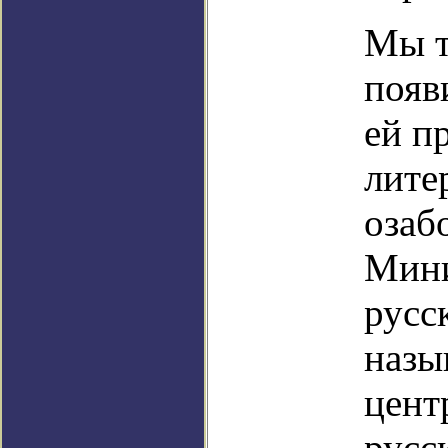
Мы т
появ
ей п
лите
озаб
Мини
русс
назы
цент
русс