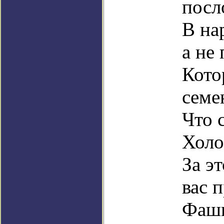
посл
В на
а не
Кото
семе
Что 
Холо
За э
вас 
Фаши