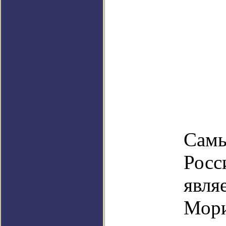
Самы
Росс
явля
Мори