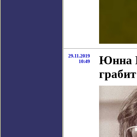
29.11.2019
Юнна М
10:49
грабит