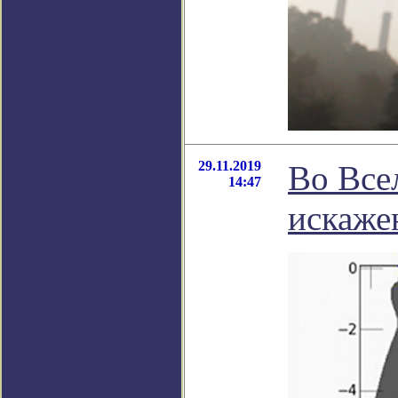
29.11.2019
Во Все
14:47
искаже