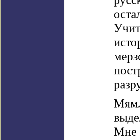
оста
Учит
исто
мерз
пост
разр
Мямл
выде
Мне 