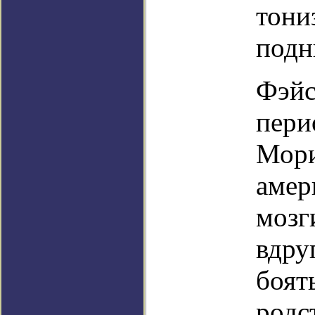
тони
подн
Фэйс
пери
Мори
амер
мозг
вдру
боят
родс