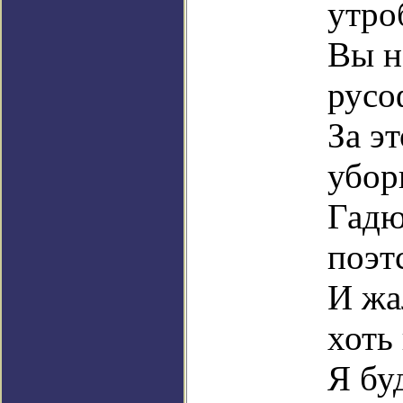
утро
Вы н
русо
За эт
убор
Гадю
поэт
И жа
хоть 
Я бу