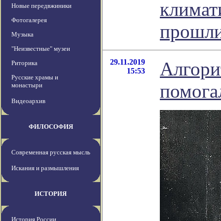
климат
Новые передвжиники
Фотогалерея
прошл
Музыка
"Неизвестные" музеи
29.11.2019
Алгори
Риторика
15:53
Русские храмы и
помога
монастыри
Видеоархив
ФИЛОСОФИЯ
Современная русская мысль
Искания и размышления
ИСТОРИЯ
История России