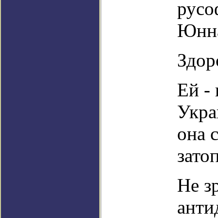
русо
Юнна
Здор
Ей -
Укра
она 
зато
Не з
анти