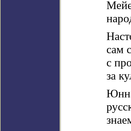
Мейе
наро
Наст
сам с
с пр
за к
Юнна
русс
знае