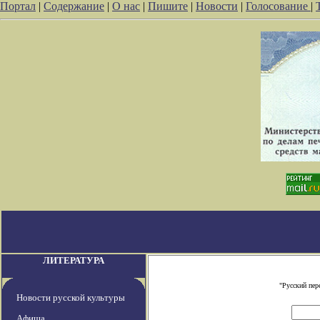
Портал
|
Содержание
|
О нас
|
Пишите
|
Новости
|
Голосование
|
ЛИТЕРАТУРА
"Русский пер
Новости русской культуры
Афиша