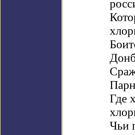
росс
Кото
хлор
Боит
Донб
Сраж
Парн
Где 
хлор
Чьи 