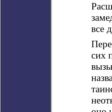
Расш
заме
все 
Пере
сих 
вызы
назв
таин
неот
оно 