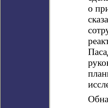
о пр
сказ
сотр
реак
Паса
руко
план
иссл
Обна