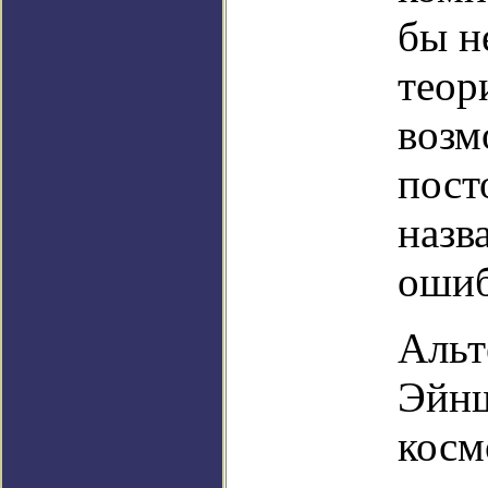
бы н
теор
возм
пост
назв
ошиб
Альт
Эйнш
косм