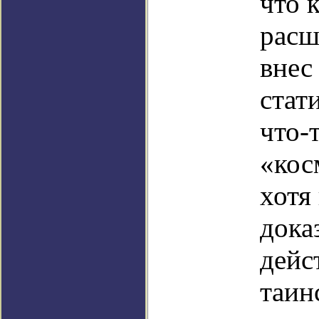
что 
расш
внес
стат
что-т
«кос
хотя
дока
дейс
таин