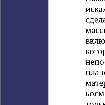
иска
сдел
масс
вклю
кото
непо
план
мате
косм
толь