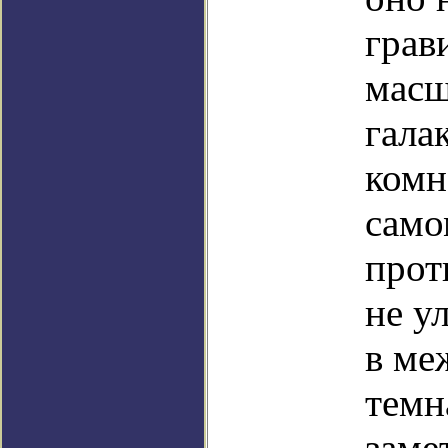
грав
масш
гала
комн
само
прот
не у
в ме
темн
заме