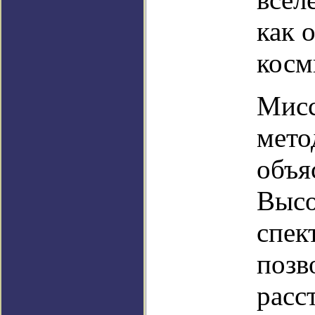
как 
косм
Мисс
мето
объя
Выс
спек
позв
расс