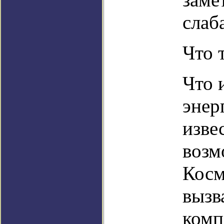
слаб
Что 
Что 
энер
изве
возм
Косм
вызв
комп