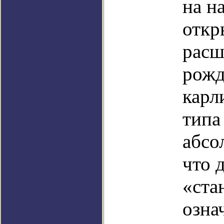
на н
откр
расш
рожд
карл
типа
абсо
что 
«ста
озна