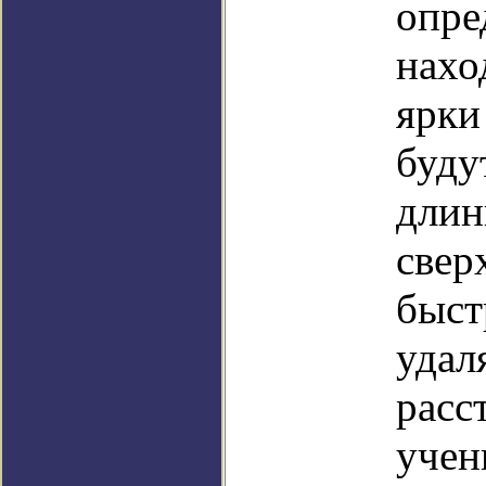
опре
нахо
ярки
буду
длин
свер
быст
удал
расс
учен