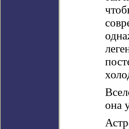
чтоб
совр
одна
леге
пост
холо
Всел
она ​
Астр