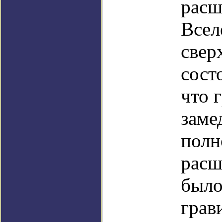
расш
Всел
свер
сост
что 
заме
полн
расш
было
грав