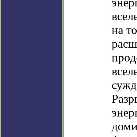
энер
всел
на то
расш
прод
всел
сужд
Разр
энер
доми