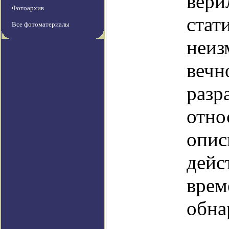
вери
Фотоархив
стат
Все фотоматериалы
неиз
вечн
разр
отно
опис
дейс
врем
обна