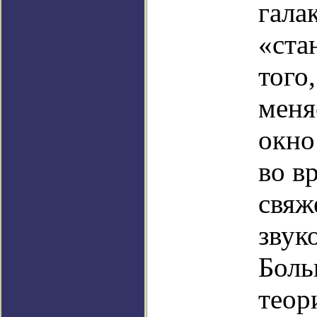
гала
«ста
того
меня
окно
во в
свяж
звук
Боль
теор