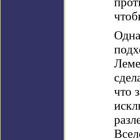
прот
чтоб
Одна
подх
Леме
сдел
что 
искл
разл
Всел