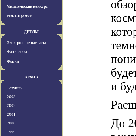
обзо
Читательский конкурс
косм
Илья-Премия
кото
ДЕТЯМ
темн
Электронные пампасы
Фантастика
пони
Форум
буде
АРХИВ
и бу
Текущий
2003
Рас
2002
2001
До 2
2000
1999