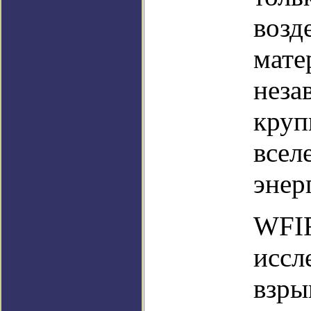
возд
мате
неза
круп
всел
энер
WFIR
иссл
взры