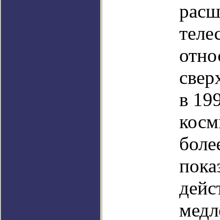
расш
теле
отно
свер
в 19
косм
боле
пока
дейс
медл