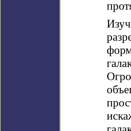
прот
Изуч
разр
форм
гала
Огро
объе
прос
иска
гала