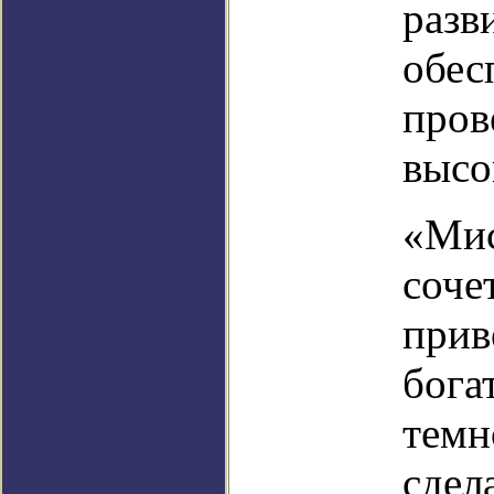
разв
обес
пров
высо
«Мис
соче
прив
бога
темн
сдел