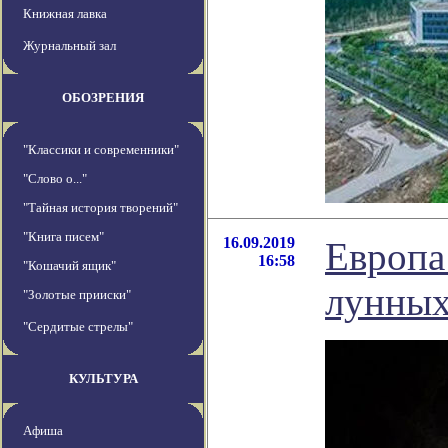
Книжная лавка
Журнальный зал
ОБОЗРЕНИЯ
"Классики и современники"
"Слово о..."
"Тайная история творений"
"Книга писем"
16.09.2019
Европа
16:58
"Кошачий ящик"
лунных
"Золотые прииски"
"Сердитые стрелы"
КУЛЬТУРА
Афиша