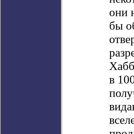
они 
бы о
отве
разр
Хабб
в 10
полу
вида
всел
прод