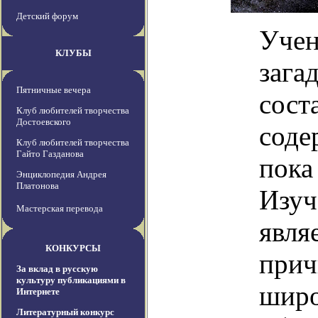
Детский форум
Учен
КЛУБЫ
зага
Пятничные вечера
сост
Клуб любителей творчества
Достоевского
соде
Клуб любителей творчества
Гайто Газданова
пока
Энциклопедия Андрея
Платонова
Изуч
Мастерская перевода
явля
КОНКУРСЫ
прич
За вклад в русскую
культуру публикациями в
широ
Интернете
Литературный конкурс