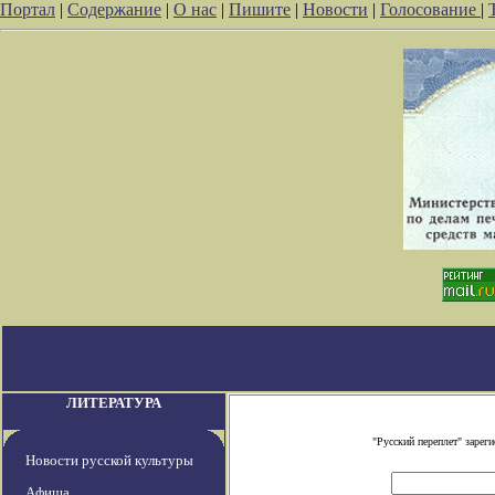
Портал
|
Содержание
|
О нас
|
Пишите
|
Новости
|
Голосование
|
ЛИТЕРАТУРА
"Русский переплет" заре
Новости русской культуры
Афиша