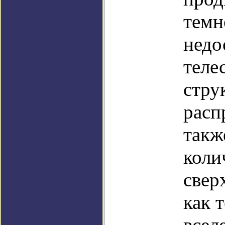
темн
недо
теле
стру
расп
такж
коли
свер
как 
всел