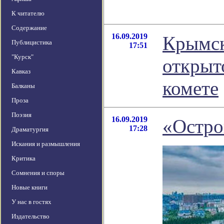
К читателю
Содержание
16.09.2019
Крымск
Публицистика
17:51
"Курск"
открыт
Кавказ
комете
Балканы
Проза
Поэзия
16.09.2019
«Остро
17:28
Драматургия
Искания и размышления
Критика
Сомнения и споры
Новые книги
У нас в гостях
Издательство