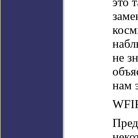
это 
заме
косм
набл
не з
объя
нам 
WFIR
Пред
неко