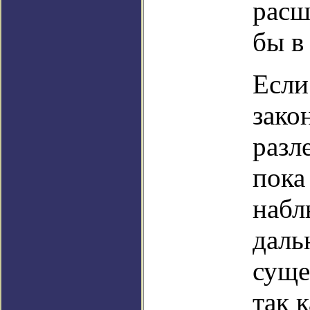
расш
бы в
Если
зако
разл
пока
набл
даль
суще
так 