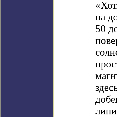
«Хот
на д
50 д
пове
солн
прос
магн
здес
добе
лини