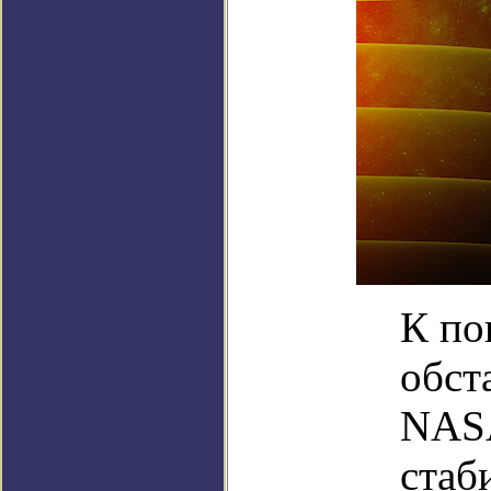
К по
обст
NASA
стаб