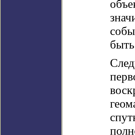
объе
знач
собы
быть
След
перв
воск
геом
спут
полн