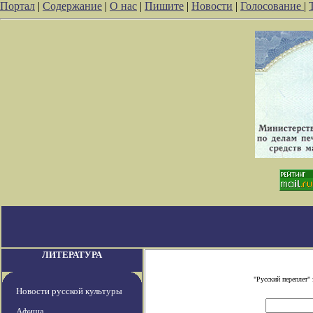
Портал
|
Содержание
|
О нас
|
Пишите
|
Новости
|
Голосование
|
ЛИТЕРАТУРА
"Русский переплет"
Новости русской культуры
Афиша