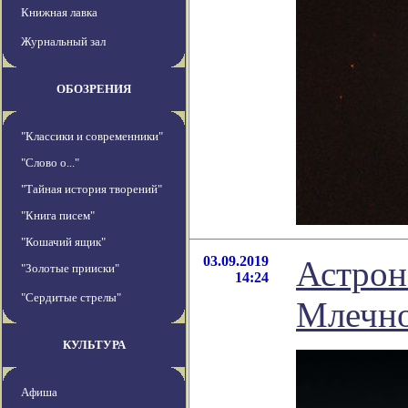
Книжная лавка
Журнальный зал
ОБОЗРЕНИЯ
"Классики и современники"
"Слово о..."
"Тайная история творений"
"Книга писем"
"Кошачий ящик"
03.09.2019
Астрон
"Золотые прииски"
14:24
"Сердитые стрелы"
Млечно
КУЛЬТУРА
Афиша