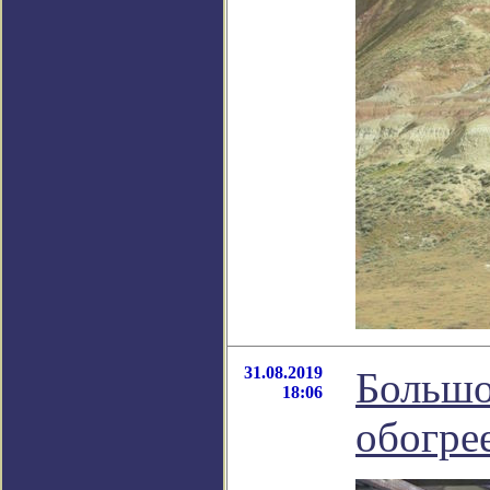
31.08.2019
Большо
18:06
обогре