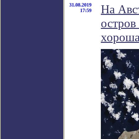
31.08.2019
На Авс
17:59
остров
хороша