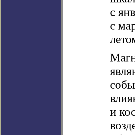
с ян
с ма
лето
Магн
явля
собы
влия
и ко
возд