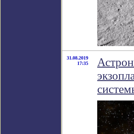
31.08.2019
Астрон
17:35
экзопл
систем