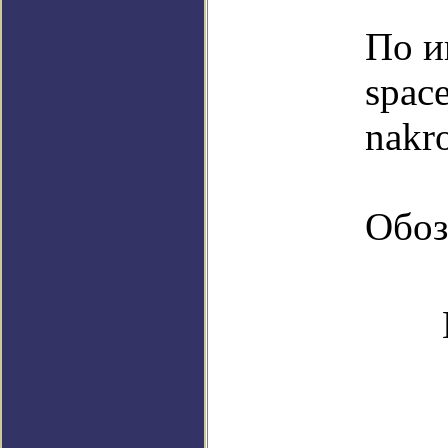
По и
spac
nakr
Обоз