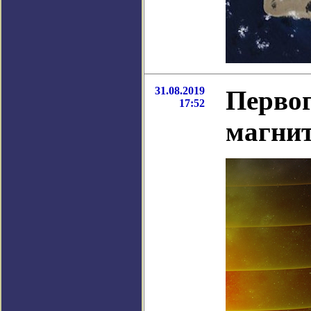
31.08.2019
Первог
17:52
магнит