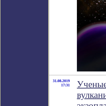
31.08.2019
Ученые
17:31
вулкан
экзопл