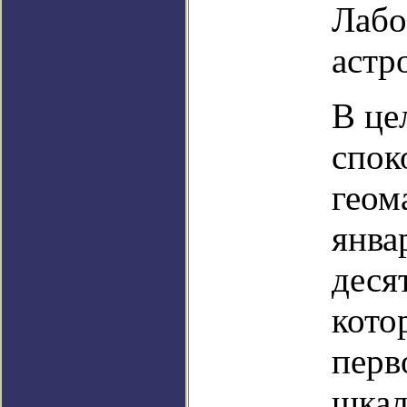
Лабо
астр
В це
спок
геом
янва
деся
кото
перв
шкал