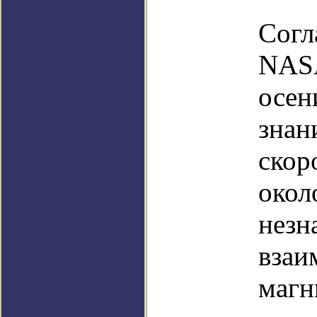
Согл
NASA
осен
знан
скор
окол
незн
взаи
магн