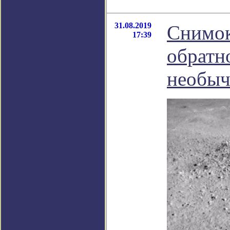
31.08.2019
Снимок
17:39
обратн
необыч