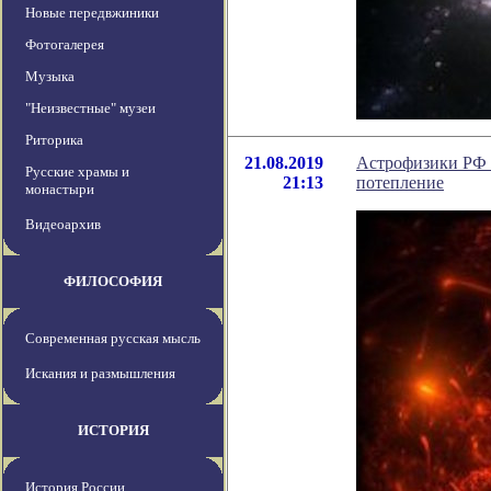
Новые передвжиники
Фотогалерея
Музыка
"Неизвестные" музеи
Риторика
21.08.2019
Астрофизики РФ и
Русские храмы и
21:13
потепление
монастыри
Видеоархив
ФИЛОСОФИЯ
Современная русская мысль
Искания и размышления
ИСТОРИЯ
История России