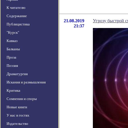
К читателю
Содержание
21.08.2019
Угрозу быстрой 
Публицистика
21:37
"Курск"
Кавказ
Балканы
Проза
Поэзия
Драматургия
Искания и размышления
Критика
Сомнения и споры
Новые книги
У нас в гостях
Издательство