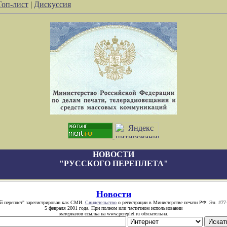
Топ-лист
|
Дискуссия
НОВОСТИ
"РУССКОГО ПЕРЕПЛЕТА"
Новости
й переплет" зарегистрирован как СМИ.
Свидетельство
о регистрации в Министерстве печати РФ: Эл. #77
5 февраля 2001 года. При полном или частичном использовании
материалов ссылка на www.pereplet.ru обязательна.