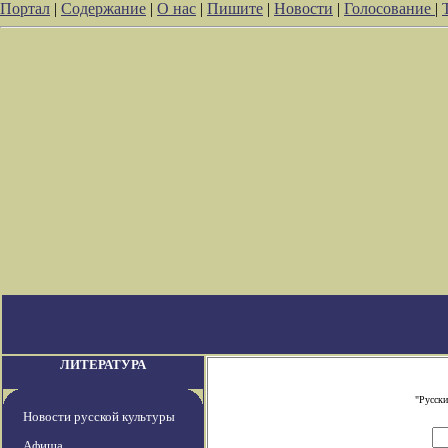
Портал
|
Содержание
|
О нас
|
Пишите
|
Новости
|
Голосование
|
ЛИТЕРАТУРА
"Русски
Новости русской культуры
Афиша