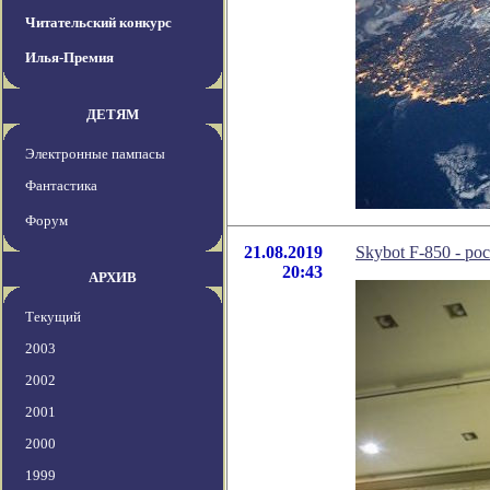
Читательский конкурс
Илья-Премия
ДЕТЯМ
Электронные пампасы
Фантастика
Форум
21.08.2019
Skybot F-850 - р
20:43
АРХИВ
Текущий
2003
2002
2001
2000
1999