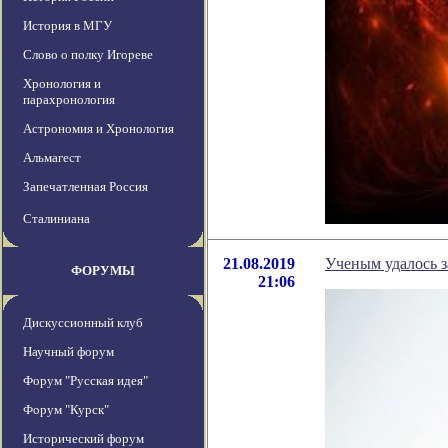
История в МГУ
Слово о полку Игореве
Хронология и
парахронология
Астрономия и Хронология
Альмагест
Запечатленная Россия
Сталиниана
21.08.2019
Ученым удалось з
ФОРУМЫ
21:06
Дискуссионный клуб
Научный форум
Форум "Русская идея"
Форум "Курск"
Исторический форум