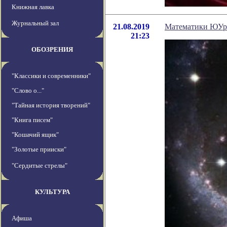
Книжная лавка
Журнальный зал
21.08.2019
Математики ЮУрГ
21:23
ОБОЗРЕНИЯ
"Классики и современники"
"Слово о..."
"Тайная история творений"
"Книга писем"
"Кошачий ящик"
"Золотые прииски"
"Сердитые стрелы"
КУЛЬТУРА
Афиша