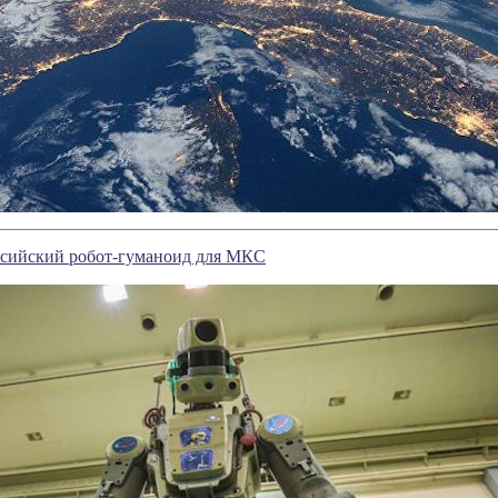
оссийский робот-гуманоид для МКС