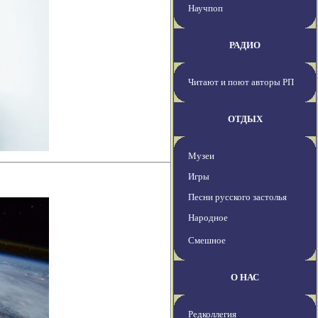
Научпоп
РАДИО
Читают и поют авторы РП
ОТДЫХ
Музеи
Игры
Песни русского застолья
Народное
Смешное
О НАС
Редколлегия