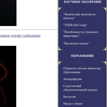
НАУЧНЫЕ ОБОЗРЕНИЯ
"Физические явления на
небесах"
"TERRA & Comp"
"Неизбежность странного
олнца усилят глобальное
микромира"
"Биология и жизнь"
ОБРАЗОВАНИЕ
Открытое письмо министру
образования
Антиреформа
Соросовский
образовательный журнал
Биология
Науки о Земле