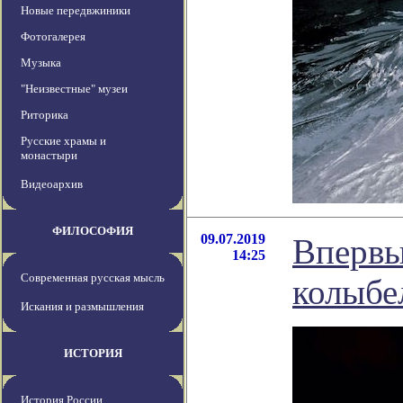
Новые передвжиники
Фотогалерея
Музыка
"Неизвестные" музеи
Риторика
Русские храмы и
монастыри
Видеоархив
ФИЛОСОФИЯ
09.07.2019
Впервы
14:25
Современная русская мысль
колыбе
Искания и размышления
ИСТОРИЯ
История России