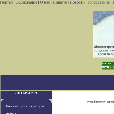
Портал
|
Содержание
|
О нас
|
Пишите
|
Новости
|
Голосование
|
ЛИТЕРАТУРА
"Русский переплет" заре
Новости русской культуры
Афиша