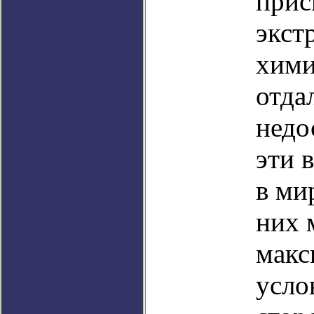
прис
экст
хими
отда
недо
эти 
в ми
них 
макс
усло