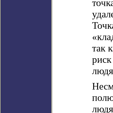
точк
удал
Точк
«кла
так 
риск
людя
Несм
полю
людя