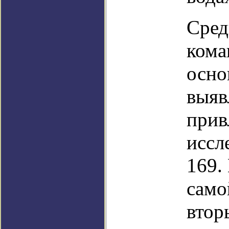
Сред
кома
осно
выяв
прив
иссл
169.
само
втор