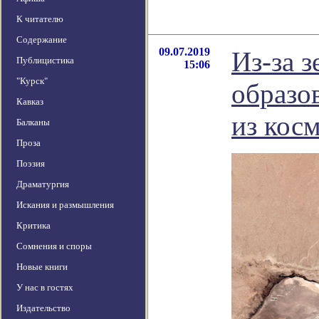
К читателю
Содержание
09.07.2019
Из-за 
Публицистика
15:06
"Курск"
образо
Кавказ
из кос
Балканы
Проза
Поэзия
Драматургия
Искания и размышления
Критика
Сомнения и споры
Новые книги
У нас в гостях
Издательство