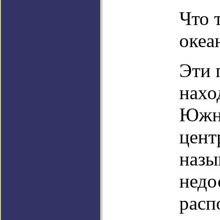
Что 
океа
Эти 
нахо
Южно
цент
назы
недо
расп