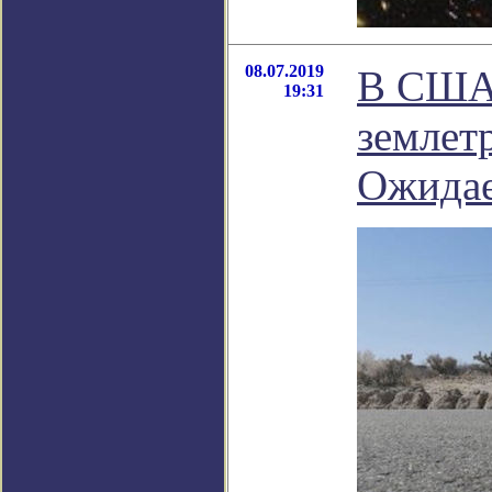
08.07.2019
В США 
19:31
землетр
Ожидае