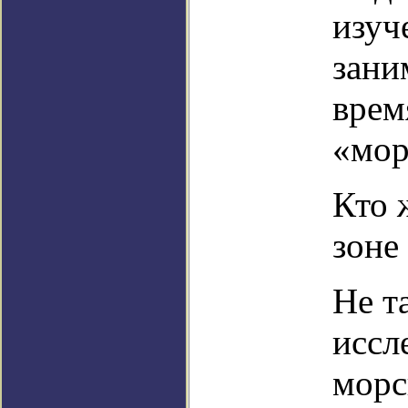
изуч
зани
врем
«мор
Кто 
зоне
Не т
иссл
морс