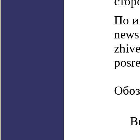
стор
По и
news
zhiv
posr
Обоз
В