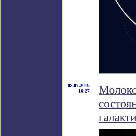
08.07.2019
Молоко
16:27
состоян
галакт