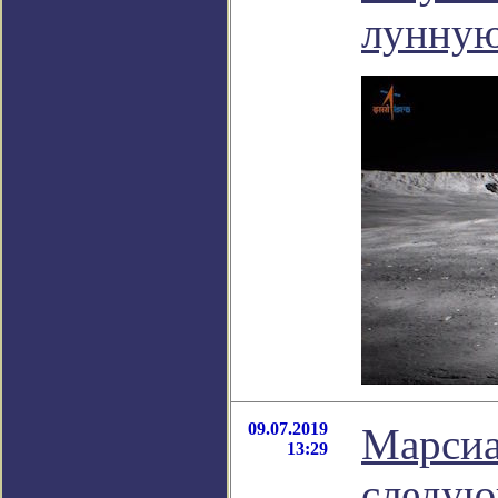
лунну
09.07.2019
Марсиа
13:29
следую