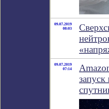
09.07.2019
Сверхс
08:03
нейтро
«напря
09.07.2019
Amazon
07:14
запуск
спутни