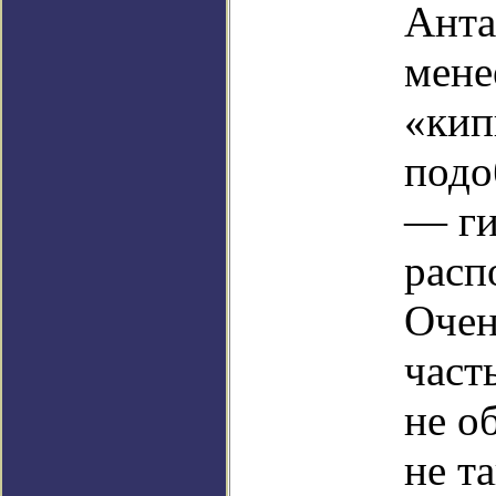
Анта
мене
«кип
подо
— ги
расп
Очен
част
не о
не та