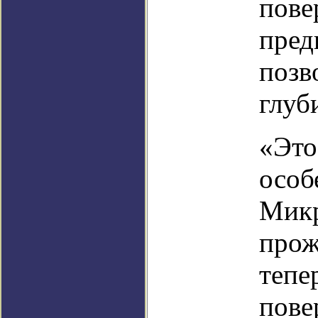
пове
пред
позв
глуб
«Это
особ
Микр
прож
тепе
пове