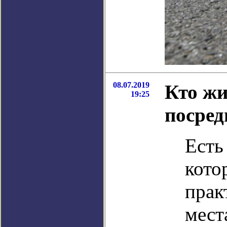
08.07.2019
Кто жи
19:25
посред
Есть
кото
прак
мест