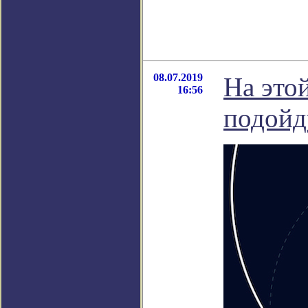
08.07.2019
На этой
16:56
подойд