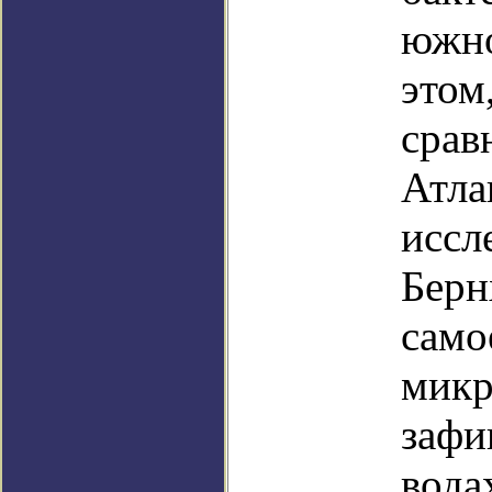
южно
этом
срав
Атла
иссл
Берн
само
микр
зафи
вода