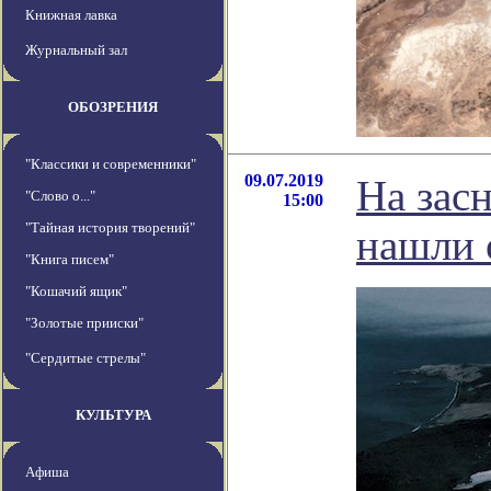
Книжная лавка
Журнальный зал
ОБОЗРЕНИЯ
"Классики и современники"
09.07.2019
На зас
"Слово о..."
15:00
"Тайная история творений"
нашли 
"Книга писем"
"Кошачий ящик"
"Золотые прииски"
"Сердитые стрелы"
КУЛЬТУРА
Афиша