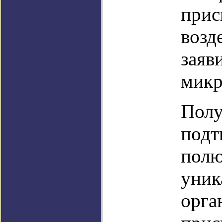
прис
возд
заяв
микр
Полу
подт
полю
уник
орга