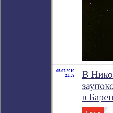
05.07.2019
В Нико
21:59
заупок
в Баре