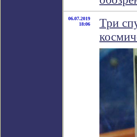
06.07.2019
Три сп
18:06
космич