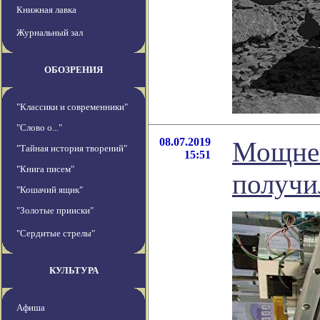
Книжная лавка
Журнальный зал
ОБОЗРЕНИЯ
"Классики и современники"
"Слово о..."
08.07.2019
Мощней
"Тайная история творений"
15:51
"Книга писем"
получи
"Кошачий ящик"
"Золотые прииски"
"Сердитые стрелы"
КУЛЬТУРА
Афиша