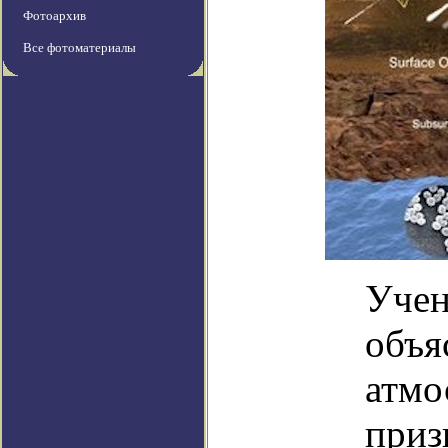
Фотоархив
Все фотоматериалы
Учен
объя
атмо
приз