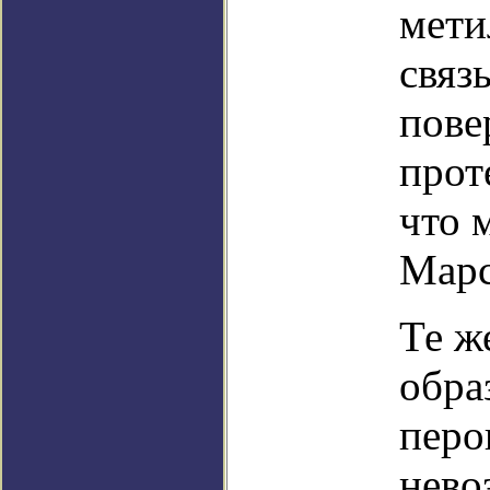
мети
связ
пове
прот
что 
Марс
Те ж
обра
перо
нево