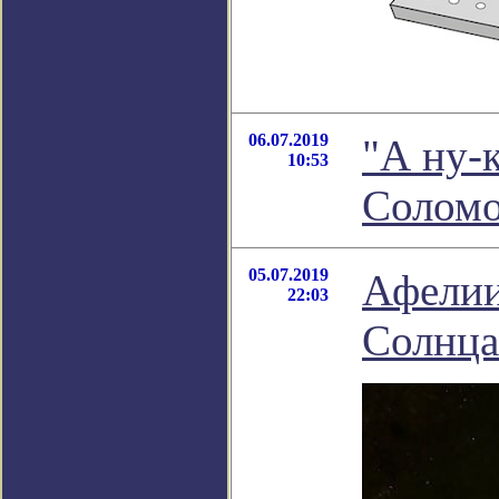
06.07.2019
"А ну-к
10:53
Соломо
05.07.2019
Афелии
22:03
Солнца