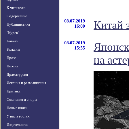
К читателю
Содержание
08.07.2019
Китай 
Публицистика
16:00
"Курск"
Кавказ
08.07.2019
Японск
15:55
Балканы
на аст
Проза
Поэзия
Драматургия
Искания и размышления
Критика
Сомнения и споры
Новые книги
У нас в гостях
Издательство