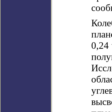
сооб
Коле
план
0,24
полу
Иссл
обла
угле
высв