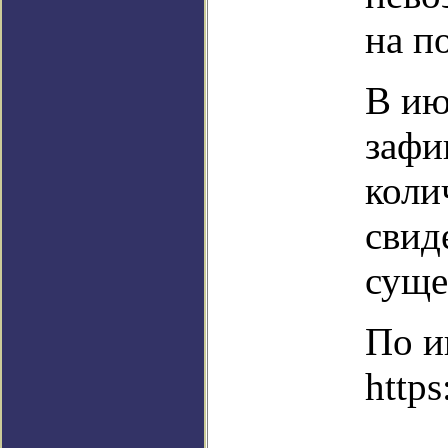
на п
В ию
зафи
коли
свид
суще
По и
https