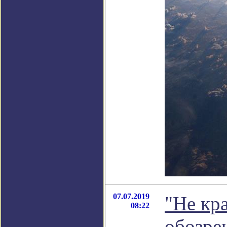
07.07.2019
"Не кр
08:22
обозре