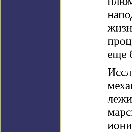
плюм
напо
жизн
проц
еще 
Иссл
меха
лежи
марс
иони