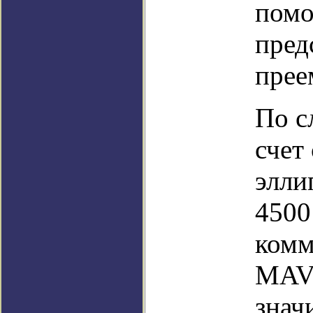
помо
пред
прее
По с
счет
элли
4500
комм
MAVE
знач