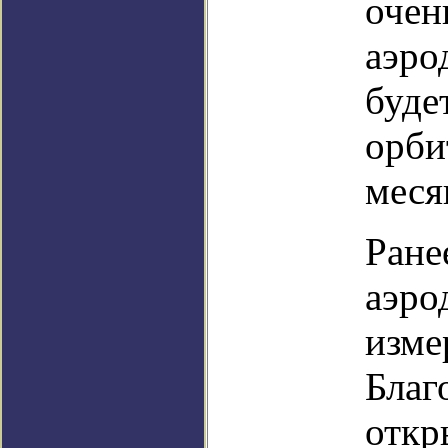
очен
аэро
буде
орби
меся
Ране
аэро
изме
Благ
откр