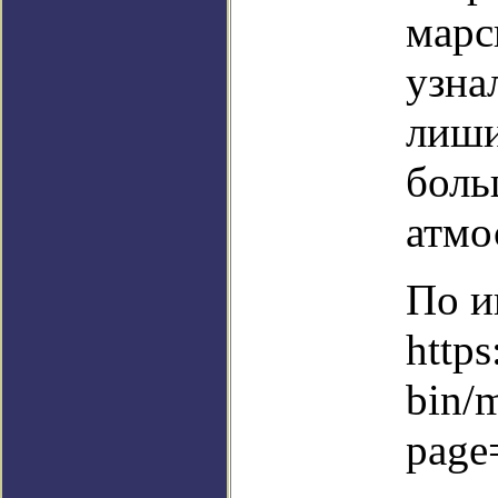
марс
узна
лиши
боль
атмо
По и
https
bin/
page