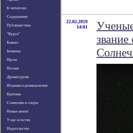
К читателю
Содержание
22.02.2019
Ученые
Публицистика
14:01
"Курск"
звание 
Кавказ
Солнеч
Балканы
Проза
Поэзия
Драматургия
Искания и размышления
Критика
Сомнения и споры
Новые книги
У нас в гостях
Издательство