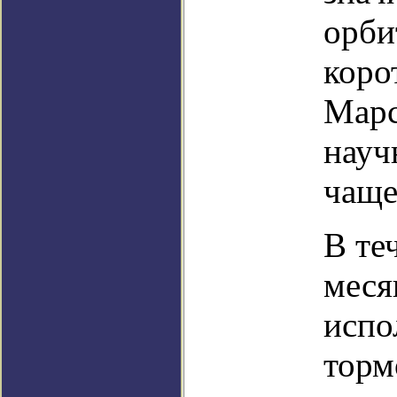
орби
коро
Марс
науч
чаще
В те
меся
испо
торм