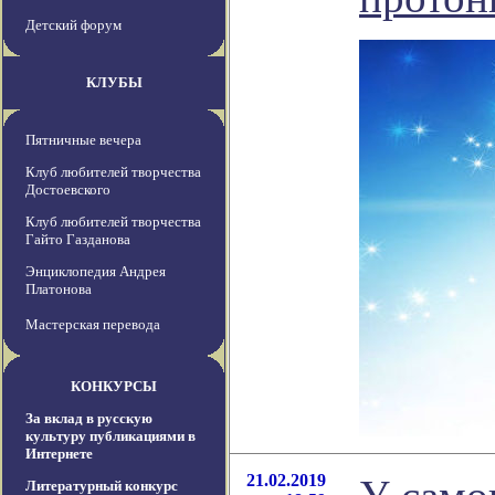
Детский форум
КЛУБЫ
Пятничные вечера
Клуб любителей творчества
Достоевского
Клуб любителей творчества
Гайто Газданова
Энциклопедия Андрея
Платонова
Мастерская перевода
КОНКУРСЫ
За вклад в русскую
культуру публикациями в
Интернете
21.02.2019
Литературный конкурс