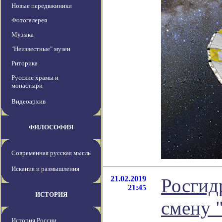
Новые передвжиники
Фотогалерея
Музыка
"Неизвестные" музеи
Риторика
Русские храмы и
монастыри
Видеоархив
ФИЛОСОФИЯ
Современная русская мысль
Искания и размышления
21.02.2019
Росгид
21:45
ИСТОРИЯ
смену 
История России