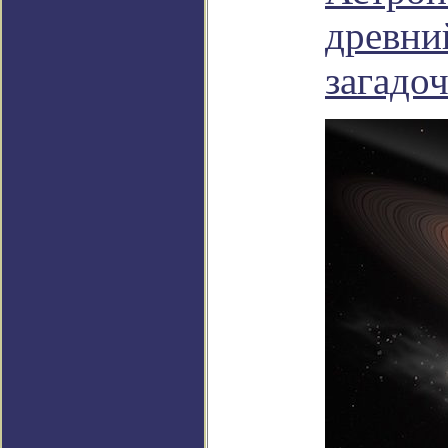
древни
загадо