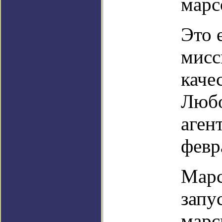
марс
Это 
мисс
каче
Любо
аген
февр
Марс
запу
марс