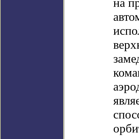
на п
авто
испо
верх
заме
ком
аэро
явля
спос
орби