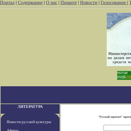
Портал
|
Содержание
|
О нас
|
Пишите
|
Новости
|
Голосование
|
ЛИТЕРАТУРА
"Русский переплет" заре
Новости русской культуры
Афиша