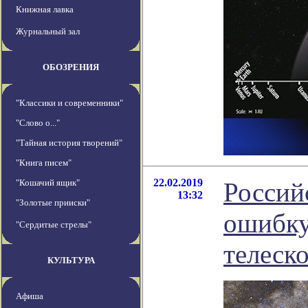
Книжная лавка
Журнальный зал
ОБОЗРЕНИЯ
"Классики и современники"
"Слово о..."
"Тайная история творений"
"Книга писем"
22.02.2019
"Кошачий ящик"
Россий
13:32
"Золотые прииски"
ошибку
"Сердитые стрелы"
телеск
КУЛЬТУРА
Афиша