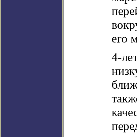
пере
вокр
его 
4-ле
низк
ближ
такж
каче
пере