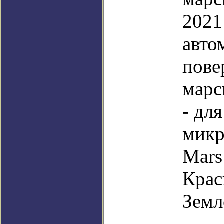
2021
авто
пове
марс
- дл
микр
Mars
Крас
Земл