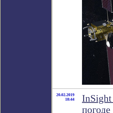
20.02.2019
InSigh
18:44
погоде