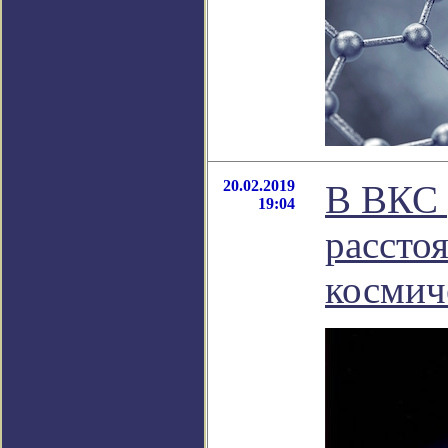
20.02.2019
В ВКС 
19:04
рассто
космич