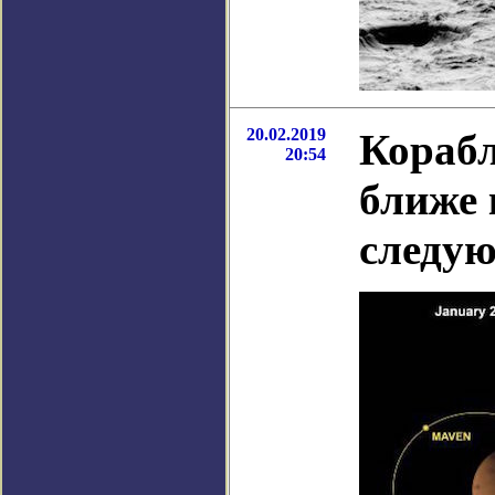
20.02.2019
Корабл
20:54
ближе 
следу