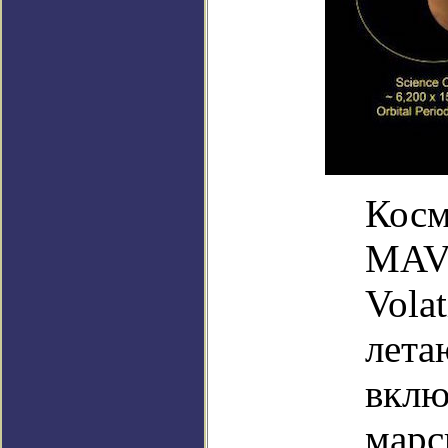
Косм
MAVE
Volat
лета
вклю
марс