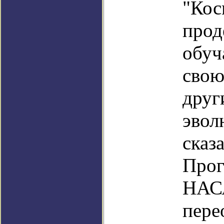
"Кос
прод
обуч
свою
друг
эвол
сказ
Прог
НАСА
пере