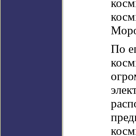
косм
косм
Моро
По е
косм
огро
элек
расп
пред
косм