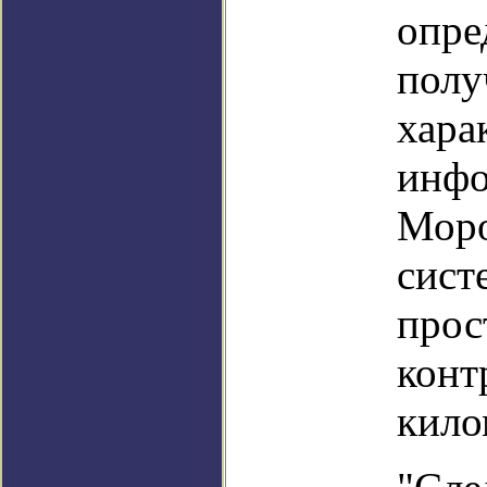
опре
полу
хара
инфо
Моро
сист
прос
конт
кило