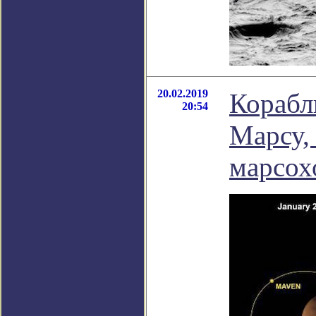
20.02.2019
Корабл
20:54
Марсу,
марсох