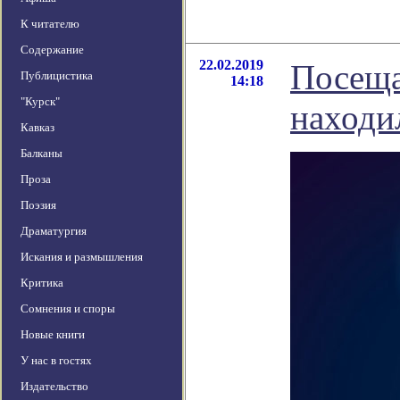
К читателю
Содержание
22.02.2019
Посеща
Публицистика
14:18
"Курск"
находи
Кавказ
Балканы
Проза
Поэзия
Драматургия
Искания и размышления
Критика
Сомнения и споры
Новые книги
У нас в гостях
Издательство