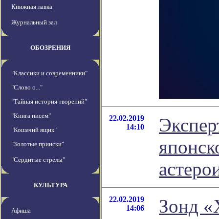
Книжная лавка
Журнальный зал
ОБОЗРЕНИЯ
"Классики и современники"
"Слово о..."
"Тайная история творений"
"Книга писем"
22.02.2019
Экспер
14:10
"Кошачий ящик"
японск
"Золотые прииски"
"Сердитые стрелы"
астеро
КУЛЬТУРА
22.02.2019
Зонд «
14:06
Афиша