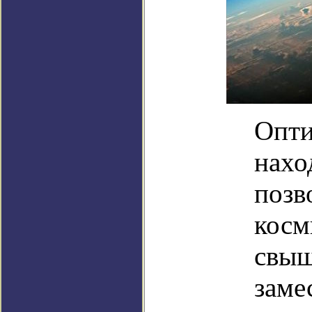
Опти
нахо
позв
косм
свыш
заме