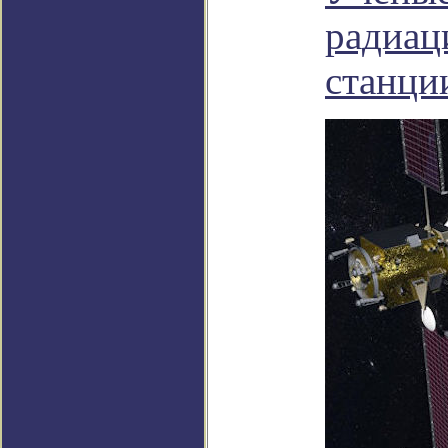
радиац
станци