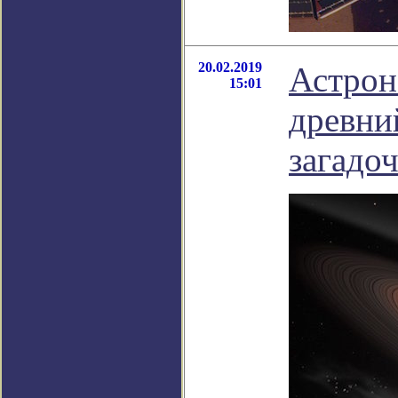
20.02.2019
Астрон
15:01
древни
загадо