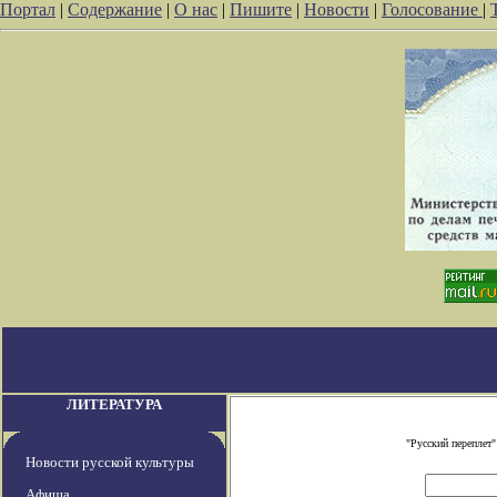
Портал
|
Содержание
|
О нас
|
Пишите
|
Новости
|
Голосование
|
ЛИТЕРАТУРА
"Русский переплет
Новости русской культуры
Афиша