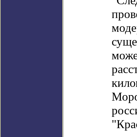
"Сле
пров
моде
суще
може
расс
кило
Моро
росс
"Кра