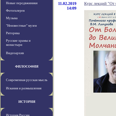
Новые передвжиники
11.02.2019
Курс лекций "От 
14:09
Фотогалерея
Музыка
"Неизвестные" музеи
Риторика
Русские храмы и
монастыри
Видеоархив
ФИЛОСОФИЯ
Современная русская мысль
Искания и размышления
ИСТОРИЯ
История России