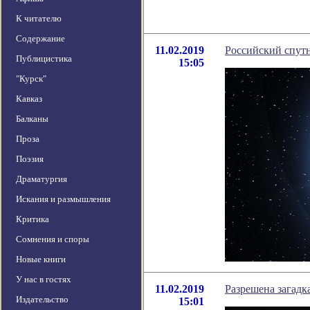
К читателю
Содержание
11.02.2019
Российский спутн
Публицистика
15:05
"Курск"
Кавказ
Балканы
Проза
Поэзия
Драматургия
Искания и размышления
Критика
Сомнения и споры
Новые книги
У нас в гостях
11.02.2019
Разрешена загадк
Издательство
15:01