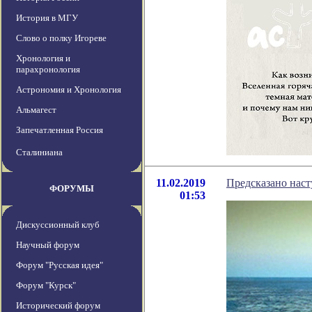
История в МГУ
Слово о полку Игореве
Хронология и
парахронология
Астрономия и Хронология
Альмагест
Запечатленная Россия
Сталиниана
11.02.2019
Предсказано наст
ФОРУМЫ
01:53
Дискуссионный клуб
Научный форум
Форум "Русская идея"
Форум "Курск"
Исторический форум