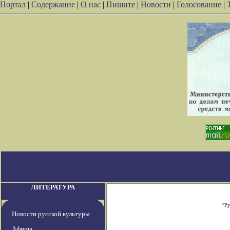
Портал
|
Содержание
|
О нас
|
Пишите
|
Новости
|
Голосование
|
ЛИТЕРАТУРА
"Ру
Новости русской культуры
Афиша