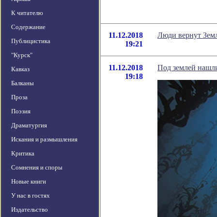
К читателю
Содержание
11.12.2018
Люди вернут Земл
Публицистика
19:21
"Курск"
11.12.2018
Под землей нашл
Кавказ
19:18
Балканы
Проза
Поэзия
Драматургия
Искания и размышления
Критика
Сомнения и споры
Новые книги
У нас в гостях
Издательство