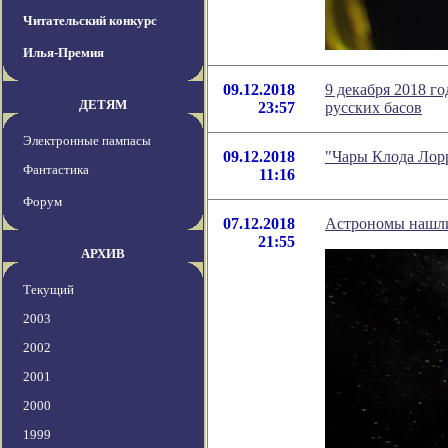
Читательский конкурс
Илья-Премия
09.12.2018
9 декабря 2018 г
ДЕТЯМ
23:57
русских басов
Электронные пампасы
09.12.2018
"Чары Клода Лор
Фантастика
11:16
Форум
07.12.2018
Астрономы нашли 
21:55
АРХИВ
Текущий
2003
2002
2001
2000
1999