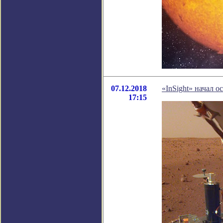
07.12.2018
«InSight» начал 
17:15