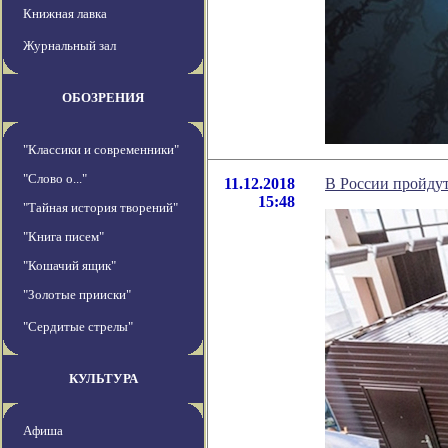
Книжная лавка
Журнальный зал
ОБОЗРЕНИЯ
"Классики и современники"
"Слово о..."
11.12.2018
В России пройдут
15:48
"Тайная история творений"
"Книга писем"
"Кошачий ящик"
"Золотые прииски"
"Сердитые стрелы"
КУЛЬТУРА
Афиша