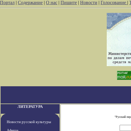
Портал
|
Содержание
|
О нас
|
Пишите
|
Новости
|
Голосование
|
ЛИТЕРАТУРА
"Русский пе
Новости русской культуры
Афиша