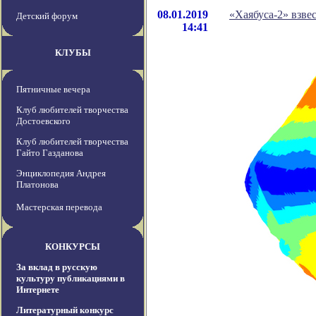
08.01.2019
«Хаябуса-2» взве
Детский форум
14:41
КЛУБЫ
Пятничные вечера
Клуб любителей творчества
Достоевского
Клуб любителей творчества
Гайто Газданова
Энциклопедия Андрея
Платонова
Мастерская перевода
КОНКУРСЫ
За вклад в русскую
культуру публикациями в
Интернете
Литературный конкурс