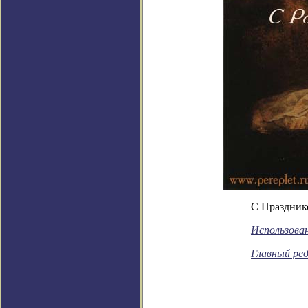
С Праздник
Использова
Главный ре