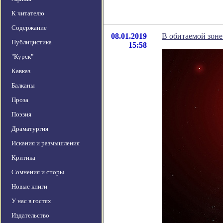
К читателю
Содержание
08.01.2019
В обитаемой зоне
Публицистика
15:58
"Курск"
Кавказ
Балканы
Проза
Поэзия
Драматургия
Искания и размышления
Критика
Сомнения и споры
Новые книги
У нас в гостях
Издательство