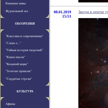
Книжная лавка
Журнальный зал
08.01.2019
Звезда в центре 
15:53
ОБОЗРЕНИЯ
"Классики и современники"
"Слово о..."
"Тайная история творений"
"Книга писем"
"Кошачий ящик"
"Золотые прииски"
"Сердитые стрелы"
КУЛЬТУРА
Афиша