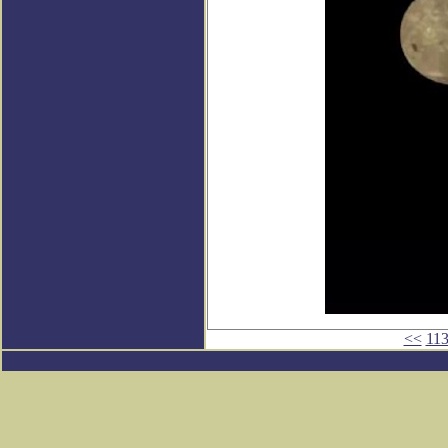
<<
11