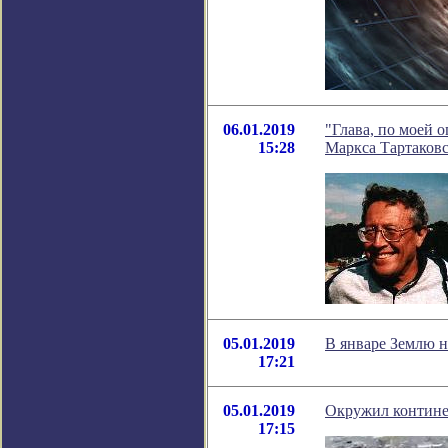
06.01.2019
"Глава, по моей
15:28
Маркса Тартаков
05.01.2019
В январе Землю 
17:21
05.01.2019
Окружил контине
17:15