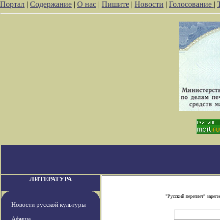
Портал
|
Содержание
|
О нас
|
Пишите
|
Новости
|
Голосование
|
ЛИТЕРАТУРА
"Русский переплет" заре
Новости русской культуры
Афиша