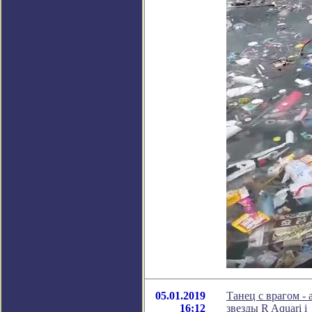
05.01.2019
Танец с врагом -
16:12
звезды R Aquari i