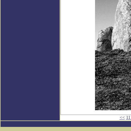
<<
11