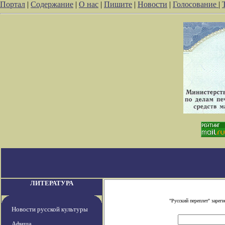
Портал
|
Содержание
|
О нас
|
Пишите
|
Новости
|
Голосование
|
ЛИТЕРАТУРА
"Русский переплет" заре
Новости русской культуры
Афиша