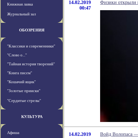
14.02.2019
Физики открыли 
Книжная лавка
00:47
Журнальный зал
ОБОЗРЕНИЯ
"Классики и современники"
"Слово о..."
"Тайная история творений"
"Книга писем"
"Кошачий ящик"
"Золотые прииски"
"Сердитые стрелы"
КУЛЬТУРА
Афиша
14.02.2019
Войд Волопаса —