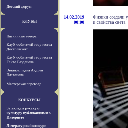
Детский форум
14.02.2019
Физики создали у
КЛУБЫ
00:00
и свойства света
Пятничные вечера
Клуб любителей творчества
Достоевского
Клуб любителей творчества
Гайто Газданова
Энциклопедия Андрея
Платонова
Мастерская перевода
КОНКУРСЫ
За вклад в русскую
культуру публикациями в
Интернете
Литературный конкурс