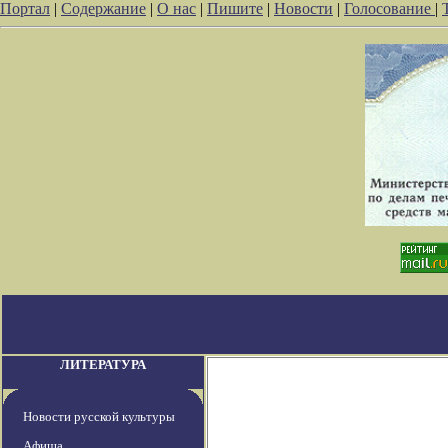
Портал
|
Содержание
|
О нас
|
Пишите
|
Новости
|
Голосование
|
ЛИТЕРАТУРА
Новости русской культуры
Афиша