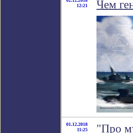
02.12.2018
Чем ген
12:21
01.12.2018
"Про м
11:25