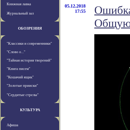
Книжная лавка
05.12.2018
Ошибка
17:55
Журнальный зал
Общую 
ОБОЗРЕНИЯ
"Классики и современники"
"Слово о..."
"Тайная история творений"
"Книга писем"
"Кошачий ящик"
"Золотые прииски"
"Сердитые стрелы"
КУЛЬТУРА
Афиша