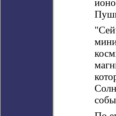
ионо
Пушк
"Сей
мини
косм
магн
кото
Солн
собы
По е