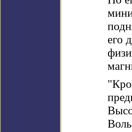
мини
подн
его 
физи
магн
"Кро
пред
Высо
Воль