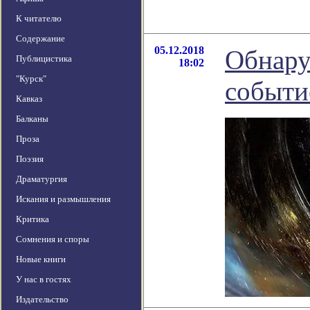
К читателю
Содержание
05.12.2018
Обнару
Публицистика
18:02
"Курск"
событи
Кавказ
Балканы
Проза
Поэзия
Драматургия
Искания и размышления
Критика
Сомнения и споры
Новые книги
У нас в гостях
Издательство