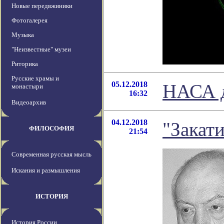
Новые передвжиники
Фотогалерея
Музыка
"Неизвестные" музеи
Риторика
Русские храмы и
05.12.2018
НАСА д
монастыри
16:32
Видеоархив
04.12.2018
"Закат
ФИЛОСОФИЯ
21:54
Современная русская мысль
Искания и размышления
ИСТОРИЯ
История России