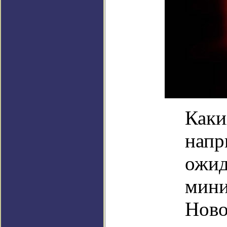
Каки
напр
ожид
мини
Ново