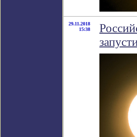
29.11.2018
Россий
15:38
запусти