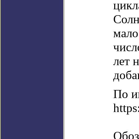
цикл
Солн
мало
числ
лет 
доба
По и
http
Обоз