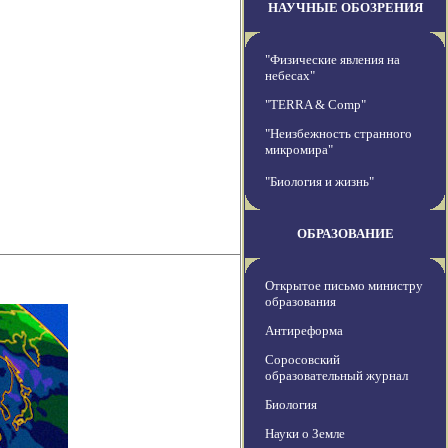
НАУЧНЫЕ ОБОЗРЕНИЯ
"Физические явления на
небесах"
"TERRA & Comp"
"Неизбежность странного
микромира"
"Биология и жизнь"
ОБРАЗОВАНИЕ
Открытое письмо министру
образования
Антиреформа
Соросовский
образовательный журнал
Биология
Науки о Земле