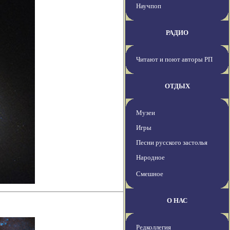
Научпоп
РАДИО
Читают и поют авторы РП
ОТДЫХ
Музеи
Игры
Песни русского застолья
Народное
Смешное
О НАС
Редколлегия