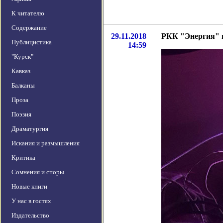
К читателю
Содержание
29.11.2018
РКК "Энергия" п
Публицистика
14:59
"Курск"
Кавказ
Балканы
Проза
Поэзия
Драматургия
Искания и размышления
Критика
Сомнения и споры
Новые книги
У нас в гостях
Издательство