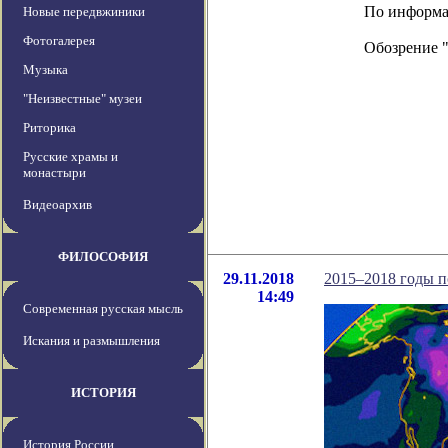
По информаци
Новые передвжиники
Фотогалерея
Обозрение 
Музыка
"Неизвестные" музеи
Риторика
Русские храмы и
монастыри
Видеоархив
ФИЛОСОФИЯ
29.11.2018
2015–2018 годы п
14:49
Современная русская мысль
Искания и размышления
ИСТОРИЯ
История России