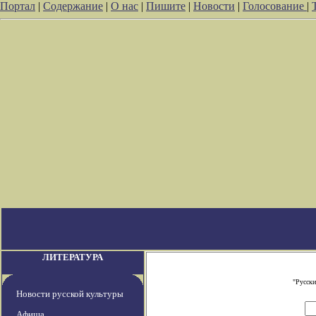
Портал
|
Содержание
|
О нас
|
Пишите
|
Новости
|
Голосование
|
ЛИТЕРАТУРА
"Русски
Новости русской культуры
Афиша