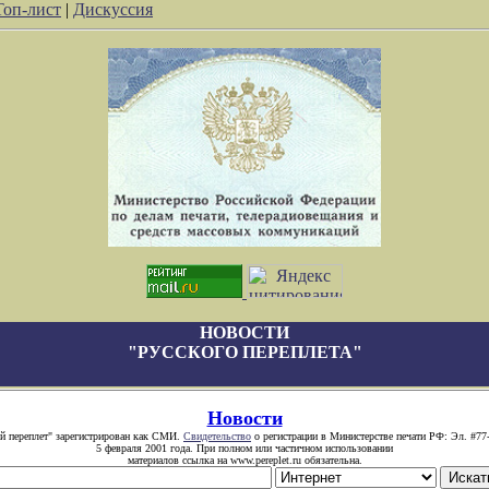
Топ-лист
|
Дискуссия
НОВОСТИ
"РУССКОГО ПЕРЕПЛЕТА"
Новости
й переплет" зарегистрирован как СМИ.
Свидетельство
о регистрации в Министерстве печати РФ: Эл. #77
5 февраля 2001 года. При полном или частичном использовании
материалов ссылка на www.pereplet.ru обязательна.