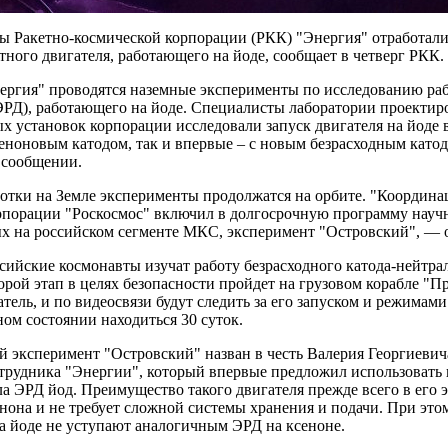
 Ракетно-космической корпорации (РКК) "Энергия" отработали 
тного двигателя, работающего на йоде, сообщает в четверг РКК.
ергия" проводятся наземные эксперименты по исследованию раб
ЭРД), работающего на йоде. Специалисты лаборатории проекти
х установок корпорации исследовали запуск двигателя на йоде 
еноновым катодом, так и впервые – с новым безрасходным като
 сообщении.
ботки на Земле эксперименты продолжатся на орбите. "Координ
орпорации "Роскосмос" включил в долгосрочную программу науч
х на российском сегменте МКС, эксперимент "Островский", — 
сийские космонавты изучат работу безрасходного катода-нейтрал
орой этап в целях безопасности пройдет на грузовом корабле "Пр
тель, и по видеосвязи будут следить за его запуском и режимами
ом состоянии находиться 30 суток.
 эксперимент "Островский" назван в честь Валерия Георгиевич
трудника "Энергии", который впервые предложил использовать в
ла ЭРД йод. Преимущество такого двигателя прежде всего в его
нона и не требует сложной системы хранения и подачи. При эт
а йоде не уступают аналогичным ЭРД на ксеноне.