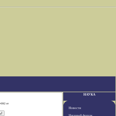
НАУКА
-4362 от
Новости
Научный форум