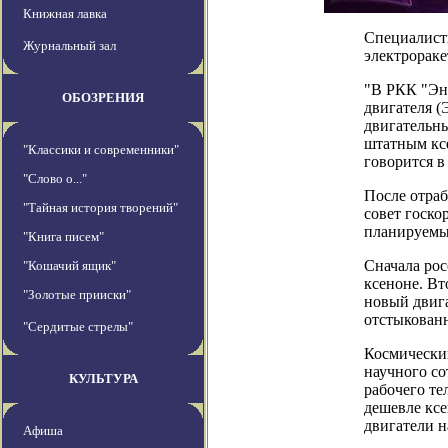
Книжная лавка
Специалисты
Журнальный зал
электрораке
"В РКК "Эн
ОБОЗРЕНИЯ
двигателя (
двигательны
штатным кс
"Классики и современники"
говорится в
"Слово о..."
После отра
"Тайная история творений"
совет госк
планируемы
"Книга писем"
Сначала рос
"Кошачий ящик"
ксеноне. Вт
"Золотые прииски"
новый двига
отстыкованн
"Сердитые стрелы"
Космический
научного со
КУЛЬТУРА
рабочего те
дешевле ксе
двигатели н
Афиша