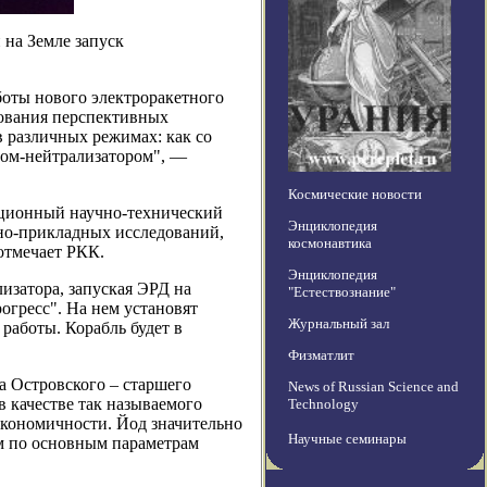
на Земле запуск
оты нового электроракетного
рования перспективных
в различных режимах: как со
дом-нейтрализатором", —
Космические новости
ационный научно-технический
Энциклопедия
но-прикладных исследований,
космонавтика
отмечает РКК.
Энциклопедия
изатора, запуская ЭРД на
"Естествознание"
огресс". На нем установят
Журнальный зал
 работы. Корабль будет в
Физматлит
а Островского – старшего
News of Russian Science and
 качестве так называемого
Technology
 экономичности. Йод значительно
Научные семинары
ом по основным параметрам