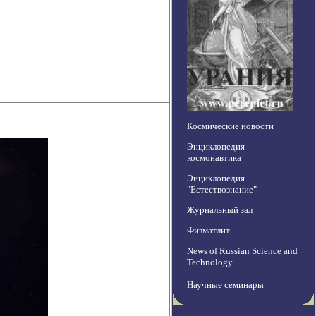
Космические новости
Энциклопедия
космонавтика
Энциклопедия
"Естествознание"
Журнальный зал
Физматлит
News of Russian Science and
Technology
Научные семинары