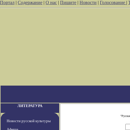
Портал
|
Содержание
|
О нас
|
Пишите
|
Новости
|
Голосование
|
ЛИТЕРАТУРА
"Русски
Новости русской культуры
Афиша