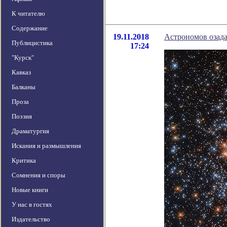
К читателю
Содержание
19.11.2018
Астрономов озад
Публицистика
17:24
"Курск"
Кавказ
Балканы
Проза
Поэзия
Драматургия
Искания и размышления
Критика
Сомнения и споры
Новые книги
У нас в гостях
Издательство