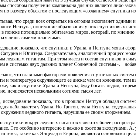
м способом получения компаньона для них является либо захва
м по размеру объектом с последующим «созданием» спутника и
тывая, что среди всех открытых на сегодня экзопланет одними 
алоги Нептуна, понимание образования у них спутниковых сист
 в поиске потенциально обитаемых миров, который, по мнению 
ться лишь самими планетами.
дование показало, что спутники и Урана, и Нептуна могли сфо
у Сатурна и Юпитера. Следовательно, аналогичный процесс мож
м ледяным гигантам. При этом масса и состав спутников в симу
м в системах двух дальних планет Солнечной системы», – доб
ечают, что главными факторами появления спутниковых систем
ты и температура окружающего ее диска: чем он холоднее, тем 
кже, как и спутники Урана и Нептуна, буду богаты льдом, а время
е, исчисляется несколькими сотнями тысяч лет.
, исследование показало, что в прошлом Нептун обладал систем
годня наблюдается у Урана. Но Тритон, луна Нептуна, содержащая
 окружения ледяного гиганта, нарушила ее своим вторжением.
о спутники вокруг ледяных гигантов являются более распростр
анее. Это особенно интересно и важно в охоте за экзолунами. А,
истемы, такие как Энцелад и Европа, являются основными целя