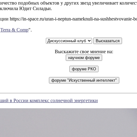
ичество подобных объектов у других звезд увеличивает количе
заключила Юдит Силадьи.
и https://in-space.ru/uran-i-neptun-nameknuli-na-sushhestvovanie-bo
"
Terra & Comp
".
Выскажите свое мнение на:
ший в России комплекс солнечной энергетики