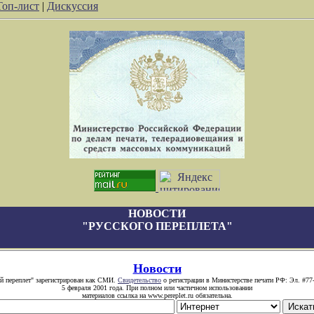
Топ-лист
|
Дискуссия
НОВОСТИ
"РУССКОГО ПЕРЕПЛЕТА"
Новости
й переплет" зарегистрирован как СМИ.
Свидетельство
о регистрации в Министерстве печати РФ: Эл. #77
5 февраля 2001 года. При полном или частичном использовании
материалов ссылка на www.pereplet.ru обязательна.