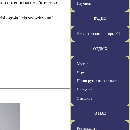
ство потенциально обитаемых
Научпоп
lshogo-kolichestva-ekzolun/
РАДИО
Читают и поют авторы РП
ОТДЫХ
Музеи
Игры
Песни русского застолья
Народное
Смешное
О НАС
Редколлегия