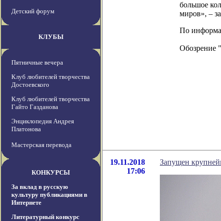
большое кол
Детский форум
миров», – 
По информаци
КЛУБЫ
Обозрение 
Пятничные вечера
Клуб любителей творчества
Достоевского
Клуб любителей творчества
Гайто Газданова
Энциклопедия Андрея
Платонова
Мастерская перевода
19.11.2018
Запущен крупней
17:06
КОНКУРСЫ
За вклад в русскую
культуру публикациями в
Интернете
Литературный конкурс