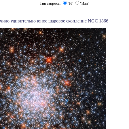
Тип запроса:
"И"
"Или"
ачило удивительно юное шаровое скопление NGC 1866