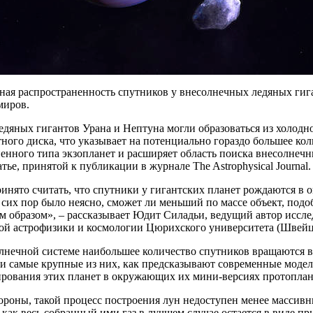
ая распространенность спутников у внесолнечных ледяных гига
миров.
дяных гигантов Урана и Нептуна могли образоваться из холодно
ного диска, что указывает на потенциально гораздо большее кол
енного типа экзопланет и расширяет область поиска внесолнеч
атье, принятой к публикации в журнале The Astrophysical Journal.
инято считать, что спутники у гигантских планет рождаются в 
 сих пор было неясно, сможет ли меньший по массе объект, под
 образом», – рассказывает Юдит Силадьи, ведущий автор иссле
кой астрофизики и космологии Цюрихского университета (Швейц
лнечной системе наибольшее количество спутников вращаются в
и самые крупные из них, как предсказывают современные модел
ирования этих планет в окружающих их мини-версиях протоплан
ороны, такой процесс построения лун недоступен менее массивн
к как весь собранный ими газ в лучшем случае остается в виде 