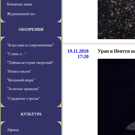
Книжная лавка
Журнальный зал
ОБОЗРЕНИЯ
"Классики и современники"
19.11.2018
Уран и Нептун н
"Слово о..."
17:20
"Тайная история творений"
"Книга писем"
"Кошачий ящик"
"Золотые прииски"
"Сердитые стрелы"
КУЛЬТУРА
Афиша