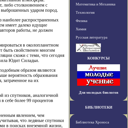
Математика и Механика
т, либо столкновением с
з выброшенных ударом пород.
Технология
из наиболее распространенных
Физика
ем имеет далеко идущие
Химия
авторов работы, не должен
Русская литература
рмироваться в околопланетном
ет быть свойственен многим
ляции схожи с теми, что сегодня
КОНКУРСЫ
авила Юдит Силадьи.
 подобным образом являются
выше вероятность образования
, затраченное на их
Для молодых биологов
ой из спутников, аналогичной
 в себе более 99 процентов
БИБЛИОТЕКИ
аненным явлением, чем
 учитывая, что ледяные спутники
Библиотека Хроноса
ми в поисках внеземной жизни,