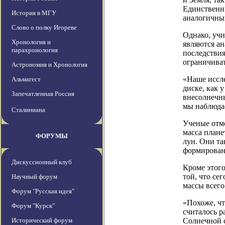
Единственны
История в МГУ
аналогичны
Слово о полку Игореве
Однако, учи
Хронология и
являются ан
парахронология
последствия
ограничива
Астрономия и Хронология
«Наше иссле
Альмагест
диске, как 
Запечатленная Россия
внесолнечны
мы наблюдае
Сталиниана
Ученые отм
масса плане
ФОРУМЫ
лун. Они та
формировани
Дискуссионный клуб
Кроме этого
той, что се
Научный форум
массы всего
Форум "Русская идея"
«Похоже, чт
Форум "Курск"
считалось р
Исторический форум
Солнечной с