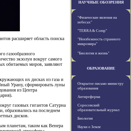
НАУЧНЫЕ ОБОЗРЕНИЯ
"Физические явления на
небесах"
"TERRA & Comp"
нтов расширяет область поиска
"Неизбежность странного
микромира"
"Биология и жизнь"
го газообразного
ичество экзолун вокруг самого
ных обитаемых миров, заявляют
ОБРАЗОВАНИЕ
окружающих их дисках из газа и
Открытое письмо министру
обный Урану, сформировать луны
образования
дования из Центра
ария).
Антиреформа
округ газовых гигантов Сатурна
Соросовский
образовательный журнал
и, образовались на последнем
етных дисков.
Биология
ым планетам, таким как Венера
Науки о Земле
примитивной атмосферы.