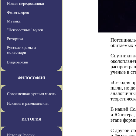
Новые передвжиники
Фотогалерея
Музыка
"Неизвестные" музеи
Риторика
Потенциальн
обитаемых 
Русские храмы и
монастыри
Спутники ле
околопланет
Видеоархив
распростран
ученые в ст
ФИЛОСОФИЯ
«Сегодня пр
пыли, но до
аналогичным
Современная русская мысль
теоретичес
Искания и размышления
В нашей Со
и Юпитера, 
ИСТОРИЯ
этапе форм
С другой ст
История России
и Земля, та