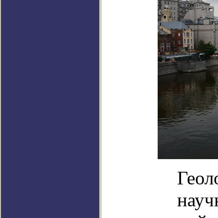
Геол
науч