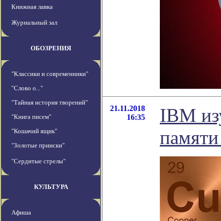
Книжная лавка
Журнальный зал
ОБОЗРЕНИЯ
"Классики и современники"
"Слово о..."
"Тайная история творений"
21.11.2018
IBM из
"Книга писем"
16:35
памяти
"Кошачий ящик"
"Золотые прииски"
"Сердитые стрелы"
КУЛЬТУРА
Афиша