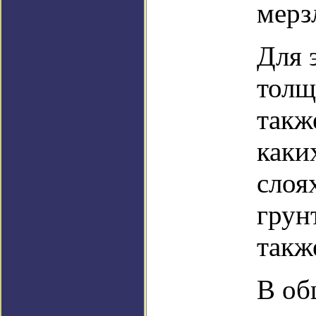
мерз
Для 
толщ
такж
каки
слоя
грун
такж
В об