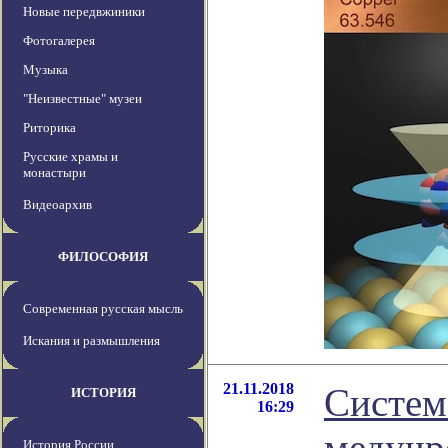
Новые передвжиники
Фотогалерея
Музыка
"Неизвестные" музеи
Риторика
Русские храмы и
монастыри
Видеоархив
ФИЛОСОФИЯ
Современная русская мысль
Искания и размышления
21.11.2018
Систем
ИСТОРИЯ
16:29
медучр
История России