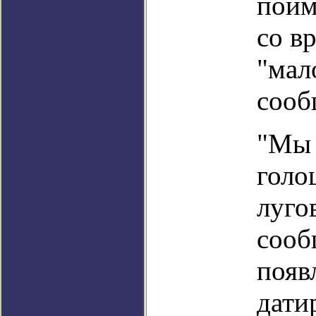
пойм
со в
"мал
сооб
"Мы 
голо
луго
сооб
появ
дати