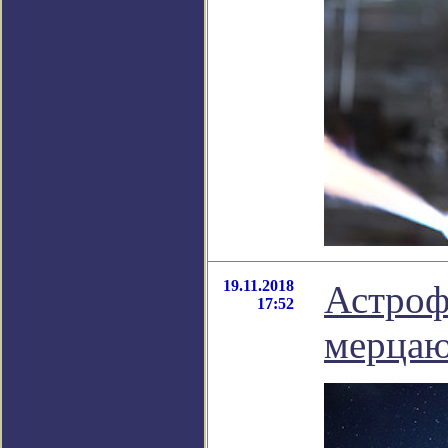
19.11.2018
Астроф
17:52
мерцаю