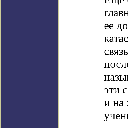
глав
ее д
ката
связ
посл
назы
эти 
и на
учен