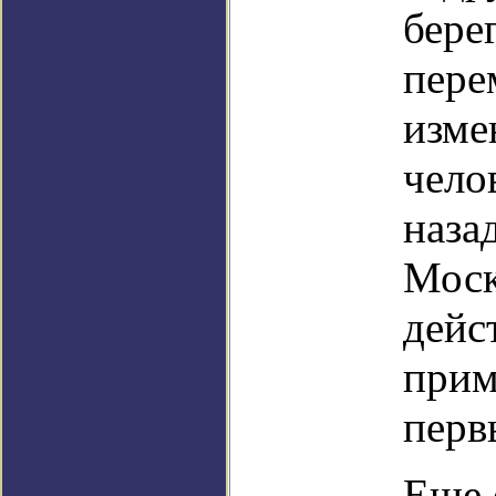
бере
пере
изме
чело
наза
Моск
дейс
прим
перв
Еще 