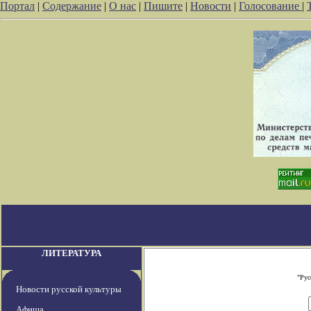
Портал
|
Содержание
|
О нас
|
Пишите
|
Новости
|
Голосование
|
ЛИТЕРАТУРА
"Рус
Новости русской культуры
Афиша