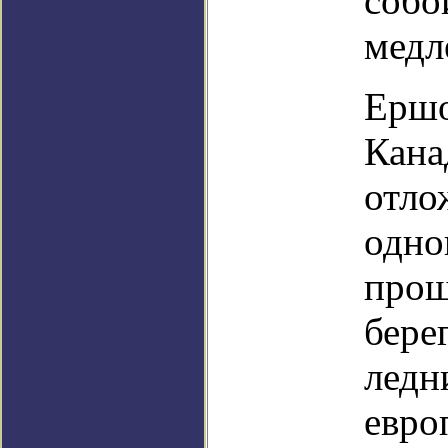
собо
медл
Ершо
Кана
отло
одно
прош
бере
ледн
евро