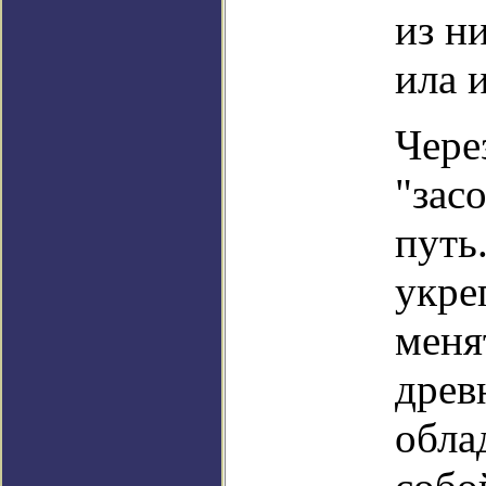
из н
ила 
Чере
"зас
путь
укре
менят
древ
обла