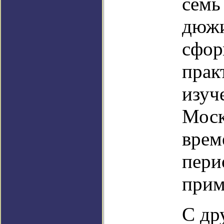
семь
дюжи
сфор
прак
изуч
Моск
врем
пери
прим
С др