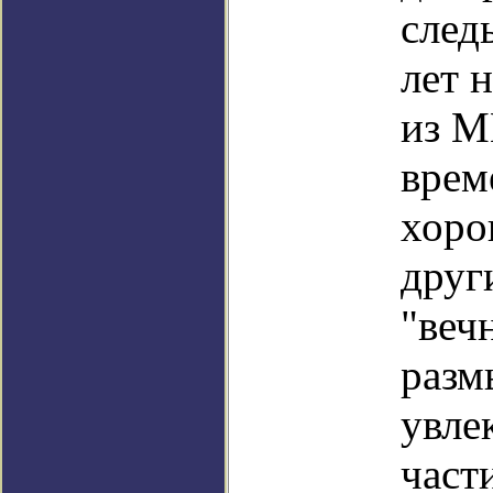
след
лет 
из М
врем
хоро
друг
"веч
разм
увле
част