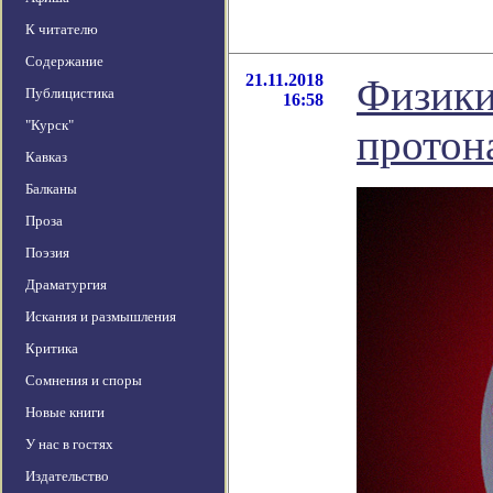
К читателю
Содержание
21.11.2018
Физики
Публицистика
16:58
"Курск"
протон
Кавказ
Балканы
Проза
Поэзия
Драматургия
Искания и размышления
Критика
Сомнения и споры
Новые книги
У нас в гостях
Издательство