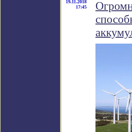
19.11.2018
Огромн
17:45
способ
аккуму