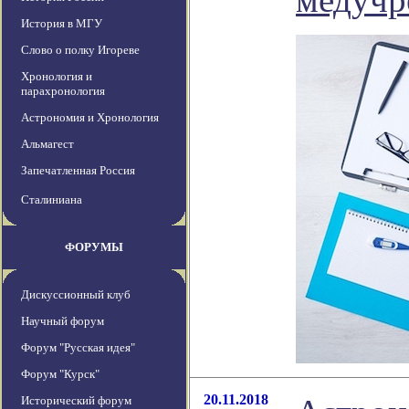
История в МГУ
Слово о полку Игореве
Хронология и
парахронология
Астрономия и Хронология
Альмагест
Запечатленная Россия
Сталиниана
ФОРУМЫ
Дискуссионный клуб
Научный форум
Форум "Русская идея"
Форум "Курск"
20.11.2018
Исторический форум