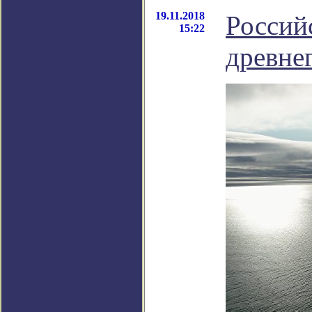
19.11.2018
Россий
15:22
древне