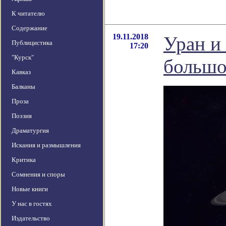
К читателю
Содержание
19.11.2018
Уран и
Публицистика
17:20
"Курск"
большо
Кавказ
Балканы
Проза
Поэзия
Драматургия
Искания и размышления
Критика
Сомнения и споры
Новые книги
У нас в гостях
Издательство