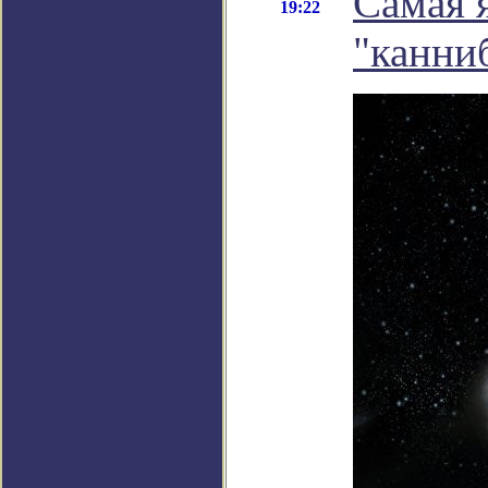
Самая 
19:22
"канни