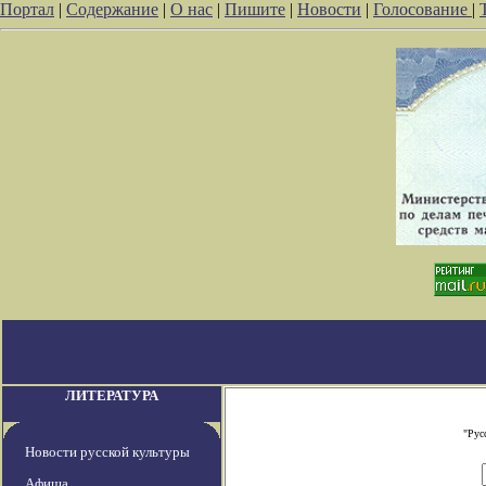
Портал
|
Содержание
|
О нас
|
Пишите
|
Новости
|
Голосование
|
ЛИТЕРАТУРА
"Рус
Новости русской культуры
Афиша