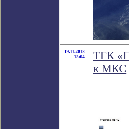
19.11.2018
ТГК «П
15:04
к МКС