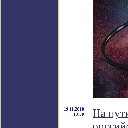
19.11.2018
На пут
13:39
россий