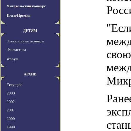
Читательский конкурс
Росс
Илья-Премия
"Есл
ДЕТЯМ
межд
Электронные пампасы
Фантастика
свою
Форум
межд
АРХИВ
Микр
Текущий
2003
Ране
2002
эксп
2001
2000
стан
1999