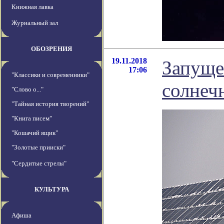
Книжная лавка
Журнальный зал
ОБОЗРЕНИЯ
19.11.2018
Запуще
17:06
"Классики и современники"
солнеч
"Слово о..."
"Тайная история творений"
"Книга писем"
"Кошачий ящик"
"Золотые прииски"
"Сердитые стрелы"
КУЛЬТУРА
Афиша