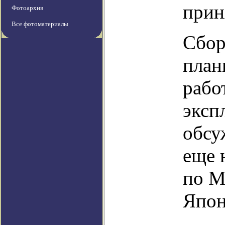
прин
Фотоархив
Все фотоматериалы
Сбор
план
рабо
эксп
обсу
еще 
по М
Япон