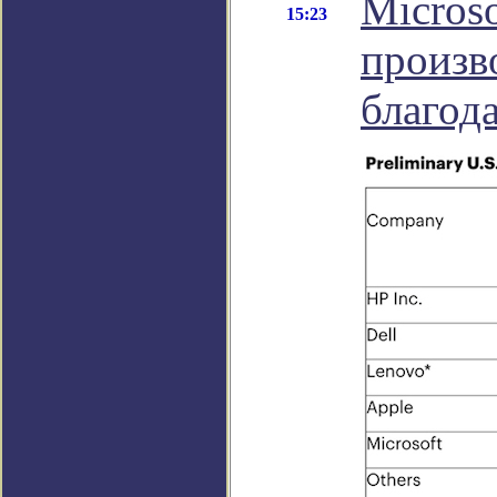
Micros
15:23
произв
благода