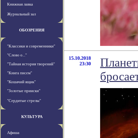
Книжная лавка
Журнальный зал
ОБОЗРЕНИЯ
"Классики и современники"
"Слово о..."
15.10.2018
Планет
23:30
"Тайная история творений"
бросае
"Книга писем"
"Кошачий ящик"
"Золотые прииски"
"Сердитые стрелы"
КУЛЬТУРА
Афиша