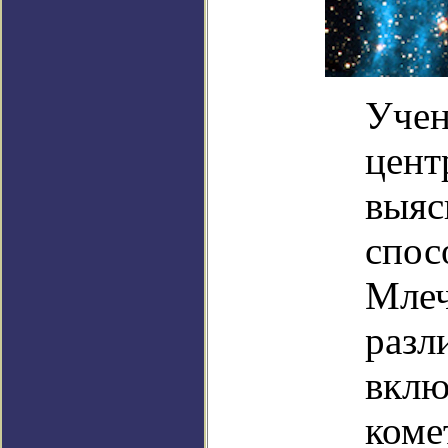
Учен
цент
выяс
спос
Млеч
разл
вклю
коме