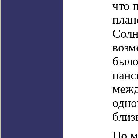
что 
план
Солн
возм
было
панс
межд
одно
близ
По м