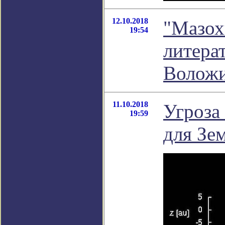
12.10.2018
"Мазох
19:54
литера
Волож
11.10.2018
Угроза
19:59
для Зе