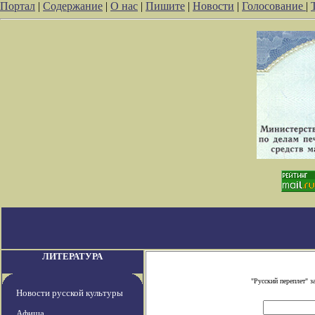
Портал
|
Содержание
|
О нас
|
Пишите
|
Новости
|
Голосование
|
ЛИТЕРАТУРА
"Русский переплет" 
Новости русской культуры
Афиша