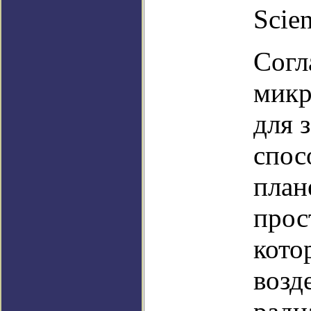
Scien
Согл
микр
для 
спос
план
прос
кото
возд