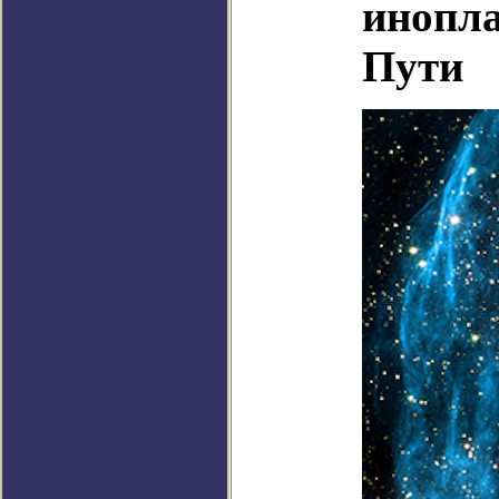
инопла
Пути