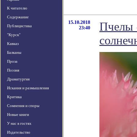
К читателю
Содержание
15.10.2018
Пчелы 
Публицистика
23:40
"Курск"
солнеч
Кавказ
Балканы
Проза
Поэзия
Драматургия
Искания и размышления
Критика
Сомнения и споры
Новые книги
У нас в гостях
Издательство