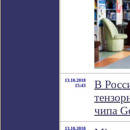
13.10.2018
В Росс
15:43
тензор
чипа G
13.10.2018