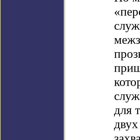
«пер
служ
межз
проз
приш
кото
служ
для 
двух
захв