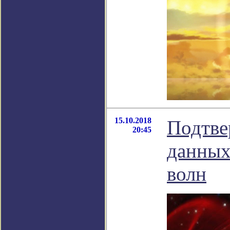
15.10.2018
Подтве
20:45
данных
волн