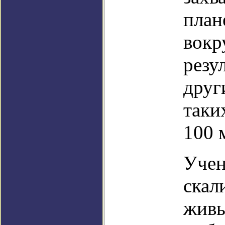
план
вокр
резу
друг
таки
100 
Учен
скал
живы