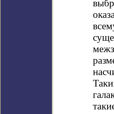
выбр
оказ
всем
суще
межз
разм
насч
Таки
гала
таки