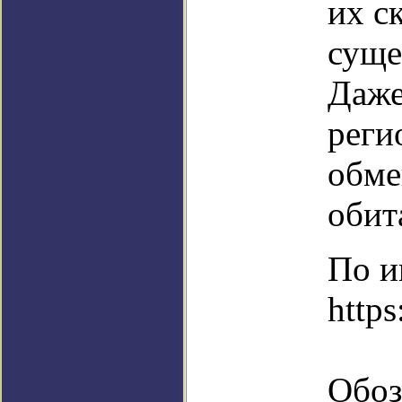
их с
суще
Даже
реги
обме
обит
По и
https
Обоз