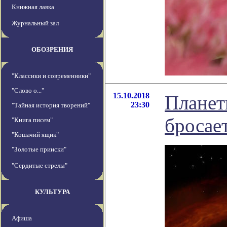
Книжная лавка
Журнальный зал
ОБОЗРЕНИЯ
"Классики и современники"
"Слово о..."
15.10.2018
Планет
23:30
"Тайная история творений"
бросае
"Книга писем"
"Кошачий ящик"
"Золотые прииски"
"Сердитые стрелы"
КУЛЬТУРА
Афиша