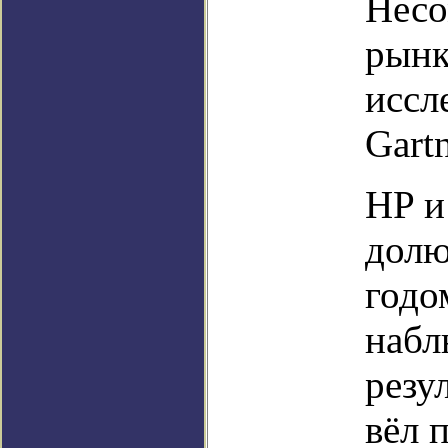
Несо
рынк
иссл
Gart
HP и
долю
годо
набл
резу
вёл 