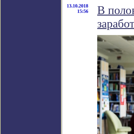
13.10.2018
В поло
15:56
зарабо