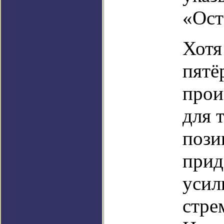
«Ост
Хотя
пятё
прои
для 
пози
прид
усил
стре