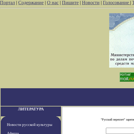
Портал
|
Содержание
|
О нас
|
Пишите
|
Новости
|
Голосование
|
ЛИТЕРАТУРА
"Русский переплет" заре
Новости русской культуры
Афиша