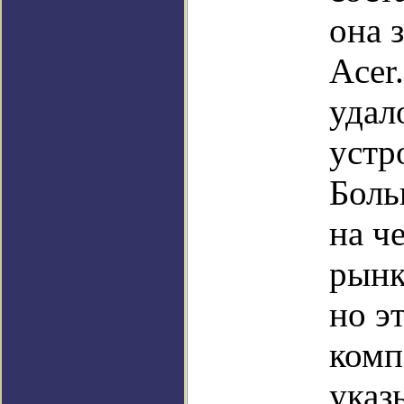
она 
Acer
удал
устр
Боль
на ч
рынк
но э
комп
указ