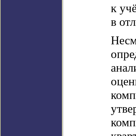
к уч
в от
Несм
опре
анал
оцен
комп
утве
комп
квар