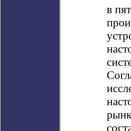
в пя
прои
устр
наст
сист
Согл
иссл
наст
рынк
сост