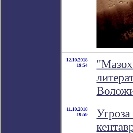
12.10.2018
"Мазох
19:54
литера
Волож
11.10.2018
Угроза
19:59
кентав