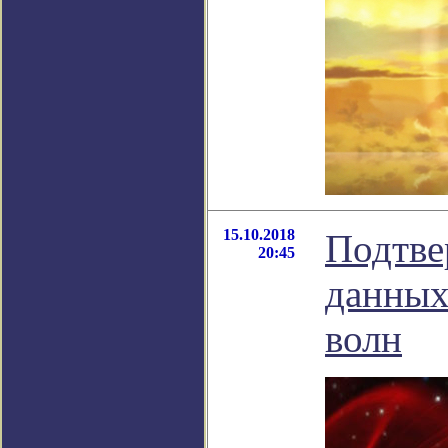
15.10.2018
Подтве
20:45
данных
волн