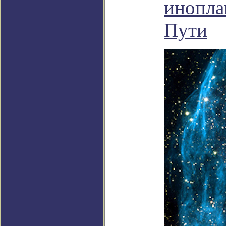
инопла
Пути