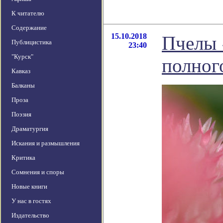
К читателю
Содержание
15.10.2018
Пчелы 
Публицистика
23:40
"Курск"
полног
Кавказ
Балканы
Проза
Поэзия
Драматургия
Искания и размышления
Критика
Сомнения и споры
Новые книги
У нас в гостях
Издательство