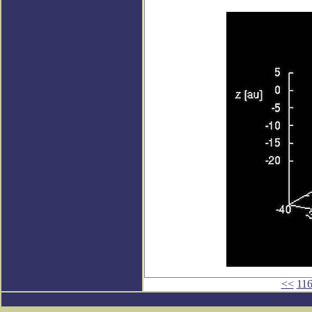
<<
11