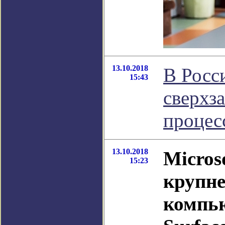
13.10.2018
В Росс
15:43
сверхз
процес
13.10.2018
Micros
15:23
крупне
компь