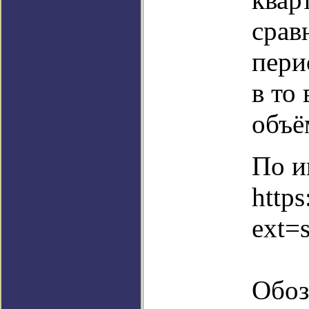
срав
пери
в то
объё
По и
http
ext=
Обоз