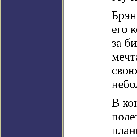
Брэн
его 
за б
мечт
свою
небо
В ко
поле
план