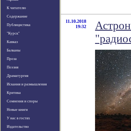
К читателю
Содержание
11.10.2018
Астрон
Публицистика
19:32
"Курск"
"радио
Кавказ
Балканы
Проза
Поэзия
Драматургия
Искания и размышления
Критика
Сомнения и споры
Новые книги
У нас в гостях
Издательство