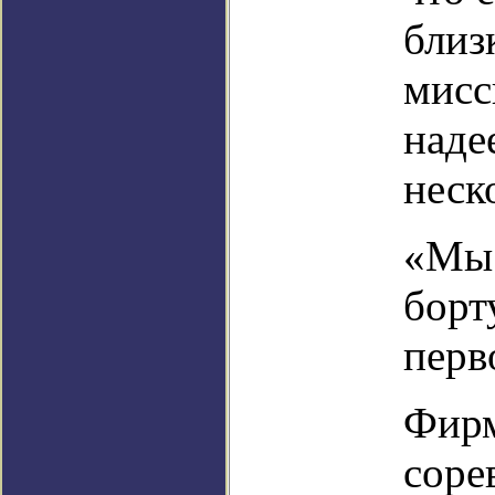
близ
мисс
наде
неск
«Мы 
борт
перво
Фирм
соре