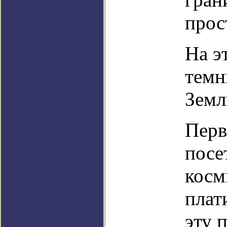
прос
На э
темн
Земл
Перв
посе
косм
плат
эту 