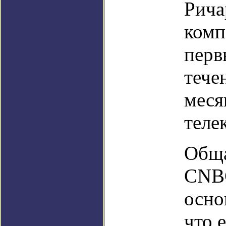
Рича
комп
перв
тече
меся
теле
Обща
CNBC
осно
что 