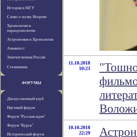
История в МГУ
Слово о полку Игореве
Хронология и
парахронология
Астрономия и Хронология
Альмагест
Запечатленная Россия
11.10.2018
"Тошно.
Сталиниана
10:23
фильмо
ФОРУМЫ
литера
Дискуссионный клуб
Волож
Научный форум
Форум "Русская идея"
Форум "Курск"
10.10.2018
Астрон
22:29
Исторический форум