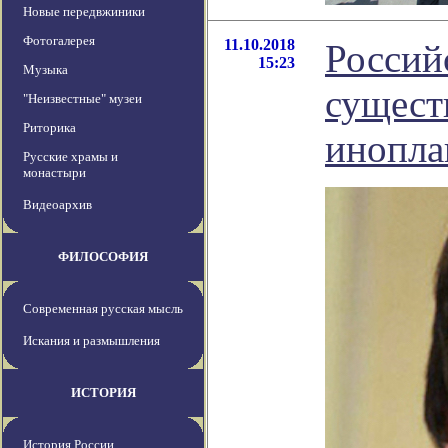
Новые передвжиники
Фотогалерея
11.10.2018
Россий
15:23
Музыка
сущест
"Неизвестные" музеи
Риторика
инопла
Русские храмы и
монастыри
Видеоархив
ФИЛОСОФИЯ
Современная русская мысль
Искания и размышления
ИСТОРИЯ
История России