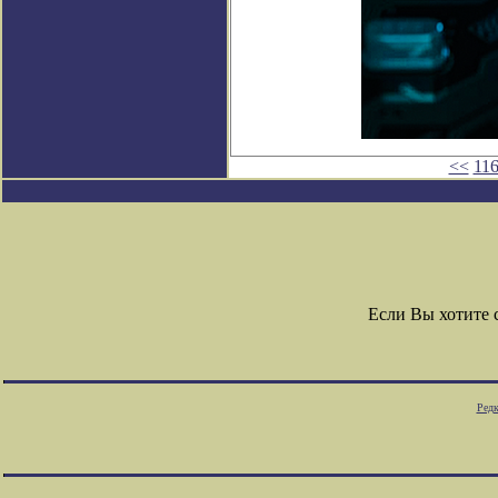
<<
11
Если Вы хотите
Редк