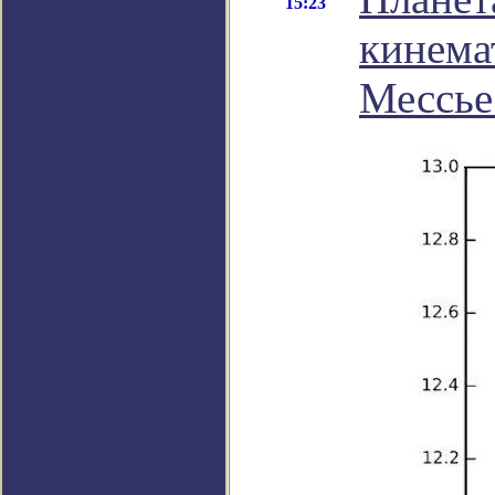
15:23
кинема
Мессье