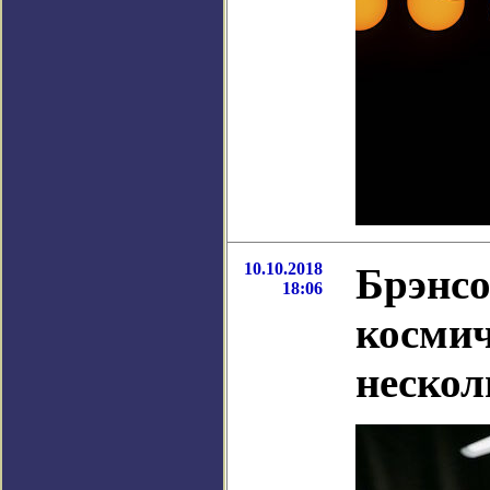
10.10.2018
Брэнсо
18:06
космич
нескол