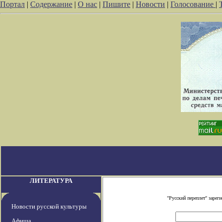
Портал
|
Содержание
|
О нас
|
Пишите
|
Новости
|
Голосование
|
ЛИТЕРАТУРА
"Русский переплет" заре
Новости русской культуры
Афиша