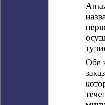
Amaz
назв
перв
осущ
тури
Обе 
зака
кото
тече
мину