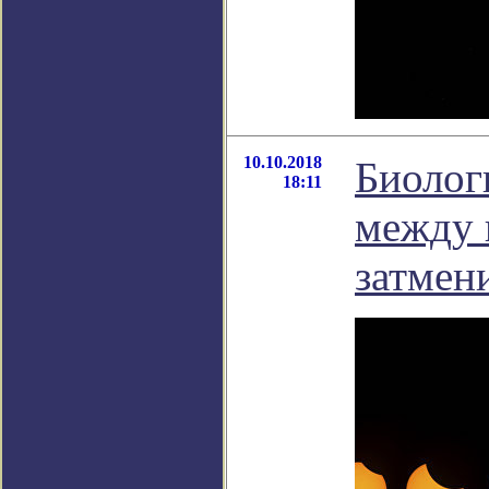
10.10.2018
Биолог
18:11
между 
затмен