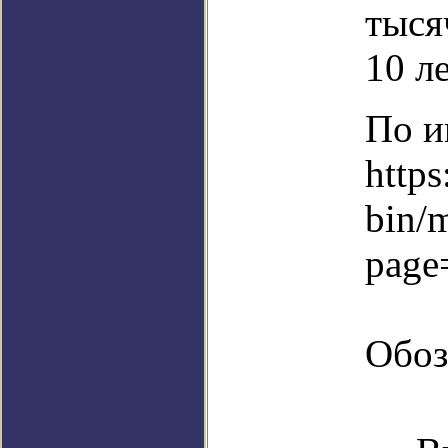
тыся
10 л
По и
https
bin/
page
Обоз