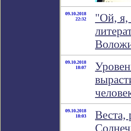
09.10.2018
"Ой, я,
22:32
литера
Волож
09.10.2018
Уровен
18:07
вырасти
челове
09.10.2018
Веста, 
18:03
Солнеч