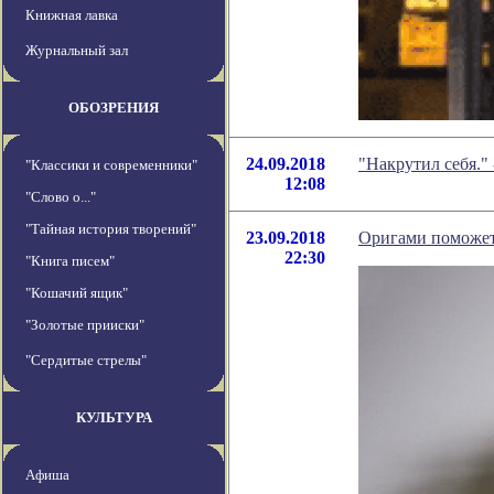
Книжная лавка
Журнальный зал
ОБОЗРЕНИЯ
24.09.2018
"Накрутил себя."
"Классики и современники"
12:08
"Слово о..."
"Тайная история творений"
23.09.2018
Оригами поможет 
22:30
"Книга писем"
"Кошачий ящик"
"Золотые прииски"
"Сердитые стрелы"
КУЛЬТУРА
Афиша