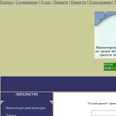
Портал
|
Содержание
|
О нас
|
Пишите
|
Новости
|
Голосование
|
ЛИТЕРАТУРА
"Русский переплет" заре
Новости русской культуры
Афиша