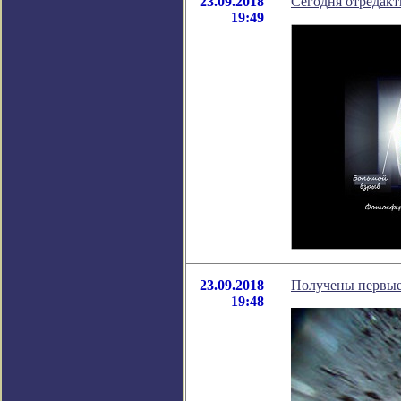
23.09.2018
Cегодня отредакт
19:49
23.09.2018
Получены первые 
19:48