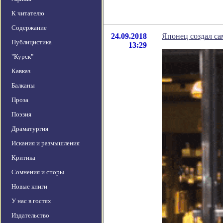
К читателю
Содержание
24.09.2018
Японец создал с
Публицистика
13:29
"Курск"
Кавказ
Балканы
Проза
Поэзия
Драматургия
Искания и размышления
Критика
Сомнения и споры
Новые книги
У нас в гостях
Издательство