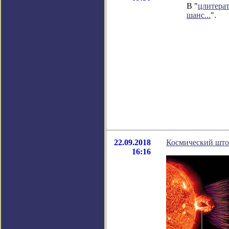
В "
цлитера
шанс...
".
22.09.2018
Космический штор
16:16