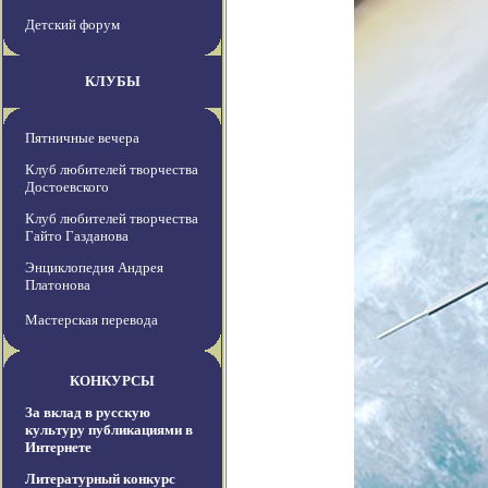
Детский форум
КЛУБЫ
Пятничные вечера
Клуб любителей творчества
Достоевского
Клуб любителей творчества
Гайто Газданова
Энциклопедия Андрея
Платонова
Мастерская перевода
КОНКУРСЫ
За вклад в русскую
культуру публикациями в
Интернете
Литературный конкурс