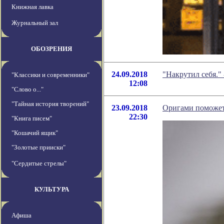
Книжная лавка
Журнальный зал
ОБОЗРЕНИЯ
24.09.2018
"Накрутил себя."
"Классики и современники"
12:08
"Слово о..."
"Тайная история творений"
23.09.2018
Оригами поможет 
22:30
"Книга писем"
"Кошачий ящик"
"Золотые прииски"
"Сердитые стрелы"
КУЛЬТУРА
Афиша