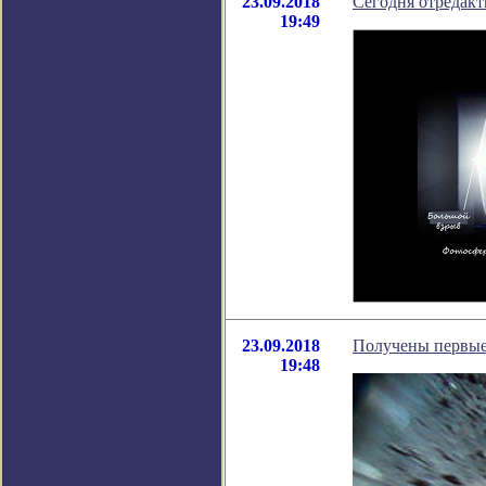
23.09.2018
Cегодня отредакт
19:49
23.09.2018
Получены первые 
19:48