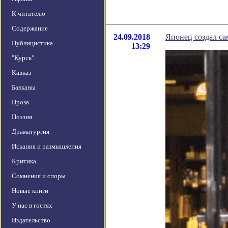
К читателю
Содержание
24.09.2018
Японец создал с
Публицистика
13:29
"Курск"
Кавказ
Балканы
Проза
Поэзия
Драматургия
Искания и размышления
Критика
Сомнения и споры
Новые книги
У нас в гостях
Издательство