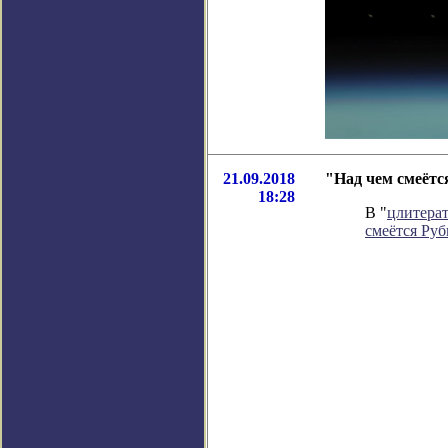
21.09.2018
"Над чем смеётс
18:28
В "
цлитера
смеётся Руб