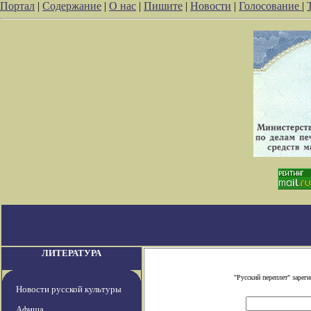
Портал
|
Содержание
|
О нас
|
Пишите
|
Новости
|
Голосование
|
ЛИТЕРАТУРА
"Русский переплет" заре
Новости русской культуры
Афиша