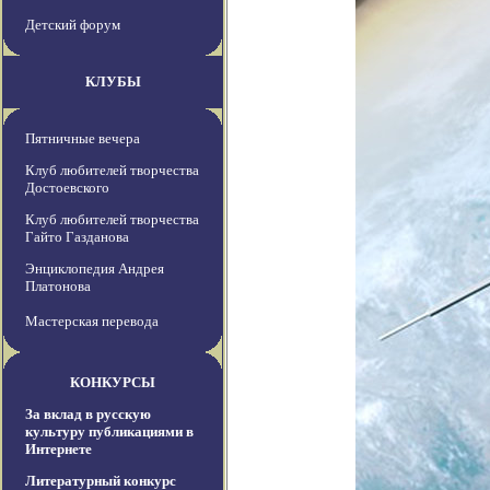
Детский форум
КЛУБЫ
Пятничные вечера
Клуб любителей творчества
Достоевского
Клуб любителей творчества
Гайто Газданова
Энциклопедия Андрея
Платонова
Мастерская перевода
КОНКУРСЫ
За вклад в русскую
культуру публикациями в
Интернете
Литературный конкурс