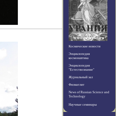
Космические новости
Энциклопедия
космонавтика
Энциклопедия
"Естествознание"
Журнальный зал
Физматлит
News of Russian Science and
Technology
Научные семинары