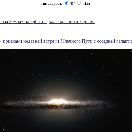
Тип запроса:
"И"
"Или"
чая Земля» на орбите яркого красного карлика
 признаки недавней встречи Млечного Пути с соседней галакт