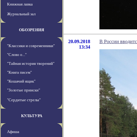
Книжная лавка
Журнальный зал
ОБОЗРЕНИЯ
20.09.2018
В России вводитс
"Классики и современники"
13:34
"Слово о..."
"Тайная история творений"
"Книга писем"
"Кошачий ящик"
"Золотые прииски"
"Сердитые стрелы"
КУЛЬТУРА
Афиша