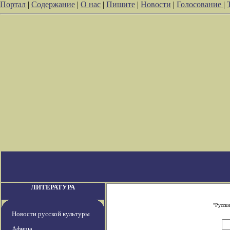
Портал
|
Содержание
|
О нас
|
Пишите
|
Новости
|
Голосование
|
ЛИТЕРАТУРА
"Русски
Новости русской культуры
Афиша