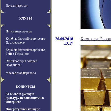
Детский форум
КЛУБЫ
Пятничные вечера
Клуб любителей творчества
20.09.2018
Химики из Росси
Достоевского
13:17
Клуб любителей творчества
Гайто Газданова
Энциклопедия Андрея
Платонова
Мастерская перевода
КОНКУРСЫ
За вклад в русскую
культуру публикациями в
Интернете
Литературный конкурс