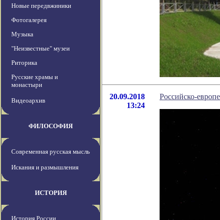
Новые передвжиники
Фотогалерея
Музыка
"Неизвестные" музеи
Риторика
Русские храмы и
монастыри
20.09.2018
Российско-европе
Видеоархив
13:24
ФИЛОСОФИЯ
Современная русская мысль
Искания и размышления
ИСТОРИЯ
История России