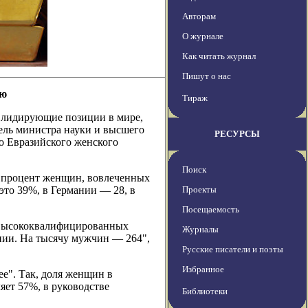
Авторам
О журнале
Как читать журнал
Пишут о нас
ию
Тираж
т лидирующие позиции в мире,
ль министра науки и высшего
РЕСУРСЫ
о Евразийского женского
Поиск
 процент женщин, вовлеченных
это 39%, в Германии — 28, в
Проекты
Посещаемость
 высококвалифицированных
Журналы
нии. На тысячу мужчин — 264",
Русские писатели и поэты
Избранное
ее". Так, доля женщин в
яет 57%, в руководстве
Библиотеки