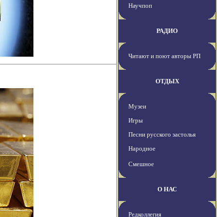
Научпоп
РАДИО
Читают и поют авторы РП
ОТДЫХ
Музеи
Игры
Песни русского застолья
Народное
Смешное
О НАС
Редколлегия