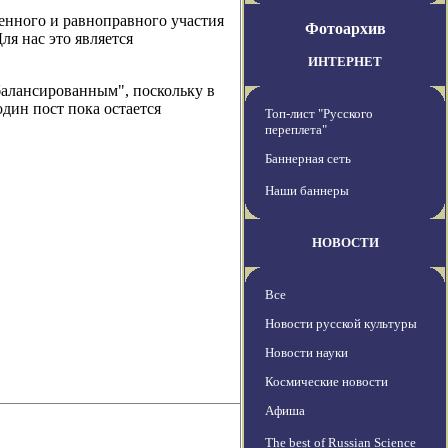
енного и равноправного участия
Фотоархив
ля нас это является
ИНТЕРНЕТ
балансированным", поскольку в
дин пост пока остается
Топ-лист "Русского
переплета"
Баннерная сеть
Наши баннеры
НОВОСТИ
Все
Новости русской культуры
Новости науки
Космические новости
Афиша
The best of Russian Science