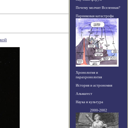
Почему молчит Вселенная?
Парниковая катастрофа
икой
Хронология и
парахронология
История и астрономия
Альмагест
Наука и культура
2000-2002