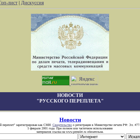
Топ-лист
|
Дискуссия
НОВОСТИ
"РУССКОГО ПЕРЕПЛЕТА"
Новости
й переплет" зарегистрирован как СМИ.
Свидетельство
о регистрации в Министерстве печати РФ: Эл. #77
5 февраля 2001 года. При полном или частичном использовании
материалов ссылка на www.pereplet.ru обязательна.