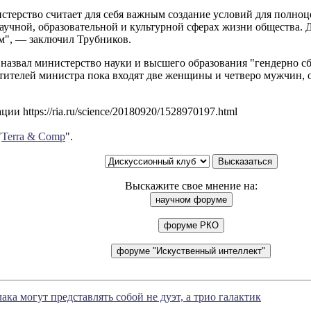
стерство считает для себя важным создание условий для полноц
учной, образовательной и культурной сферах жизни общества. Д
м", — заключил Трубников.
назвал министерство науки и высшего образования "гендерно с
тителей министра пока входят две женщины и четверо мужчин, о
ии https://ria.ru/science/20180920/1528970197.html
"
Terra & Comp
".
Выскажите свое мнение на:
ка могут представлять собой не дуэт, а трио галактик