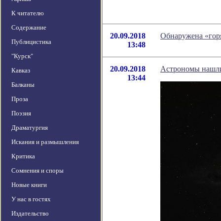
К читателю
Содержание
20.09.2018
Обнаружена «горя
Публицистика
13:48
"Курск"
20.09.2018
Астрономы нашли
Кавказ
13:44
Балканы
Проза
Поэзия
Драматургия
Искания и размышления
Критика
Сомнения и споры
Новые книги
У нас в гостях
Издательство