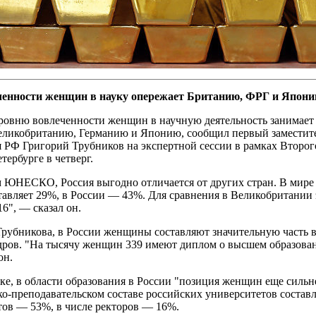
ченности женщин в науку опережает Британию, ФРГ и Япон
уровню вовлеченности женщин в научную деятельность занимае
еликобританию, Германию и Японию, сообщил первый заместите
я РФ Григорий Трубников на экспертной сессии в рамках Второг
тербурге в четверг.
 ЮНЕСКО, Россия выгодно отличается от других стран. В мире
ставляет 29%, в России — 43%. Для сравнения в Великобритании 
6", — сказал он.
Трубникова, в России женщины составляют значительную часть
дров. "На тысячу женщин 339 имеют диплом о высшем образова
он.
ке, в области образования в России "позиция женщин еще сильн
о-преподавательском составе российских университетов составл
тов — 53%, в числе ректоров — 16%.