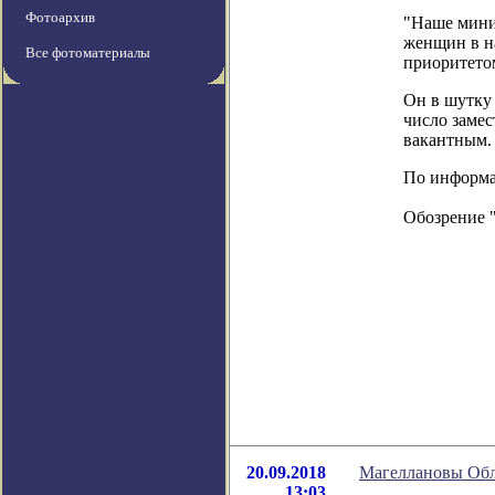
Фотоархив
"Наше мини
женщин в на
Все фотоматериалы
приоритето
Он в шутку 
число замес
вакантным.
По информац
Обозрение 
20.09.2018
Магеллановы Обла
13:03