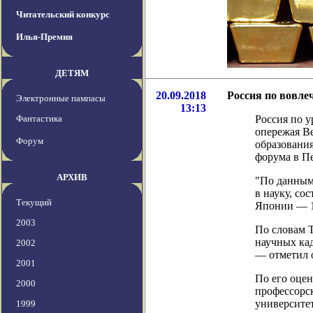
Читательский конкурс
Илья-Премия
ДЕТЯМ
20.09.2018
Россия по вовле
Электронные пампасы
13:13
Фантастика
Россия по 
опережая В
Форум
образовани
форума в Пе
АРХИВ
"По данным
в науку, со
Текущий
Японии — 1
2003
По словам 
научных ка
2002
— отметил 
2001
По его оцен
2000
профессорск
университе
1999