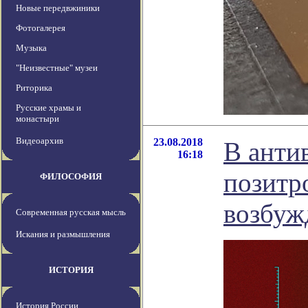
Новые передвжиники
Фотогалерея
Музыка
"Неизвестные" музеи
Риторика
Русские храмы и
монастыри
Видеоархив
23.08.2018
В анти
16:18
позитр
ФИЛОСОФИЯ
возбуж
Современная русская мысль
Искания и размышления
ИСТОРИЯ
История России