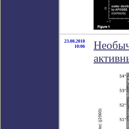
23.08.2018
Необыч
10:06
активн