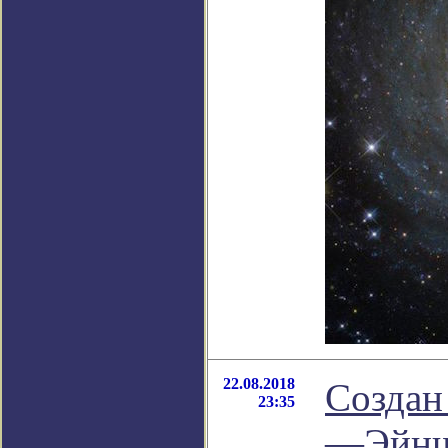
22.08.2018
Создан
23:35
—Эйнш