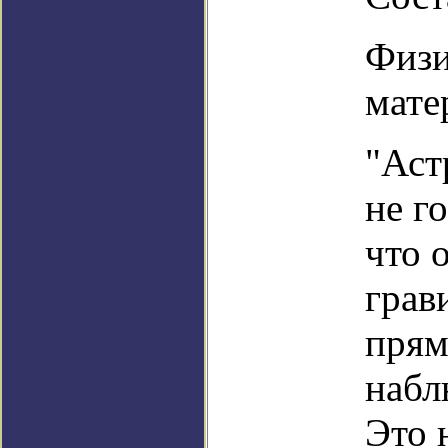
Физи
мате
"Аст
не г
что 
грав
прям
набл
Это 