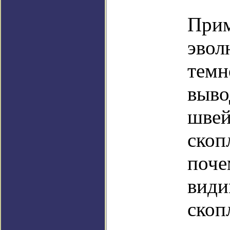
Прим
эвол
темн
выво
швей
скоп
поче
види
скоп