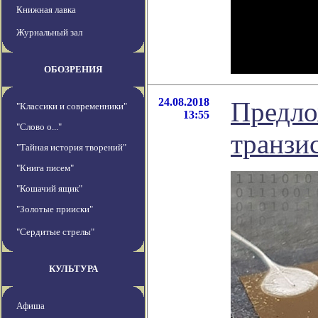
Книжная лавка
Журнальный зал
ОБОЗРЕНИЯ
24.08.2018
Предло
"Классики и современники"
13:55
"Слово о..."
транзи
"Тайная история творений"
"Книга писем"
"Кошачий ящик"
"Золотые прииски"
"Сердитые стрелы"
КУЛЬТУРА
Афиша