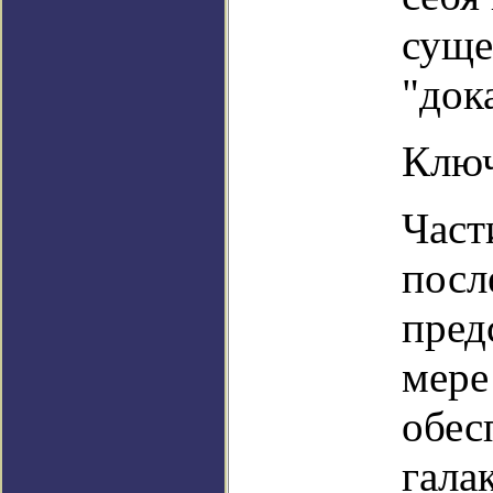
суще
"док
Ключ
Част
посл
пред
мере
обес
гала