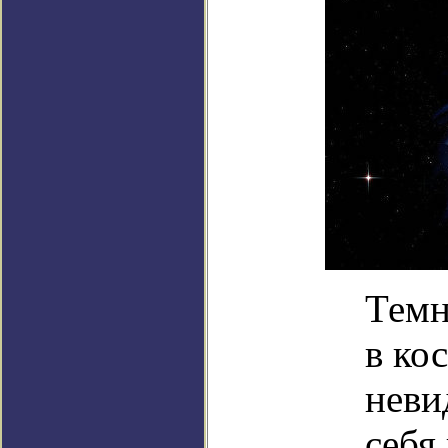
Темн
в ко
неви
себя