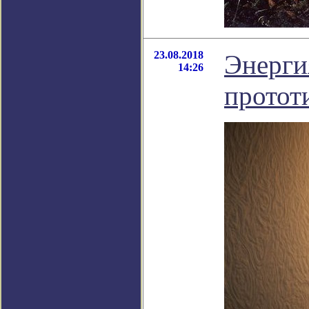
23.08.2018
Энерги
14:26
протот