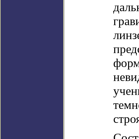
даль
грав
линз
пред
форм
неви
учен
темн
стро
Сост