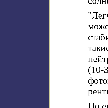
солн
"Лег
може
стаб
таки
нейт
(10-
фото
рент
По е