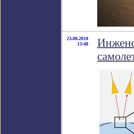
23.08.2018
Инжене
13:48
самоле