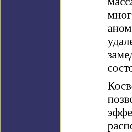
масс
мног
аном
удал
заме
сост
Косв
позв
эффе
расп