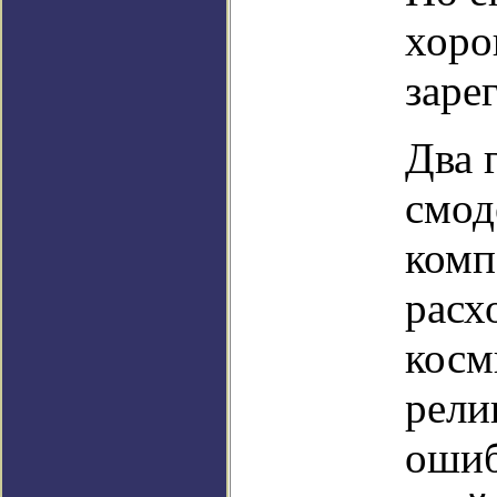
хоро
заре
Два 
смод
комп
расх
косм
рели
ошиб