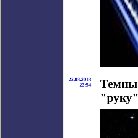
22.08.2018
Темные
22:54
"руку"