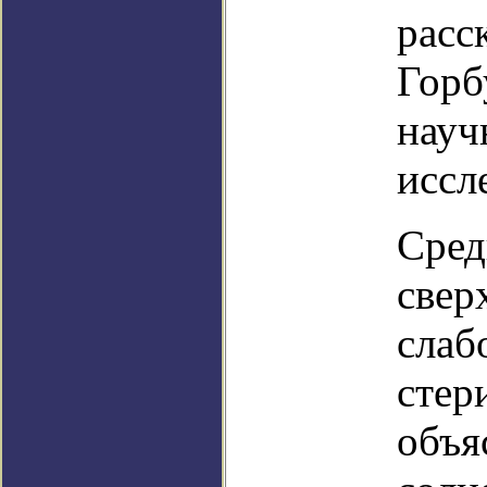
расс
Горб
науч
иссл
Сред
свер
слаб
стер
объя