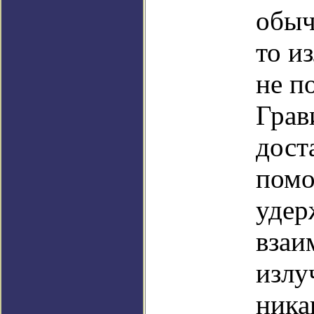
обыч
то и
не п
Грав
дост
помо
удер
взаи
излу
ника