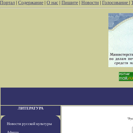
Портал
|
Содержание
|
О нас
|
Пишите
|
Новости
|
Голосование
|
ЛИТЕРАТУРА
"Рус
Новости русской культуры
Афиша