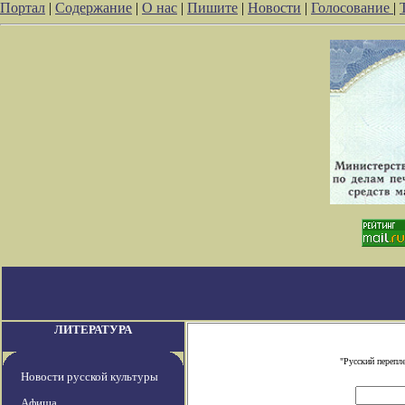
Портал
|
Содержание
|
О нас
|
Пишите
|
Новости
|
Голосование
|
ЛИТЕРАТУРА
"Русский перепл
Новости русской культуры
Афиша