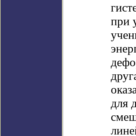
гист
при 
учен
энер
дефо
друг
оказ
для 
смещ
лине