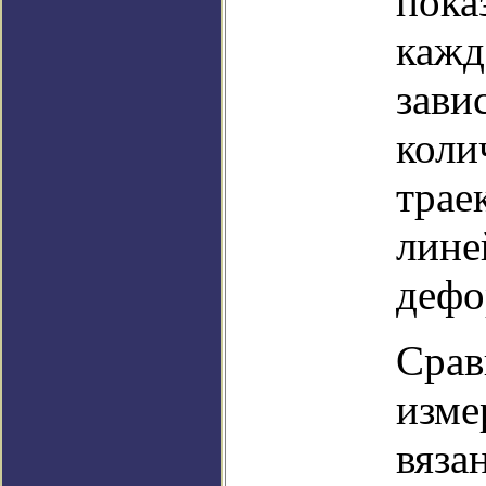
пока
кажд
зави
коли
трае
лине
дефо
Срав
изме
вяза