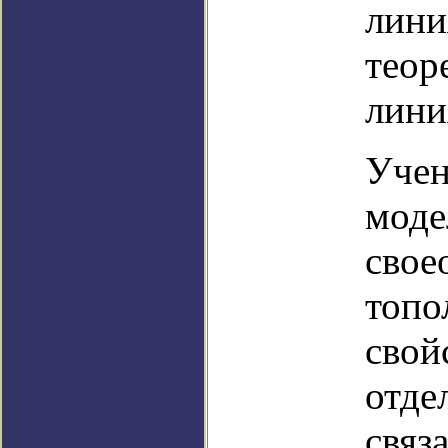
лини
теор
лини
Учен
моде
свое
топо
свой
отде
связ