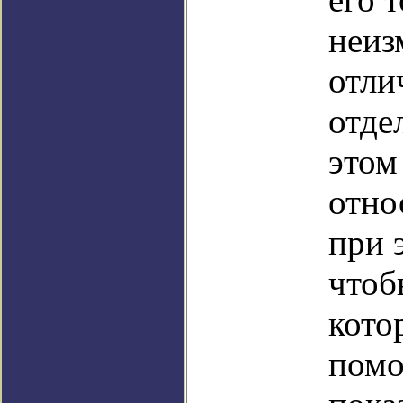
неиз
отли
отде
этом
отно
при 
чтоб
кото
помо