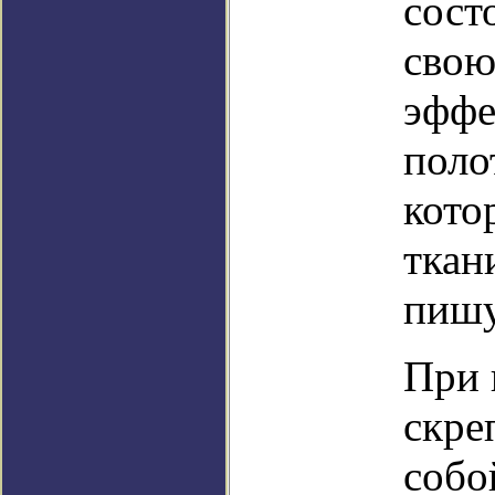
сост
свою
эффе
поло
кото
ткан
пишу
При 
скре
собо