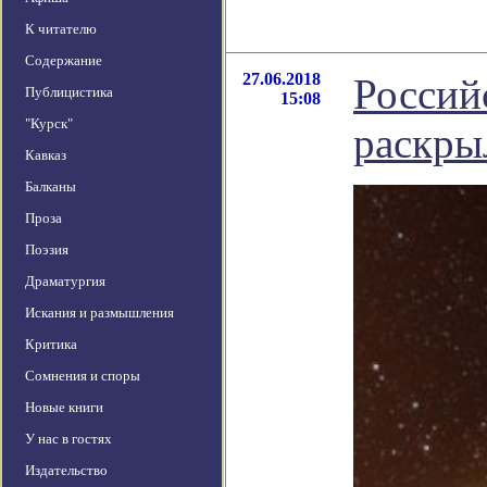
К читателю
Содержание
27.06.2018
Россий
Публицистика
15:08
"Курск"
раскры
Кавказ
Балканы
Проза
Поэзия
Драматургия
Искания и размышления
Критика
Сомнения и споры
Новые книги
У нас в гостях
Издательство