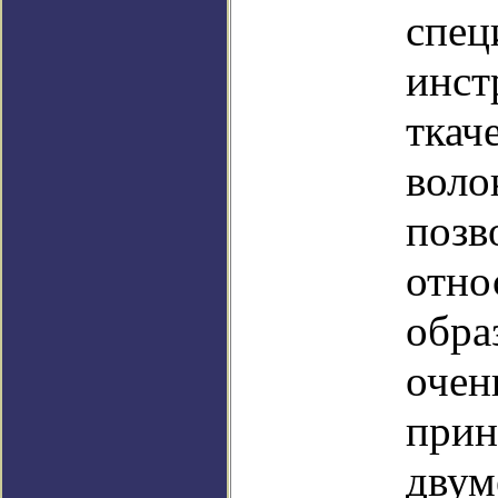
спец
инст
ткач
воло
позв
отно
обра
очен
прин
двум