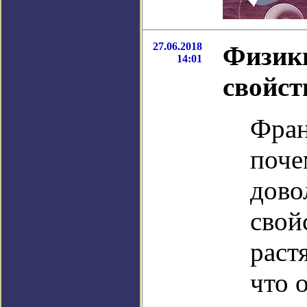
27.06.2018
Физики
14:01
свойст
Фран
поче
дово
свой
раст
что 