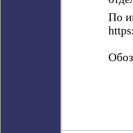
По и
https
Обоз