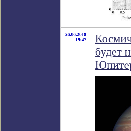
26.06.2018
Космич
19:47
будет 
Юпите