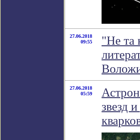
27.06.2018
"Не та 
09:55
литера
Волож
27.06.2018
Астрон
05:59
звезд 
кварко