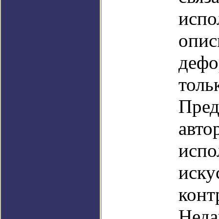
испо
опис
дефо
толь
Пред
авто
испо
иску
конт
Неда