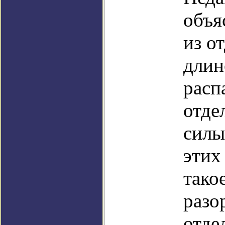
объя
из о
длин
расп
отде
силы
этих
тако
разо
отде