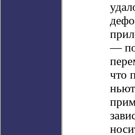
удал
дефо
прил
— по
пере
что 
ньют
прим
зави
носи