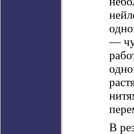
небо
нейл
одно
— чу
рабо
одно
раст
нитя
пере
В ре