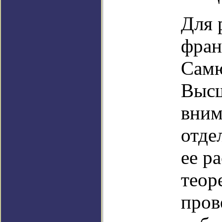
Для 
фран
Самю
Высш
вним
отде
ее р
теор
пров