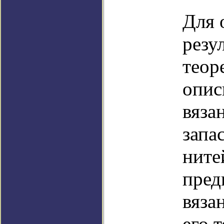
Для 
резу
теор
опис
вяза
запа
ните
пред
вяза
его 