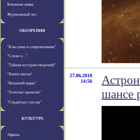
Книжная лавка
Журнальный зал
ОБОЗРЕНИЯ
"Классики и современники"
"Слово о..."
"Тайная история творений"
"Книга писем"
27.06.2018
Астрон
14:56
"Кошачий ящик"
шансе 
"Золотые прииски"
"Сердитые стрелы"
КУЛЬТУРА
Афиша