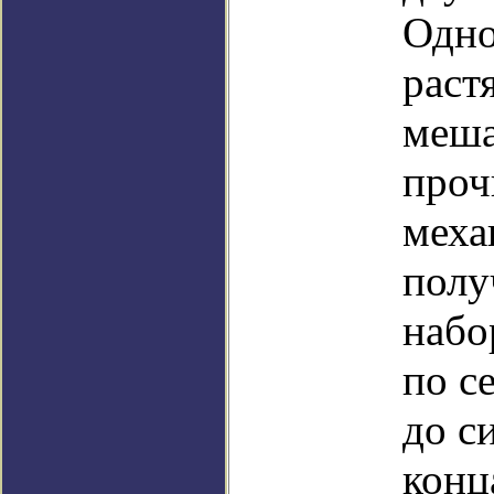
Одно
раст
меша
проч
меха
полу
набо
по с
до с
конц