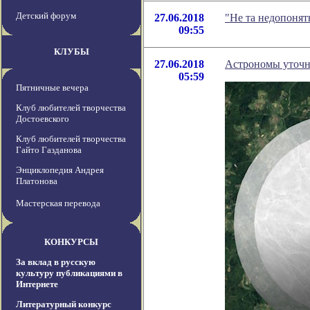
Детский форум
27.06.2018
"Не та недопонят
09:55
КЛУБЫ
27.06.2018
Астрономы уточн
05:59
Пятничные вечера
Клуб любителей творчества
Достоевского
Клуб любителей творчества
Гайто Газданова
Энциклопедия Андрея
Платонова
Мастерская перевода
КОНКУРСЫ
За вклад в русскую
культуру публикациями в
Интернете
Литературный конкурс