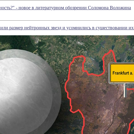
ность?" - новое в литературном обозрении Соломона Воложина
или размер нейтронных звезд и усомнились в существовании их