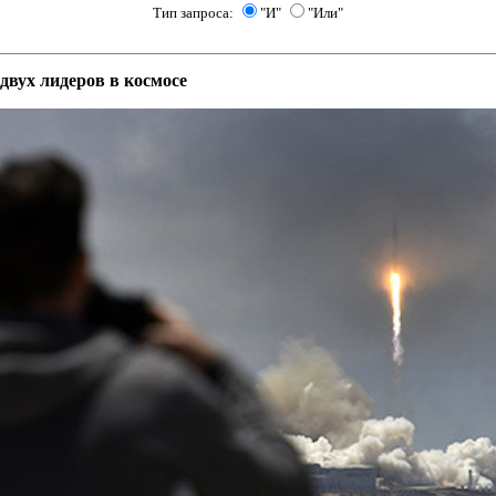
Тип запроса:
"И"
"Или"
вух лидеров в космосе