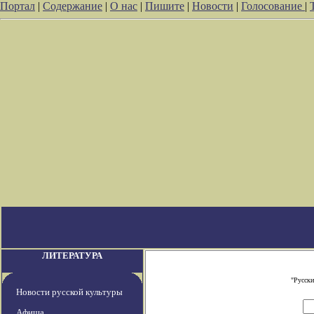
Портал
|
Содержание
|
О нас
|
Пишите
|
Новости
|
Голосование
|
ЛИТЕРАТУРА
"Русски
Новости русской культуры
Афиша