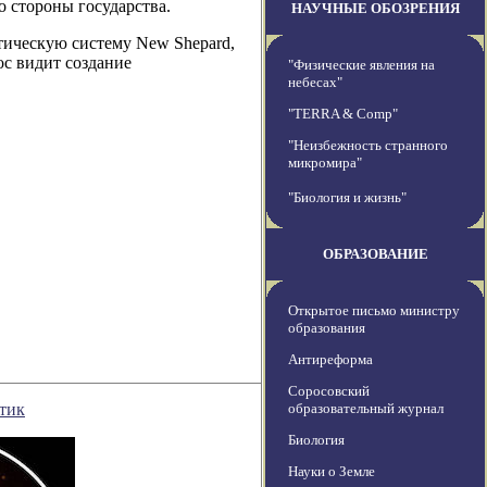
о стороны государства.
НАУЧНЫЕ ОБОЗРЕНИЯ
ическую систему New Shepard,
с видит создание
"Физические явления на
небесах"
"TERRA & Comp"
"Неизбежность странного
микромира"
"Биология и жизнь"
ОБРАЗОВАНИЕ
Открытое письмо министру
образования
Антиреформа
Соросовский
ктик
образовательный журнал
Биология
Науки о Земле