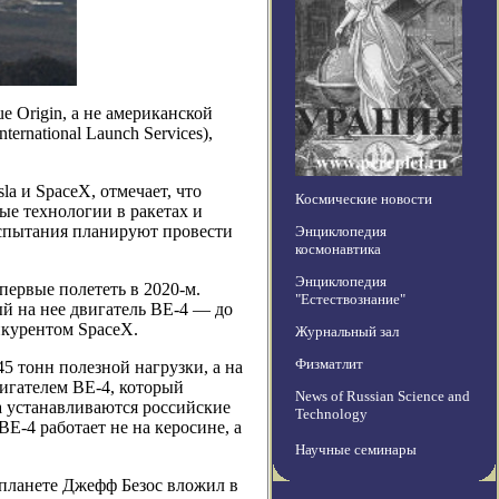
 Origin, а не американской
ernational Launch Services),
a и SpaceX, отмечает, что
Космические новости
ые технологии в ракетах и
испытания планируют провести
Энциклопедия
космонавтика
Энциклопедия
впервые полететь в 2020-м.
"Естествознание"
ый на нее двигатель BE-4 — до
онкурентом SpaceX.
Журнальный зал
Физматлит
5 тонн полезной нагрузки, а на
вигателем ВE-4, который
News of Russian Science and
да устанавливаются российские
Technology
ВE-4 работает не на керосине, а
Научные семинары
 планете Джефф Безос вложил в