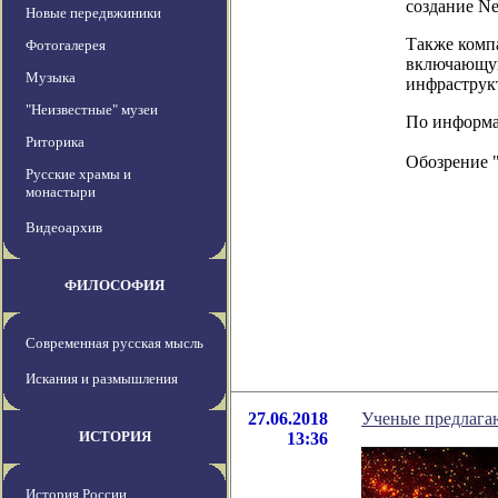
создание Ne
Новые передвжиники
Также комп
Фотогалерея
включающую
Музыка
инфраструкт
"Неизвестные" музеи
По информаци
Риторика
Обозрение 
Русские храмы и
монастыри
Видеоархив
ФИЛОСОФИЯ
Современная русская мысль
Искания и размышления
27.06.2018
Ученые предлагаю
ИСТОРИЯ
13:36
История России