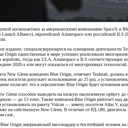
овой космонавтики за американскими компаниями SpaceX и Blue
Launch Alliance), европейской Arianespace или российской ILS (Int
ati.
е издание, специализирующееся на освещении деятельности Tesl
ue Origin единственные в мире успешно реализовали многоразов
 кораблях, тогда как ULA, Arianespace и ILS соответствующие 
редине 2020-х или могут отказаться от многоразовых технологий.
ета New Glenn компании Blue Origin, отмечает Teslarati, должна 
ень носителя допускает использование до 25 раз, а установленн
дание полагает, что в перспективе Blue Origin будет основным к
w Glenn способен выводить на низкую околоземную орбиту до 4
рную — до 13 тонн. Также компания Blue Origin работает над д
 устанавливать на ракету Vulcan — замену носителя Atlas V, ку
акже на собственную New Glenn. В отличие от РД-180, двигатель 
м газе.
Blue Origin американский миллиардер и богатейший человек на