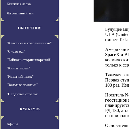
Книжная лавка
Журнальный зал
ОБОЗРЕНИЯ
Будущее мир
ULA (United 
пишет Teslar
"Классики и современники"
Американско
"Слово о..."
SpaceX и Bl
космических
"Тайная история творений"
только к се
"Книга писем"
Тяжелая рак
"Кошачий ящик"
Первая ступ
"Золотые прииски"
100 раз. Из
"Сердитые стрелы"
Носитель Ne
геостациона
планируется
КУЛЬТУРА
РД-180, а т
на природно
Афиша
Основатель 