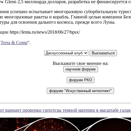
w Glenn 2,5 миллиарда долларов, разработка не финансируется с
ания успешно испытывает многоразовую суборбитальную турист
 многоразовые ракеты и корабль. Главной целью компании Безо
уры для освоения дальнего космоса, прежде всего Луны.
и https://lenta.ru/news/2018/06/27/bpsx/
"
Terra & Comp
".
Выскажите свое мнение на:
т вариант проверки гипотезы темной материи в масштабе гала