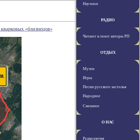
Научпоп
РАДИО
 кварковых «близнецов»
Читают и поют авторы РП
ОТДЫХ
Музеи
Игры
Песни русского застолья
Народное
Смешное
О НАС
Редколлегия