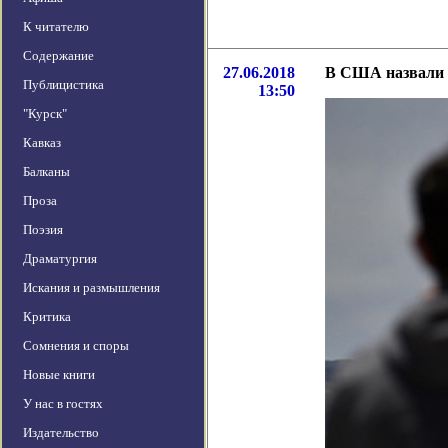
К читателю
Содержание
27.06.2018
В США назвали д
Публицистика
13:50
"Курск"
Кавказ
Балканы
Проза
Поэзия
Драматургия
Искания и размышления
Критика
Сомнения и споры
Новые книги
У нас в гостях
Издательство