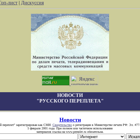
Топ-лист
|
Дискуссия
НОВОСТИ
"РУССКОГО ПЕРЕПЛЕТА"
Новости
й переплет" зарегистрирован как СМИ.
Свидетельство
о регистрации в Министерстве печати РФ: Эл. #77
5 февраля 2001 года. При полном или частичном использовании
материалов ссылка на www.pereplet.ru обязательна.