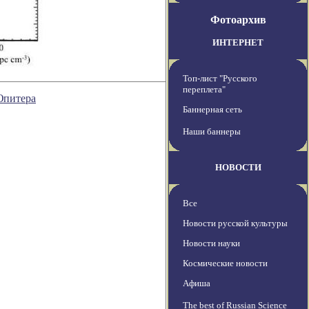
Фотоархив
ИНТЕРНЕТ
Топ-лист "Русского
переплета"
Юпитера
Баннерная сеть
Наши баннеры
НОВОСТИ
Все
Новости русской культуры
Новости науки
Космические новости
Афиша
The best of Russian Science