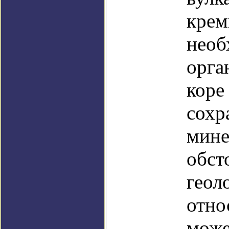
крем
необ
орга
коре
сохр
мине
обст
геол
отно
може