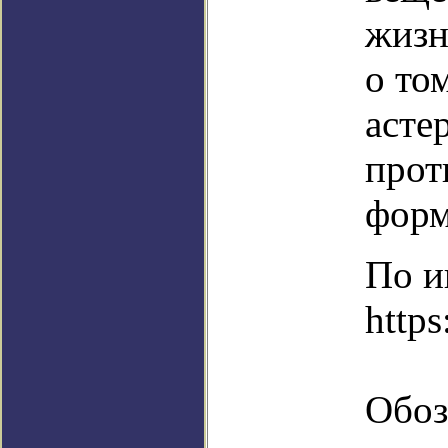
жизн
о то
асте
прот
форм
По и
https
Обоз