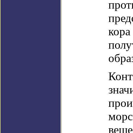
прот
пред
кора
полу
обра
Конт
знач
прои
морс
веще