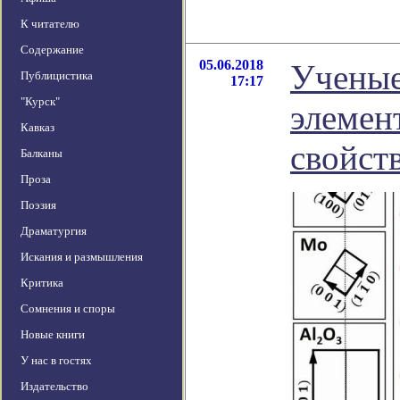
К читателю
Содержание
05.06.2018
Ученые
Публицистика
17:17
"Курск"
элемен
Кавказ
свойст
Балканы
Проза
Поэзия
Драматургия
Искания и размышления
Критика
Сомнения и споры
Новые книги
У нас в гостях
Издательство