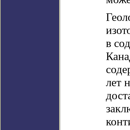
Геол
изот
в со
Кана
соде
лет 
дост
закл
конт