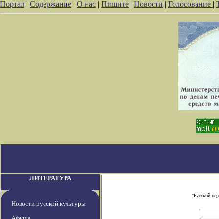
Портал
|
Содержание
|
О нас
|
Пишите
|
Новости
|
Голосование
|
ЛИТЕРАТУРА
"Русский пе
Новости русской культуры
Афиша