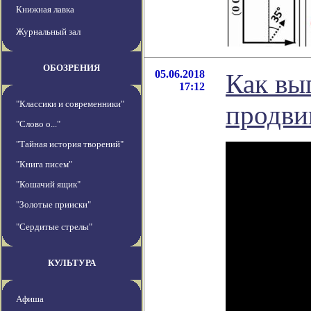
Книжная лавка
Журнальный зал
ОБОЗРЕНИЯ
05.06.2018
Как вы
17:12
"Классики и современники"
продви
"Слово о..."
"Тайная история творений"
"Книга писем"
"Кошачий ящик"
"Золотые прииски"
"Сердитые стрелы"
КУЛЬТУРА
Афиша