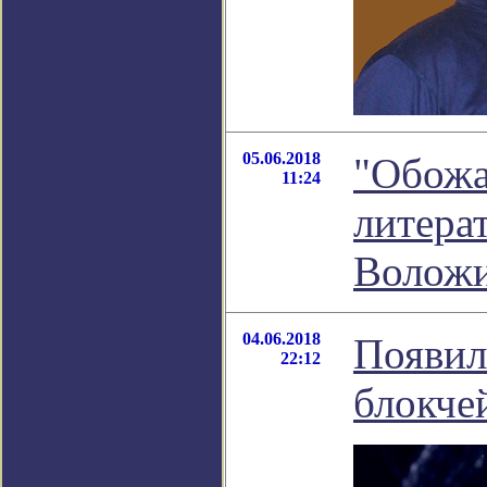
05.06.2018
"Обожа
11:24
литера
Волож
04.06.2018
Появила
22:12
блокче