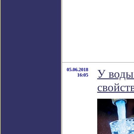
05.06.2018
У воды
16:05
свойст