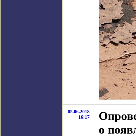
05.06.2018
Опрове
16:17
о появ