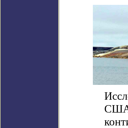
Иссл
США 
конт