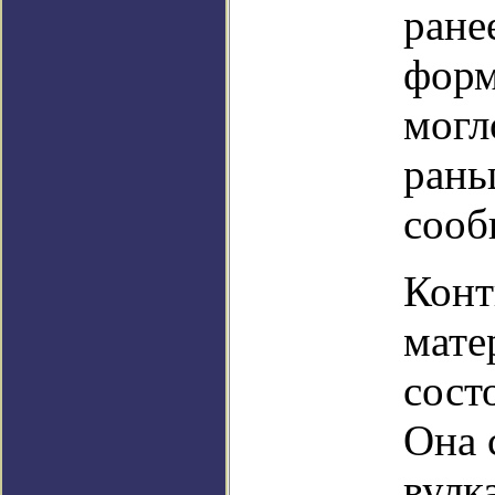
ране
форм
могл
рань
сооб
Конт
мате
сост
Она 
вулк