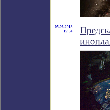
05.06.2018
Предск
15:54
инопла