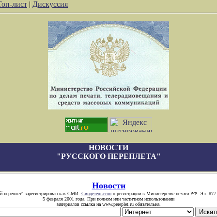
Топ-лист
|
Дискуссия
НОВОСТИ
"РУССКОГО ПЕРЕПЛЕТА"
Новости
й переплет" зарегистрирован как СМИ.
Свидетельство
о регистрации в Министерстве печати РФ: Эл. #77
5 февраля 2001 года. При полном или частичном использовании
материалов ссылка на www.pereplet.ru обязательна.