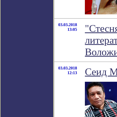
03.03.2018
"Стесня
13:05
литера
Волож
03.03.2018
Сеид М
12:13