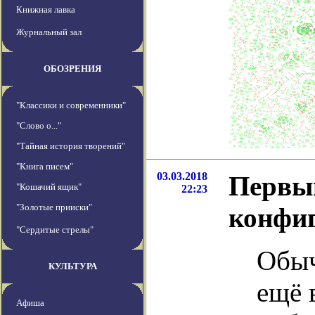
Книжная лавка
Журнальный зал
ОБОЗРЕНИЯ
"Классики и современники"
"Слово о..."
"Тайная история творений"
"Книга писем"
03.03.2018
Первый
"Кошачий ящик"
22:23
"Золотые прииски"
конфиг
"Сердитые стрелы"
Обыч
КУЛЬТУРА
ещё 
Афиша