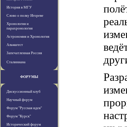
полё
История в МГУ
Слово о полку Игореве
реал
Хронология и
парахронология
изме
Астрономия и Хронология
ведё
Альмагест
Запечатленная Россия
друг
Сталиниана
Разр
ФОРУМЫ
изме
Дискуссионный клуб
прор
Научный форум
Форум "Русская идея"
наст
Форум "Курск"
Исторический форум