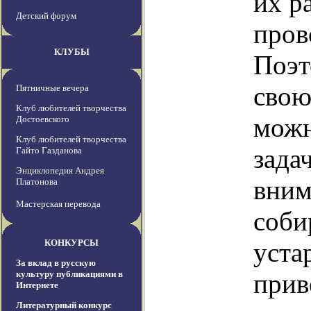
их р
Детский форум
пров
КЛУБЫ
Поэт
свою
Пятничные вечера
Клуб любителей творчества
можн
Достоевского
Клуб любителей творчества
зада
Гайто Газданова
Энциклопедия Андрея
вним
Платонова
Мастерская перевода
соби
КОНКУРСЫ
уста
За вклад в русскую
культуру публикациями в
прив
Интернете
Литературный конкурс