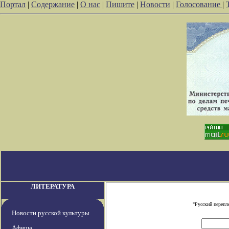
Портал
|
Содержание
|
О нас
|
Пишите
|
Новости
|
Голосование
|
ЛИТЕРАТУРА
"Русский перепл
Новости русской культуры
Афиша