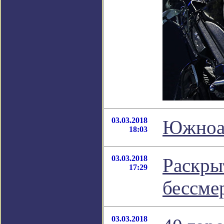
03.03.2018
Южноаф
18:03
03.03.2018
Раскры
17:29
бессме
03.03.2018