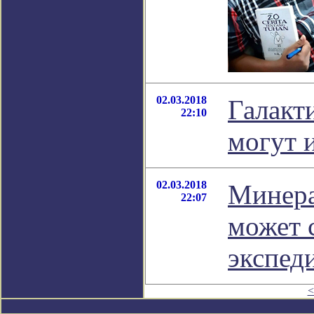
02.03.2018
Галакт
22:10
могут 
02.03.2018
Минера
22:07
может 
экспед
<