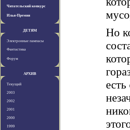
кото
Читательский конкурс
мусо
Илья-Премия
Но к
ДЕТЯМ
Электронные пампасы
сост
Фантастика
кото
Форум
гора
АРХИВ
есть
Текущий
2003
неза
2002
нико
2001
2000
этог
1999