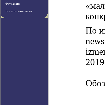
«мал
Фотоархив
Все фотоматериалы
конк
По и
news.
izme
2019
Обоз