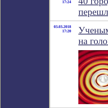
40 гор
17:24
перешл
03.03.2018
Ученым
17:20
на гол