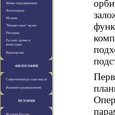
орби
Новые передвжиники
Фотогалерея
зало
Музыка
функ
"Неизвестные" музеи
Риторика
комп
Русские храмы и
монастыри
подх
Видеоархив
подс
ФИЛОСОФИЯ
Перв
Современная русская мысль
план
Искания и размышления
Опер
ИСТОРИЯ
пара
История России