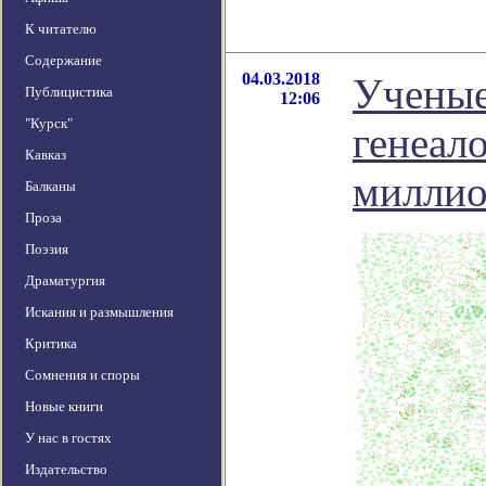
К читателю
Содержание
04.03.2018
Ученые
Публицистика
12:06
"Курск"
генеал
Кавказ
миллио
Балканы
Проза
Поэзия
Драматургия
Искания и размышления
Критика
Сомнения и споры
Новые книги
У нас в гостях
Издательство