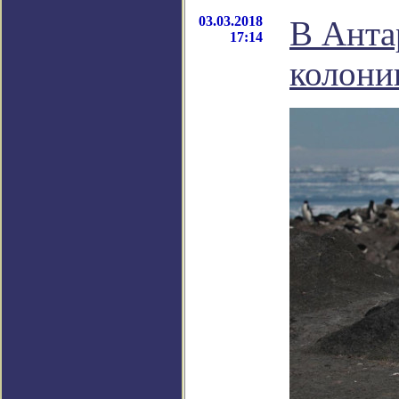
03.03.2018
В Анта
17:14
колони