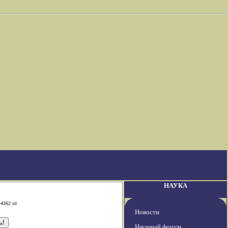
НАУКА
-4362 от
Новости
Научный форум