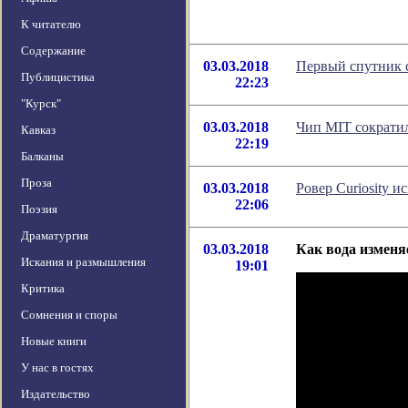
К читателю
Содержание
03.03.2018
Первый спутник с
Публицистика
22:23
"Курск"
03.03.2018
Чип MIT сократил
Кавказ
22:19
Балканы
Проза
03.03.2018
Ровер Curiosity 
22:06
Поэзия
Драматургия
03.03.2018
Как вода измен
Искания и размышления
19:01
Критика
Сомнения и споры
Новые книги
У нас в гостях
Издательство