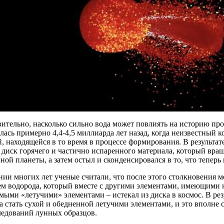
вительно, насколько сильно вода может повлиять на историю п
ась примерно 4,4-4,5 миллиарда лет назад, когда неизвестный к
, находящейся в то время в процессе формирования. В результат
 диск горячего и частично испаренного материала, который вра
ой планеты, а затем остыл и сконденсировался в то, что тепер
ии многих лет ученые считали, что после этого столкновения 
ем водорода, который вместе с другими элементами, имеющими 
мыми «летучими» элементами – истекал из диска в космос. В рез
 стать сухой и обедненной летучими элементами, и это вполне с
ледований лунных образцов.