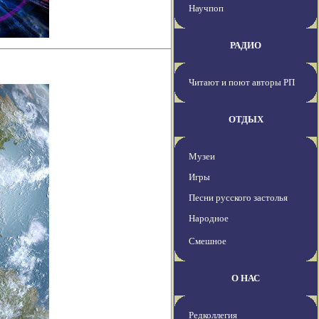
Научпоп
РАДИО
Читают и поют авторы РП
ОТДЫХ
Музеи
Игры
Песни русского застолья
Народное
Смешное
О НАС
Редколлегия