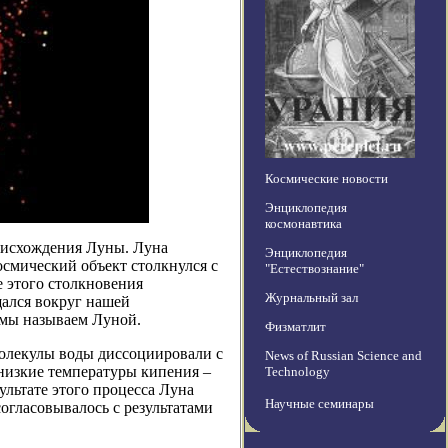
Космические новости
Энциклопедия
космонавтика
роисхождения Луны. Луна
Энциклопедия
осмический объект столкнулся с
"Естествознание"
е этого столкновения
Журнальный зал
щался вокруг нашей
ь мы называем Луной.
Физматлит
молекулы воды диссоциировали с
News of Russian Science and
низкие температуры кипения –
Technology
ультате этого процесса Луна
Научные семинары
огласовывалось с результатами