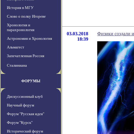
История в МГУ
Слово о полку Игореве
Хронология и
парахронология
03.03.2018
Физики создали 
Астрономия и Хронология
18:39
Альмагест
Запечатленная Россия
Сталиниана
ФОРУМЫ
Дискуссионный клуб
Научный форум
Форум "Русская идея"
Форум "Курск"
Исторический форум