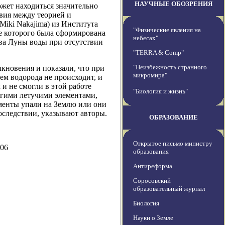
НАУЧНЫЕ ОБОЗРЕНИЯ
жет находиться значительно
вия между теорией и
Miki Nakajima) из Института
"Физические явления на
е которого была сформирована
небесах"
тва Луны воды при отсутствии
"TERRA & Comp"
"Неизбежность странного
кновения и показали, что при
микромира"
ем водорода не происходит, и
 и не смогли в этой работе
"Биология и жизнь"
ругими летучими элементами,
ементы упали на Землю или они
оследствии, указывают авторы.
ОБРАЗОВАНИЕ
Открытое письмо министру
706
образования
Антиреформа
Соросовский
образовательный журнал
Биология
Науки о Земле