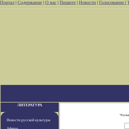
Портал
|
Содержание
|
О нас
|
Пишите
|
Новости
|
Голосование
|
ЛИТЕРАТУРА
"Русски
Новости русской культуры
Афиша