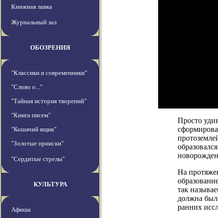
Книжная лавка
Журнальный зал
ОБОЗРЕНИЯ
"Классики и современники"
"Слово о..."
"Тайная история творений"
"Книга писем"
Просто уди
сформировал
"Кошачий ящик"
протоземлей
"Золотые прииски"
образовался
новорожденн
"Сердитые стрелы"
На протяжен
образовани
КУЛЬТУРА
так называе
должна была
ранних исс
Афиша