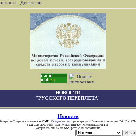
Топ-лист
|
Дискуссия
НОВОСТИ
"РУССКОГО ПЕРЕПЛЕТА"
Новости
й переплет" зарегистрирован как СМИ.
Свидетельство
о регистрации в Министерстве печати РФ: Эл. #77
5 февраля 2001 года. При полном или частичном использовании
материалов ссылка на www.pereplet.ru обязательна.