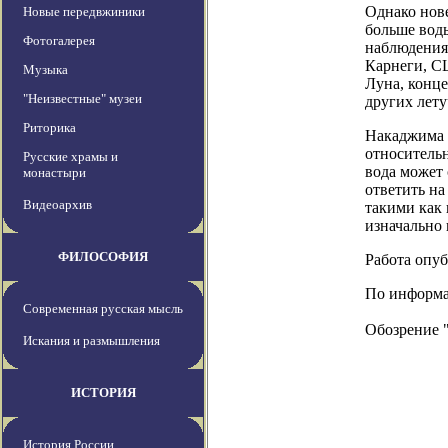
Однако нов
Новые передвжиники
больше воды
Фотогалерея
наблюдениям
Карнеги, С
Музыка
Луна, конц
"Неизвестные" музеи
других лету
Риторика
Накаджима 
относительн
Русские храмы и
вода может 
монастыри
ответить на
Видеоархив
такими как 
изначально 
ФИЛОСОФИЯ
Работа опубл
По информац
Современная русская мысль
Обозрение 
Искания и размышления
ИСТОРИЯ
История России