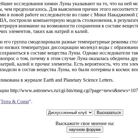
ейшие исследования химии Луны указывают на то, что на ней мо
, чем предполагалось. Для выяснения причин этого несоответст
и в новой работе исследователи во главе с Мики Накаджимой (
ША, построили компьютерную модель столкновения, в результат
ентрируя внимание на возможности сохранения в составе вещес
чих элементов, таких как натрий и калий.
и его группа смоделировали разные температурные режимы стол
о низких температурах диссоциации молекул воды с образовани
сохраниться в составе вещества Луны. Однако исследователи так
 вопрос о том, почему в этом случае Луна оказалась обеднена д
натрий, калий и прочие элементы. Есть вероятность, что эти эл
входили в состав вещества Луны, но были потеряны в космос вп
икована в журнале Earth and Planetary Science Letters.
ии http://www.astronews.ru/cgi-bin/mng.cgi?page=news&news=10
"
Terra & Comp
".
Выскажите свое мнение на: